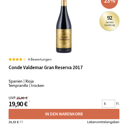
23
%
92
James
Suckling
4 Bewertungen
Conde Valdemar Gran Reserva 2017
Spanien | Rioja
Tempranillo | trocken
UVP
25,90 €
19,90 €
Fl.
IN DEN WARENKORB
26,53 €
/ l
Lebensmittelangaben