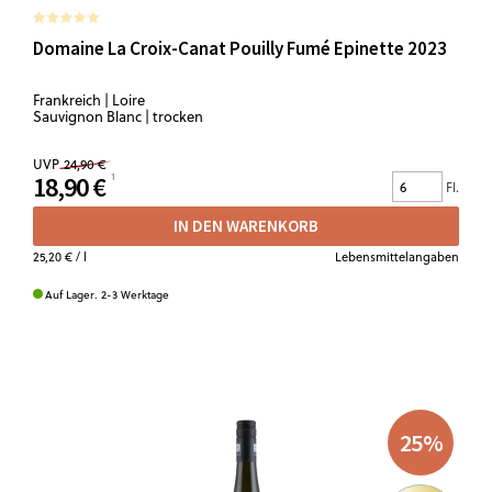
Domaine La Croix-Canat Pouilly Fumé Epinette 2023
Frankreich | Loire
Sauvignon Blanc | trocken
UVP
24,90 €
18,90 €
Fl.
IN DEN WARENKORB
25,20 €
/ l
Lebensmittelangaben
Auf Lager. 2-3 Werktage
25
%