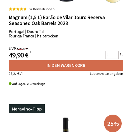
37 Bewertungen
Magnum (1,5 L) Barão de Vilar Douro Reserva
Seasoned Oak Barrels 2023
Portugal | Douro Tal
Touriga Franca | halbtrocken
UVP
59,90 €
49,90 €
Fl.
IN DEN WARENKORB
33,27 €
/ l
Lebensmittelangaben
Auf Lager. 2-3 Werktage
Meravino-Tipp
25
%