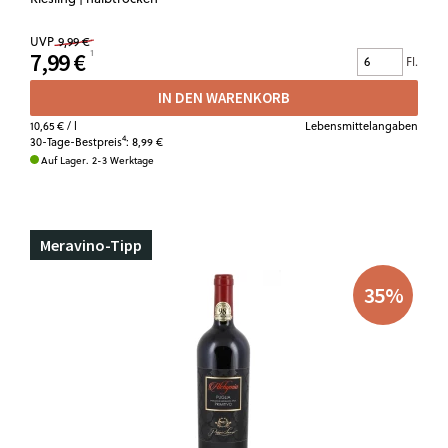
UVP
9,99 €
7,99 €
Fl.
IN DEN WARENKORB
10,65 €
/ l
Lebensmittelangaben
4
30-Tage-Bestpreis
:
8,99 €
Auf Lager. 2-3 Werktage
Meravino-Tipp
35
%