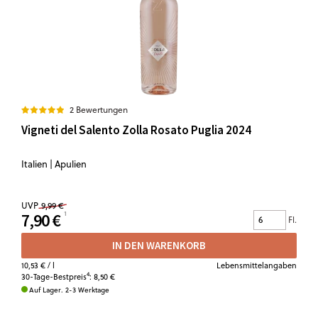
2 Bewertungen
Vigneti del Salento Zolla Rosato Puglia 2024
Italien | Apulien
UVP
9,99 €
7,90 €
Fl.
IN DEN WARENKORB
10,53 €
/ l
Lebensmittelangaben
4
30-Tage-Bestpreis
:
8,50 €
Auf Lager. 2-3 Werktage