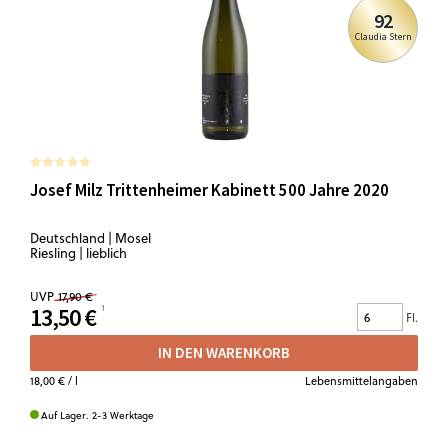
92
Claudia Stern
Josef Milz Trittenheimer Kabinett 500 Jahre 2020
Deutschland | Mosel
Riesling | lieblich
UVP
17,90 €
13,50 €
Fl.
IN DEN WARENKORB
18,00 €
/ l
Lebensmittelangaben
Auf Lager. 2-3 Werktage