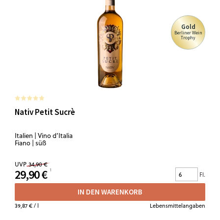
Gold
Berliner Wein
Trophy
Nativ Petit Sucrè
Italien | Vino d’Italia
Fiano | süß
UVP
34,90 €
29,90 €
Fl.
IN DEN WARENKORB
39,87 €
/ l
Lebensmittelangaben