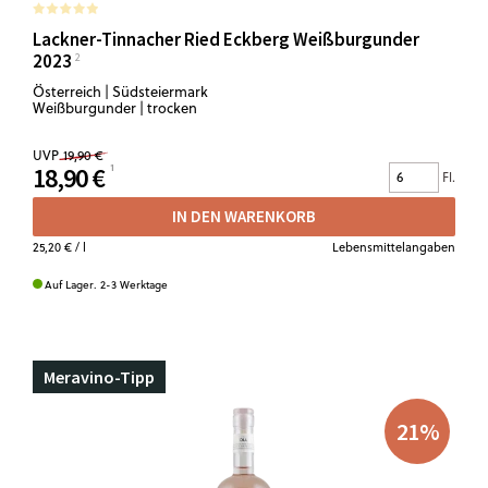
Lackner-Tinnacher Ried Eckberg Weißburgunder
2023
Österreich | Südsteiermark
Weißburgunder | trocken
UVP
19,90 €
18,90 €
Fl.
IN DEN WARENKORB
25,20 €
/ l
Lebensmittelangaben
Auf Lager. 2-3 Werktage
Meravino-Tipp
21
%