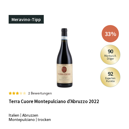
Meravino-Tipp
33
%
90
Markus A.
Dilger
92
Experten
Punkte
2 Bewertungen
Terra Cuore Montepulciano d'Abruzzo 2022
Italien | Abruzzen
Montepulciano | trocken