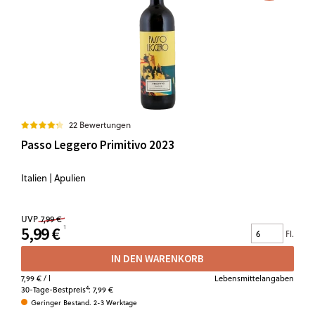
22 Bewertungen
Passo Leggero Primitivo 2023
Italien | Apulien
UVP
7,99 €
5,99 €
Fl.
IN DEN WARENKORB
7,99 €
/ l
Lebensmittelangaben
4
30-Tage-Bestpreis
:
7,99 €
Geringer Bestand. 2-3 Werktage