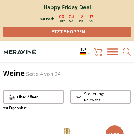
Happy Friday Deal
00
04
18
16
nur noch
JETZT SHOPPEN
EUR
Weine
Seite
4
von 24
Sortierung:
Filter öffnen
Relevanz
981
Ergebnisse