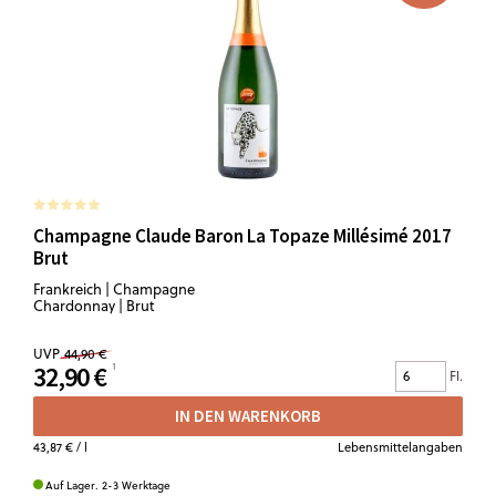
Champagne Claude Baron La Topaze Millésimé 2017
Brut
Frankreich | Champagne
Chardonnay | Brut
UVP
44,90 €
32,90 €
Fl.
IN DEN WARENKORB
43,87 €
/ l
Lebensmittelangaben
Auf Lager. 2-3 Werktage