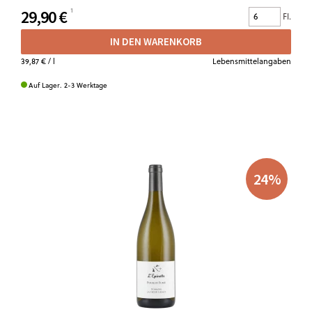
29,90 €
Fl.
IN DEN WARENKORB
39,87 €
/ l
Lebensmittelangaben
Auf Lager. 2-3 Werktage
24
%