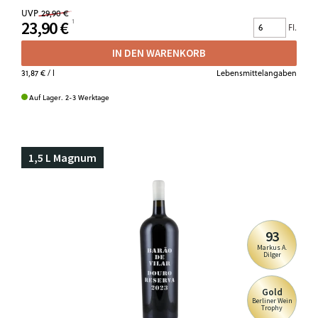
UVP
29,90 €
23,90 €
Fl.
IN DEN WARENKORB
31,87 €
/ l
Lebensmittelangaben
Auf Lager. 2-3 Werktage
1,5 L Magnum
93
Markus A.
Dilger
Gold
Berliner Wein
Trophy