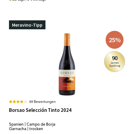
Meravino-Tipp
25
%
90
James
Suckling
69 Bewertungen
Borsao Selección Tinto 2024
Spanien | Campo de Borja
Garnacha | trocken