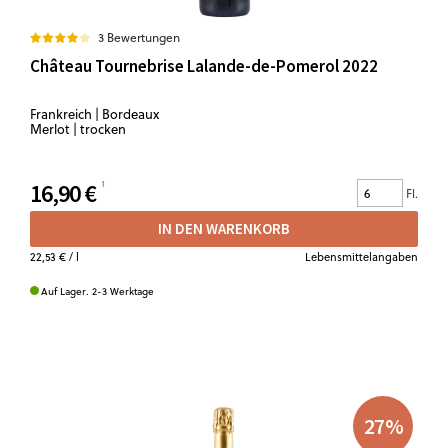
3 Bewertungen
Château Tournebrise Lalande-de-Pomerol 2022
Frankreich | Bordeaux
Merlot | trocken
16,90 €
Fl.
IN DEN WARENKORB
22,53 €
/ l
Lebensmittelangaben
Auf Lager. 2-3 Werktage
27
%