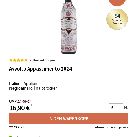
94
Experten
Punkte
4 Bewertungen
Avvolto Appassimento 2024
Italien | Apulien
Negroamaro | halbtrocken
UVP
24,90 €
16,90 €
Fl.
IN DEN WARENKORB
22,53 €
/ l
Lebensmittelangaben