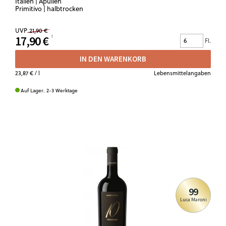
Italien | Apulien
Primitivo | halbtrocken
UVP
21,90 €
17,90 €
Fl.
IN DEN WARENKORB
23,87 €
/ l
Lebensmittelangaben
Auf Lager. 2-3 Werktage
99
Luca Maroni