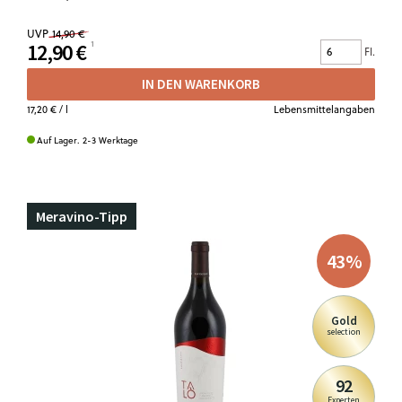
UVP
14,90 €
12,90 €
Fl.
IN DEN WARENKORB
17,20 €
/ l
Lebensmittelangaben
Auf Lager. 2-3 Werktage
Meravino-Tipp
43
%
Gold
selection
92
Experten