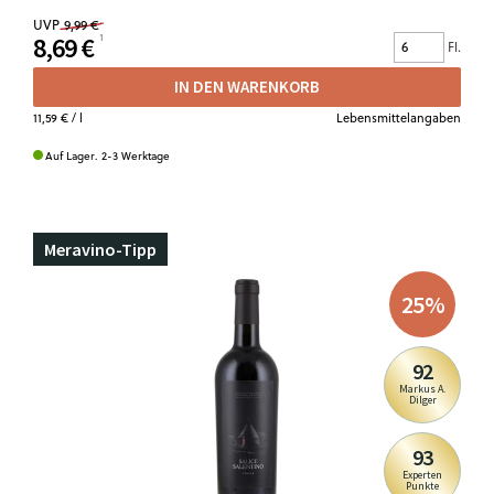
UVP
9,99 €
8,69 €
Fl.
IN DEN WARENKORB
11,59 €
/ l
Lebensmittelangaben
Auf Lager. 2-3 Werktage
Meravino-Tipp
25
%
92
Markus A.
Dilger
93
Experten
Punkte