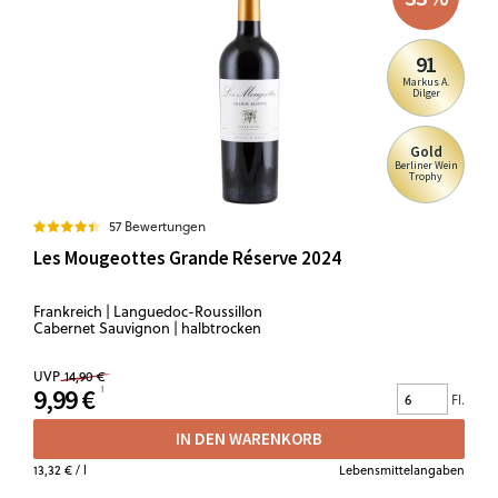
91
Markus A.
Dilger
Gold
Berliner Wein
Trophy
57 Bewertungen
Les Mougeottes Grande Réserve 2024
Frankreich | Languedoc-Roussillon
Cabernet Sauvignon | halbtrocken
UVP
14,90 €
9,99 €
Fl.
IN DEN WARENKORB
13,32 €
/ l
Lebensmittelangaben