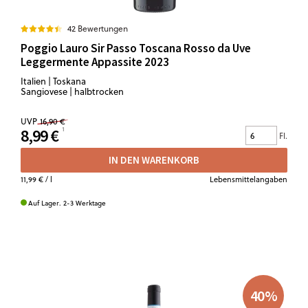
42 Bewertungen
Poggio Lauro Sir Passo Toscana Rosso da Uve
Leggermente Appassite 2023
Italien | Toskana
Sangiovese | halbtrocken
UVP
16,90 €
8,99 €
Fl.
IN DEN WARENKORB
11,99 €
/ l
Lebensmittelangaben
Auf Lager. 2-3 Werktage
40
%