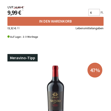
UVP
14,90 €
9,99 €
Fl.
IN DEN WARENKORB
13,32 €
/ l
Lebensmittelangaben
Auf Lager. 2-3 Werktage
Meravino-Tipp
47
%