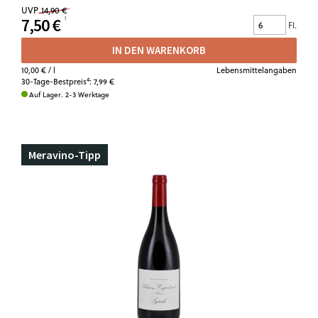
UVP
14,90 €
7,50 €
Fl.
IN DEN WARENKORB
10,00 €
/ l
Lebensmittelangaben
4
30-Tage-Bestpreis
:
7,99 €
Auf Lager. 2-3 Werktage
Meravino-Tipp