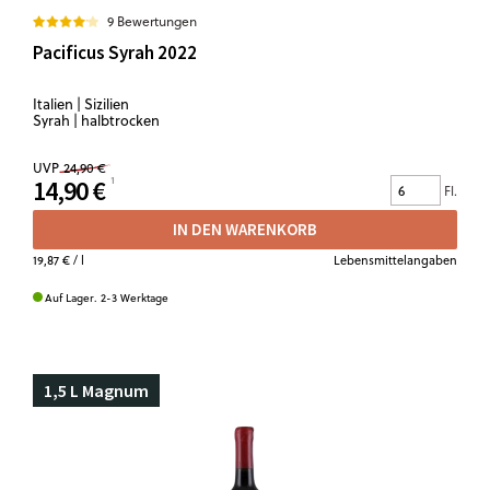
9 Bewertungen
Pacificus Syrah 2022
Italien | Sizilien
Syrah | halbtrocken
UVP
24,90 €
14,90 €
Fl.
IN DEN WARENKORB
19,87 €
/ l
Lebensmittelangaben
Auf Lager. 2-3 Werktage
1,5 L Magnum