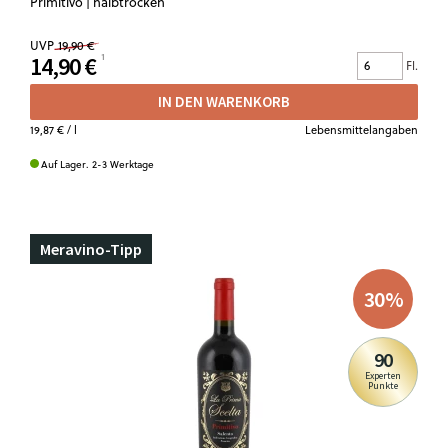
Primitivo | halbtrocken
UVP
19,90 €
14,90 €
Fl.
IN DEN WARENKORB
19,87 €
/ l
Lebensmittelangaben
Auf Lager. 2-3 Werktage
Meravino-Tipp
30
%
90
Experten
Punkte