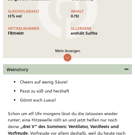
ALKOHOLGEHALT
INHALT
13% vol
0.75l
ARTIKELNUMMER
ALLERGENE
FR014601
enthält Sulfite
NÄHRWERTE
Mehr Anzeigen
Nährwertinformationen: Ø je 100 ml
Brennwert
312 Kj (75 kcal)
Weinstory
Weitere Informationen!
Cheers auf wenig Säure!
Passt zu süß und herzhaft
Gönnt euch Luxus!
Schon um elf Uhr morgens lässt du die Jalousien wieder
runter; eine Hitzewelle rollt an und jetzt helfen nur noch
„drei V“ des Sommers: Ventilator, Vanilleeis und
deine
Vorfreude
. Vorfreude vor allem deshalb, weil du heute noch