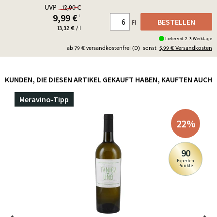
UVP
12,90 €
9,99
€
¹
BESTELLEN
Fl
13,32 € / l
Lieferzeit: 2-3 Werktage
ab 79 € versandkostenfrei (D)
sonst
5,99 €
Versandkosten
KUNDEN, DIE DIESEN ARTIKEL GEKAUFT HABEN, KAUFTEN AUCH
Meravino-Tipp
22
%
90
Experten
Punkte