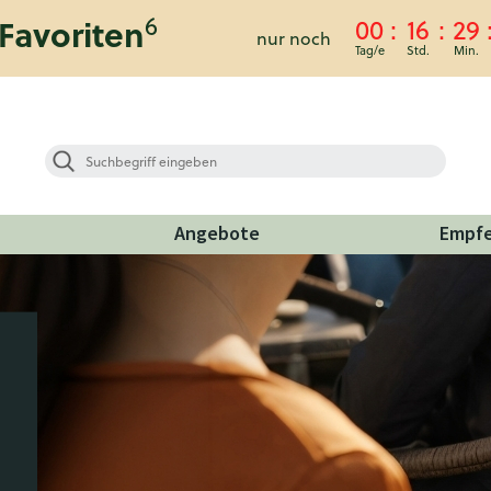
6
Favoriten
00
16
29
nur noch
Angebote
Empf