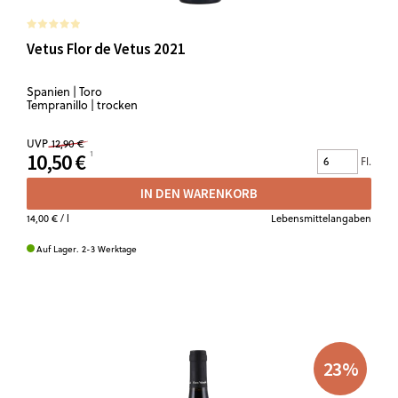
Vetus Flor de Vetus 2021
Spanien | Toro
Tempranillo | trocken
UVP
12,90 €
10,50 €
Fl.
IN DEN WARENKORB
14,00 €
/ l
Lebensmittelangaben
Auf Lager. 2-3 Werktage
23
%