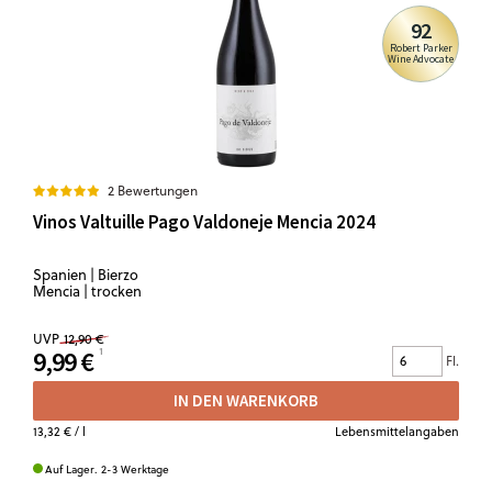
92
Robert Parker
Wine Advocate
2 Bewertungen
Vinos Valtuille Pago Valdoneje Mencia 2024
Spanien | Bierzo
Mencia | trocken
UVP
12,90 €
9,99 €
Fl.
IN DEN WARENKORB
13,32 €
/ l
Lebensmittelangaben
Auf Lager. 2-3 Werktage