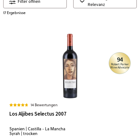
Filter öffnen
Relevanz
17
Ergebnisse
94
Robert Parker
Wine Advocate
14 Bewertungen
Los Aljibes Selectus 2007
Spanien | Castilla - La Mancha
Syrah | trocken