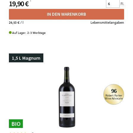
19,90 €
Fl.
IN DEN WARENKORB
26,53 €
/ l
Lebensmittelangaben
Auf Lager. 2-3 Werktage
1,5 L Magnum
96
Robert Parker
Wine Advocate
BIO