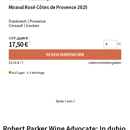
Miraval Rosé Côtes de Provence 2025
Frankreich | Provence
Cinsault | trocken
UVP
22,90 €
17,50 €
Fl.
IN DEN WARENKORB
23,33 €
/ l
Lebensmittelangaben
Auf Lager. 2-3 Werktage
Seite
1
von 1
Robert Parker Wine Advocate: In dubio