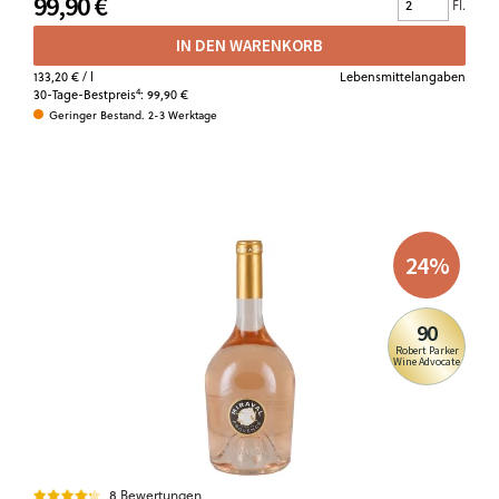
99,90 €
Fl.
IN DEN WARENKORB
133,20 €
/ l
Lebensmittelangaben
4
30-Tage-Bestpreis
:
99,90 €
Geringer Bestand. 2-3 Werktage
24
%
90
Robert Parker
Wine Advocate
8 Bewertungen