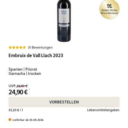
91
Robert Parker
Wine Advocate
31 Bewertungen
Embruix de Vall Llach 2023
Spanien | Priorat
Garnacha | trocken
UVP
29,90 €
24,90 €
VORBESTELLEN
33,20 €
/ l
Lebensmittelangaben
Lieferbar ab 25.08.2026