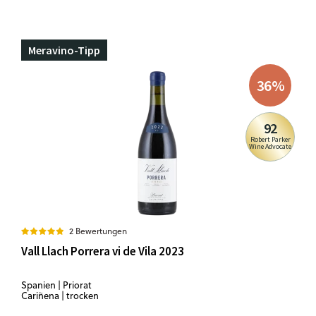
Meravino-Tipp
36
%
92
Robert Parker
Wine Advocate
2 Bewertungen
Vall Llach Porrera vi de Vila 2023
Spanien | Priorat
Cariñena | trocken