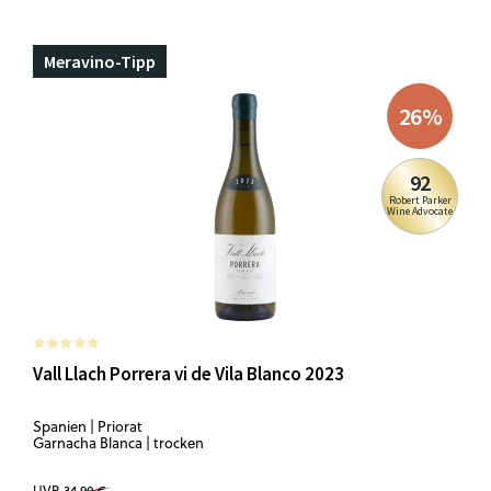
Meravino-Tipp
26
%
92
Robert Parker
Wine Advocate
Vall Llach Porrera vi de Vila Blanco 2023
Spanien | Priorat
Garnacha Blanca | trocken
UVP
34,90 €