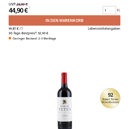
UVP
69,90 €
44,90 €
Fl.
IN DEN WARENKORB
59,87 €
/ l
Lebensmittelangaben
4
30-Tage-Bestpreis
:
52,90 €
Geringer Bestand. 2-3 Werktage
92
Robert Parker
Wine Advocate