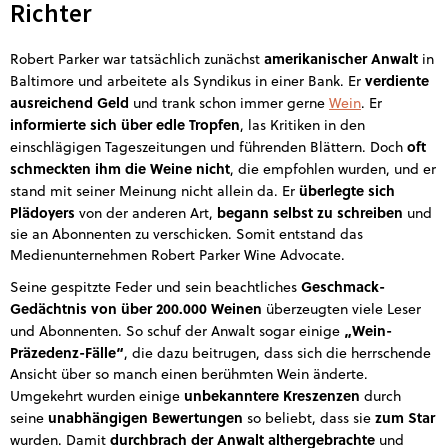
Richter
amerikanischer Anwalt
Robert Parker war tatsächlich zunächst
in
verdiente
Baltimore und arbeitete als Syndikus in einer Bank. Er
ausreichend Geld
und trank schon immer gerne
Wein
. Er
informierte sich über edle Tropfen
, las Kritiken in den
oft
einschlägigen Tageszeitungen und führenden Blättern. Doch
schmeckten ihm die Weine nicht
, die empfohlen wurden, und er
überlegte sich
stand mit seiner Meinung nicht allein da. Er
Plädoyers
begann selbst zu schreiben
von der anderen Art,
und
sie an Abonnenten zu verschicken. Somit entstand das
Medienunternehmen Robert Parker Wine Advocate.
Geschmack-
Seine gespitzte Feder und sein beachtliches
Gedächtnis von über 200.000 Weinen
überzeugten viele Leser
„Wein-
und Abonnenten. So schuf der Anwalt sogar einige
Präzedenz-Fälle“
, die dazu beitrugen, dass sich die herrschende
Ansicht über so manch einen berühmten Wein änderte.
unbekanntere Kreszenzen
Umgekehrt wurden einige
durch
unabhängigen Bewertungen
zum Star
seine
so beliebt, dass sie
durchbrach der Anwalt althergebrachte
wurden. Damit
und