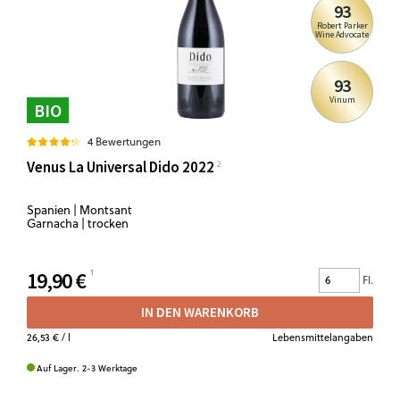
93
Robert Parker
Wine Advocate
93
Vinum
BIO
4 Bewertungen
Venus La Universal Dido 2022
Spanien | Montsant
Garnacha | trocken
19,90 €
Fl.
IN DEN WARENKORB
26,53 €
/ l
Lebensmittelangaben
Auf Lager. 2-3 Werktage