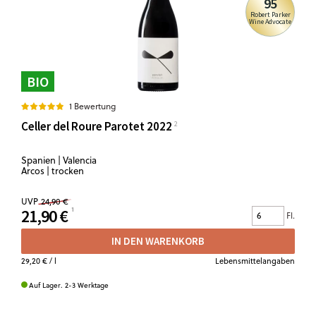
95
Robert Parker
Wine Advocate
BIO
1 Bewertung
Celler del Roure Parotet 2022
Spanien | Valencia
Arcos | trocken
UVP
24,90 €
21,90 €
Fl.
IN DEN WARENKORB
29,20 €
/ l
Lebensmittelangaben
Auf Lager. 2-3 Werktage