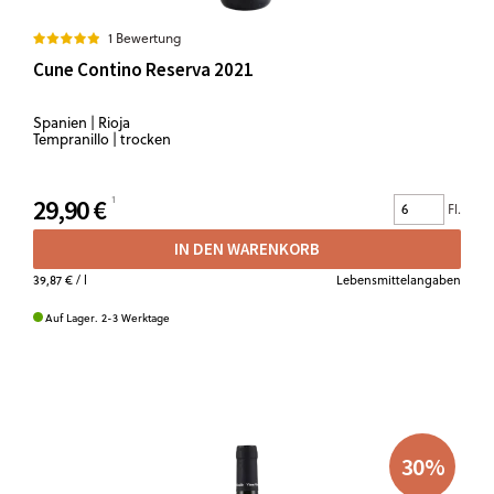
1 Bewertung
Cune Contino Reserva 2021
Spanien | Rioja
Tempranillo | trocken
29,90 €
Fl.
IN DEN WARENKORB
39,87 €
/ l
Lebensmittelangaben
Auf Lager. 2-3 Werktage
30
%