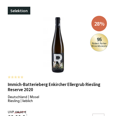
Selektion
28
%
95
Robert Parker
Wine Advocate
Immich-Batterieberg Enkircher Ellergrub Riesling
Reserve 2020
Deutschland | Mosel
Riesling | lieblich
UVP
139,00 €