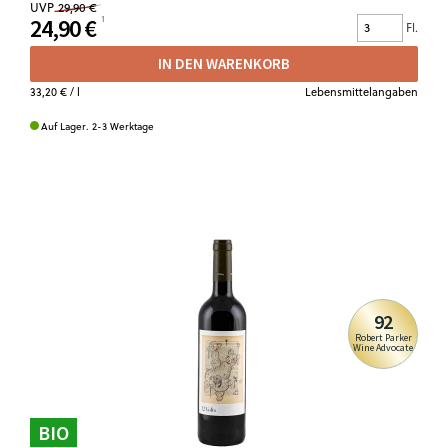
UVP
29,90 €
24,90 €
Fl.
IN DEN WARENKORB
33,20 €
/ l
Lebensmittelangaben
Auf Lager. 2-3 Werktage
92
Robert Parker
Wine Advocate
BIO