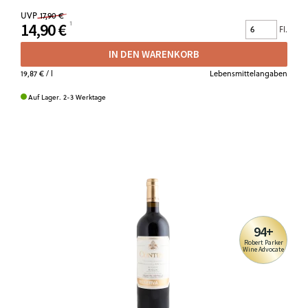
UVP
17,90 €
14,90 €
Fl.
IN DEN WARENKORB
19,87 €
/ l
Lebensmittelangaben
Auf Lager. 2-3 Werktage
94+
Robert Parker
Wine Advocate