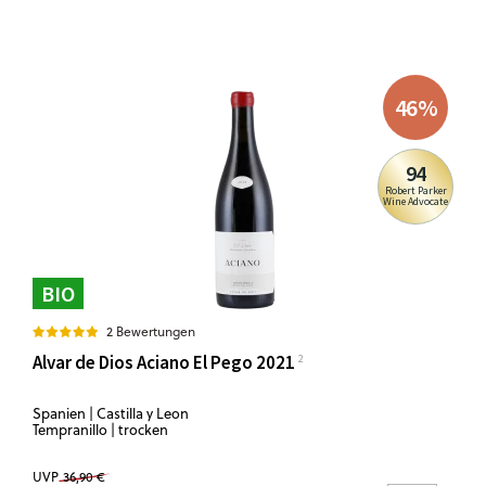
46
%
94
Robert Parker
Wine Advocate
BIO
2 Bewertungen
Alvar de Dios Aciano El Pego 2021
Spanien | Castilla y Leon
Tempranillo | trocken
UVP
36,90 €