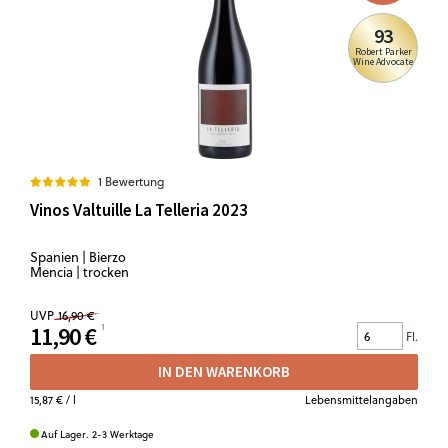
93
Robert Parker
Wine Advocate
1 Bewertung
Vinos Valtuille La Telleria 2023
Spanien | Bierzo
Mencia | trocken
UVP
16,90 €
11,90 €
Fl.
IN DEN WARENKORB
15,87 €
/ l
Lebensmittelangaben
Auf Lager. 2-3 Werktage