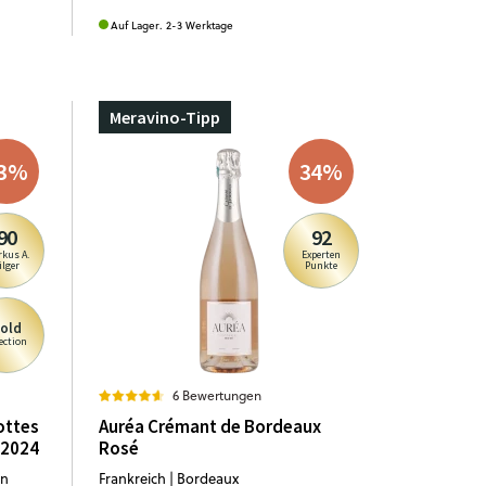
Auf Lager. 2-3 Werktage
Meravino-Tipp
3
%
34
%
90
92
kus A.
Experten
ilger
Punkte
old
ection
6 Bewertungen
ottes
Auréa Crémant de Bordeaux
 2024
Rosé
on
Frankreich | Bordeaux