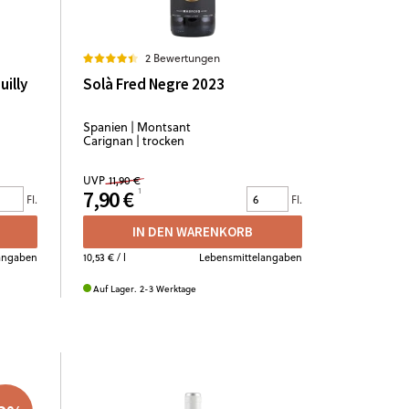
2 Bewertungen
illy
Solà Fred Negre 2023
Spanien | Montsant
Carignan | trocken
UVP
11,90 €
7,90 €
Fl.
Fl.
IN DEN WARENKORB
angaben
10,53 €
/ l
Lebensmittelangaben
Auf Lager. 2-3 Werktage