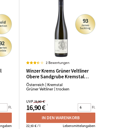
93
old
James
ection
Suckling
92
perten
unkte
2 Bewertungen
l
Winzer Krems Grüner Veltliner
Obere Sandgrube Kremstal
Reserve 2022
Österreich | Kremstal
Grüner Veltliner | trocken
UVP
19,90 €
16,90 €
Fl.
Fl.
IN DEN WARENKORB
angaben
22,53 €
/ l
Lebensmittelangaben