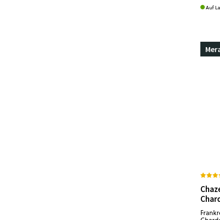
Auf L
Mer
Chaz
Char
Frankr
Chardo