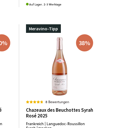
Auf Lager. 2-3 Werktage
Meravino-Tipp
0
%
38
%
8 Bewertungen
é
Chazeaux des Beuchottes Syrah
Rosé 2025
on
Frankreich | Languedoc-Roussillon
Syrah | trocken