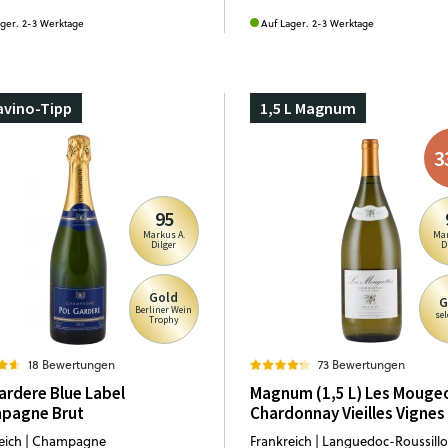
ager. 2-3 Werktage
Auf Lager. 2-3 Werktage
avino-Tipp
1,5 L Magnum
3
95
Markus A.
Mar
Dilger
D
Gold
G
Berliner Wein
sel
Trophy
18 Bewertungen
73 Bewertungen
ardere Blue Label
Magnum (1,5 L) Les Mouge
pagne Brut
Chardonnay Vieilles Vignes
eich | Champagne
Frankreich | Languedoc-Roussill