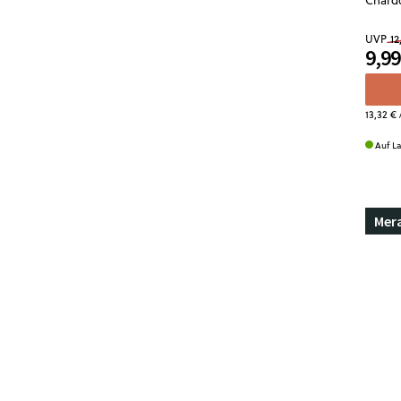
UVP
12
9,99
13,32 €
/
Auf L
Mer