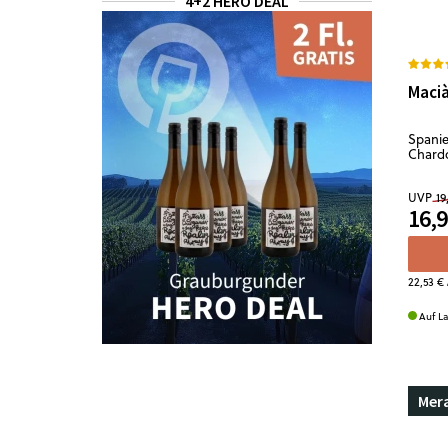
4+2 HERO DEAL
Macià
Spanie
Chardo
UVP
19
16,9
22,53 €
Auf L
Mer