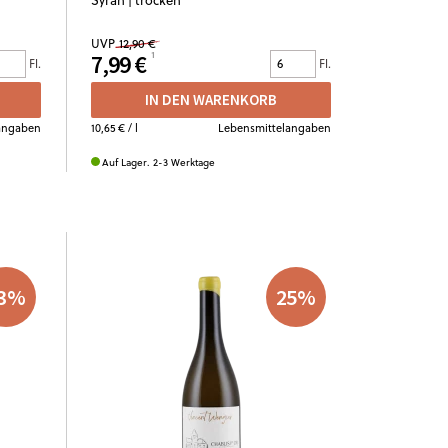
UVP
12,90 €
7,99 €
Fl.
Fl.
IN DEN WARENKORB
angaben
10,65 €
/ l
Lebensmittelangaben
Auf Lager. 2-3 Werktage
3
%
25
%