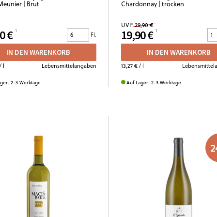
Meunier | Brut
Chardonnay | trocken
UVP
29,90 €
0 €
19,90 €
Fl.
IN DEN WARENKORB
IN DEN WARENKORB
/ l
Lebensmittelangaben
13,27 €
/ l
Lebensmittel
ager. 2-3 Werktage
Auf Lager. 2-3 Werktage
2