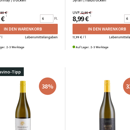
,90 €
UVP
12,90 €
 €
8,99 €
Fl.
IN DEN WARENKORB
IN DEN WARENKORB
 l
Lebensmittelangaben
11,99 €
/ l
Lebensmittel
ager. 2-3 Werktage
Auf Lager. 2-3 Werktage
avino-Tipp
38
%
3