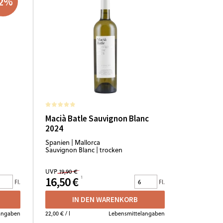
2
%
Macià Batle Sauvignon Blanc
2024
Spanien | Mallorca
Sauvignon Blanc | trocken
UVP
19,90 €
16,50 €
Fl.
Fl.
IN DEN WARENKORB
angaben
22,00 €
/ l
Lebensmittelangaben