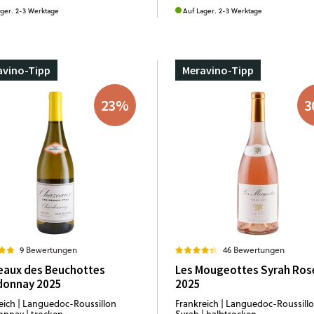
ager. 2-3 Werktage
Auf Lager. 2-3 Werktage
avino-Tipp
Meravino-Tipp
23
%
3
9 Bewertungen
46 Bewertungen
eaux des Beuchottes
Les Mougeottes Syrah Ros
donnay 2025
2025
eich | Languedoc-Roussillon
Frankreich | Languedoc-Roussill
nnay | trocken
Syrah | halbtrocken