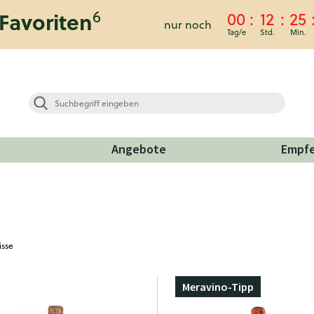
6
Favoriten
00
12
25
nur noch
Angebote
Empf
isse
Meravino-Tipp