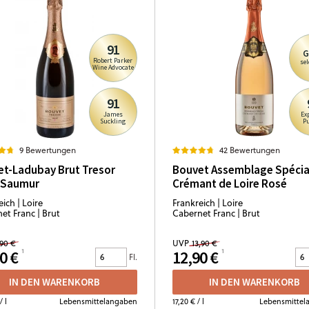
91
G
Robert Parker
sel
Wine Advocate
91
James
Ex
Suckling
P
9 Bewertungen
42 Bewertungen
t-Ladubay Brut Tresor
Bouvet Assemblage Spécia
 Saumur
Crémant de Loire Rosé
ich | Loire
Frankreich | Loire
et Franc | Brut
Cabernet Franc | Brut
,90 €
UVP
13,90 €
0 €
12,90 €
Fl.
IN DEN WARENKORB
IN DEN WARENKORB
/ l
Lebensmittelangaben
17,20 €
/ l
Lebensmittel