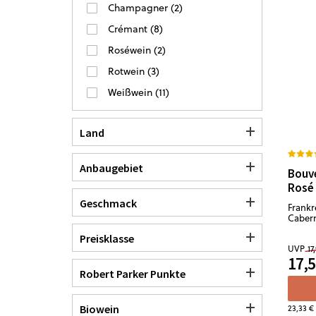
Champagner
(
2
)
Crémant
(
8
)
Roséwein
(
2
)
Rotwein
(
3
)
Weißwein
(
11
)
Land
Anbaugebiet
Bouve
Rosé
Geschmack
Frankre
Cabern
Preisklasse
UVP
17
17,5
Robert Parker Punkte
Biowein
23,33 €