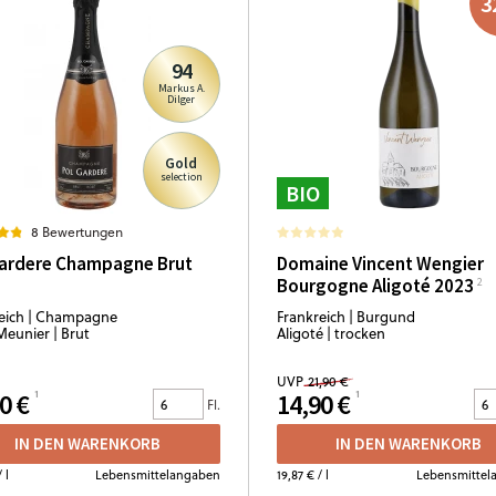
3
94
Markus A.
Dilger
Gold
selection
BIO
8 Bewertungen
Gardere Champagne Brut
Domaine Vincent Wengier
Bourgogne Aligoté 2023
eich | Champagne
Frankreich | Burgund
Meunier | Brut
Aligoté | trocken
UVP
21,90 €
0 €
14,90 €
Fl.
IN DEN WARENKORB
IN DEN WARENKORB
 l
Lebensmittelangaben
19,87 €
/ l
Lebensmittel