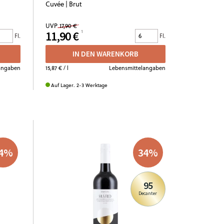
Cuvée | Brut
UVP
17,90 €
11,90 €
Fl.
Fl.
IN DEN WARENKORB
angaben
15,87 €
/ l
Lebensmittelangaben
Auf Lager. 2-3 Werktage
4
%
34
%
95
Decanter