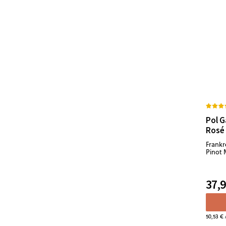
Pol 
Rosé
Frankr
Pinot 
37,9
50,53 €
/