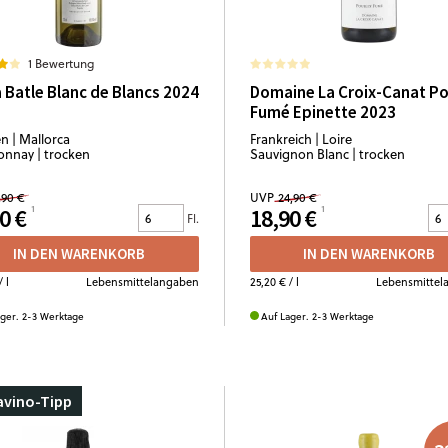
1 Bewertung
 Batle Blanc de Blancs 2024
Domaine La Croix-Canat Pou
Fumé Epinette 2023
n | Mallorca
Frankreich | Loire
nnay | trocken
Sauvignon Blanc | trocken
,90 €
UVP
24,90 €
0 €
18,90 €
Fl.
IN DEN WARENKORB
IN DEN WARENKORB
/ l
Lebensmittelangaben
25,20 €
/ l
Lebensmittel
ager. 2-3 Werktage
Auf Lager. 2-3 Werktage
avino-Tipp