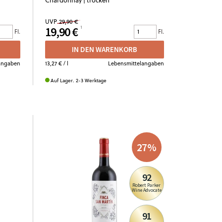
UVP
29,90 €
19,90 €
Fl.
Fl.
IN DEN WARENKORB
angaben
13,27 €
/ l
Lebensmittelangaben
Auf Lager. 2-3 Werktage
27
%
92
Robert Parker
Wine Advocate
91