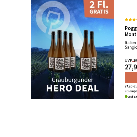
Poggi
Mont
Italien
Sangio
UVP
39
27,9
37,20 €
/
30-Tage
Auf L