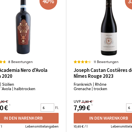
40
%
3
8 Bewertungen
11 Bewertungen
Academia Nero d'Avola
Joseph Castan Costières d
ia 2020
Nîmes Rouge 2023
| Sizilien
Frankreich | Rhône
´Avola | halbtrocken
Grenache | trocken
,90 €
UVP
11,90 €
0 €
7,99 €
Fl.
IN DEN WARENKORB
IN DEN WARENKORB
 l
Lebensmittelangaben
10,65 €
/ l
Lebensmittel