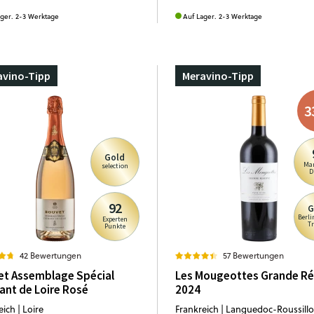
ager. 2-3 Werktage
Auf Lager. 2-3 Werktage
avino-Tipp
Meravino-Tipp
3
Gold
Mar
selection
D
92
G
Berli
Experten
T
Punkte
42 Bewertungen
57 Bewertungen
et Assemblage Spécial
Les Mougeottes Grande Ré
nt de Loire Rosé
2024
ich | Loire
Frankreich | Languedoc-Roussill