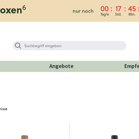
6
boxen
00
17
45
nur noch
Angebote
Empf
isse