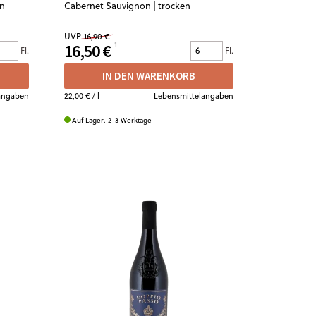
en
Cabernet Sauvignon | trocken
UVP
16,90 €
16,50 €
Fl.
Fl.
IN DEN WARENKORB
angaben
22,00 €
/ l
Lebensmittelangaben
Auf Lager. 2-3 Werktage