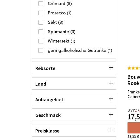
Crémant
(
5
)
Prosecco
(
1
)
Sekt
(
3
)
Spumante
(
3
)
Winzersekt
(
1
)
geringalkoholische Getränke
(
1
)
Rebsorte
Bouve
Rosé
Land
Frankre
Cabern
Anbaugebiet
UVP
17
17,5
Geschmack
Preisklasse
23,33 €