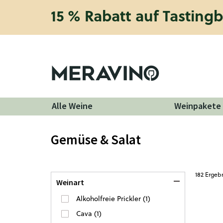
15 % Rabatt auf Tasting
Alle Weine
Weinpakete
Gemüse & Salat
182
Ergebn
Weinart
Alkoholfreie Prickler
(
1
)
Cava
(
1
)