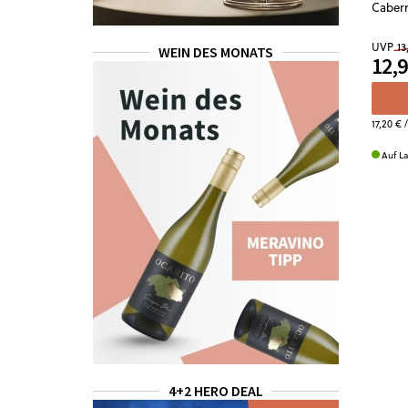
Cabern
UVP
13
WEIN DES MONATS
12,9
17,20 €
/
Auf L
4+2 HERO DEAL