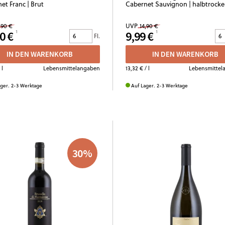
et Franc | Brut
Cabernet Sauvignon | halbtrock
,90 €
UVP
14,90 €
0 €
9,99 €
Fl.
IN DEN WARENKORB
IN DEN WARENKORB
 l
Lebensmittelangaben
13,32 €
/ l
Lebensmittel
ager. 2-3 Werktage
Auf Lager. 2-3 Werktage
30
%