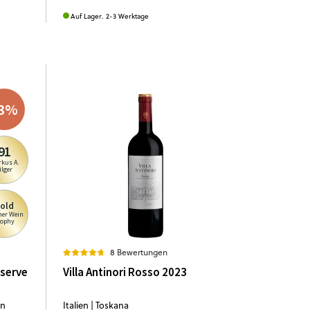
Auf Lager. 2-3 Werktage
3
%
91
kus A.
ilger
old
ner Wein
rophy
8 Bewertungen
serve
Villa Antinori Rosso 2023
on
Italien | Toskana