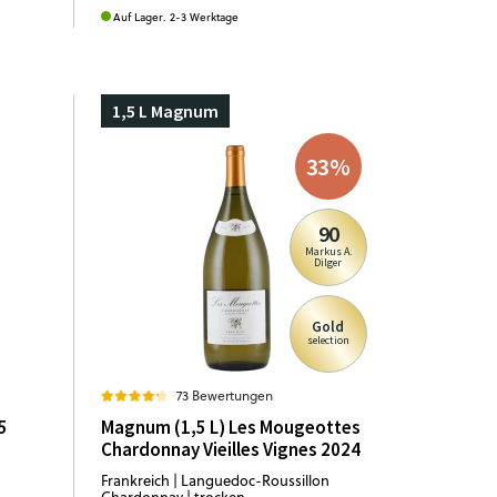
Auf Lager. 2-3 Werktage
1,5 L Magnum
33
%
90
Markus A.
Dilger
Gold
selection
73 Bewertungen
5
Magnum (1,5 L) Les Mougeottes
Chardonnay Vieilles Vignes 2024
Frankreich | Languedoc-Roussillon
Chardonnay | trocken