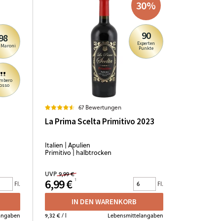
30
%
90
98
Experten
 Maroni
Punkte
mbero
osso
67 Bewertungen
La Prima Scelta Primitivo 2023
Italien | Apulien
Primitivo | halbtrocken
UVP
9,99 €
6,99 €
Fl.
Fl.
IN DEN WARENKORB
angaben
9,32 €
/ l
Lebensmittelangaben