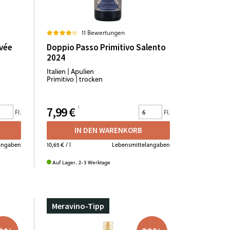
11 Bewertungen
uvée
Doppio Passo Primitivo Salento
2024
Italien | Apulien
Primitivo | trocken
7,99 €
Fl.
Fl.
IN DEN WARENKORB
angaben
10,65 €
/ l
Lebensmittelangaben
Auf Lager. 2-3 Werktage
Meravino-Tipp