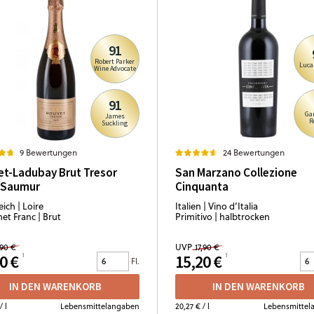
91
Robert Parker
Luca
Wine Advocate
91
Ga
James
R
Suckling
9 Bewertungen
24 Bewertungen
t-Ladubay Brut Tresor
San Marzano Collezione
 Saumur
Cinquanta
ich | Loire
Italien | Vino d’Italia
et Franc | Brut
Primitivo | halbtrocken
,90 €
UVP
17,90 €
0 €
15,20 €
Fl.
IN DEN WARENKORB
IN DEN WARENKORB
/ l
Lebensmittelangaben
20,27 €
/ l
Lebensmittel