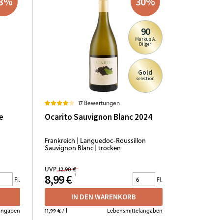
3
%
30
%
90
Markus A.
Dilger
Gold
selection
17 Bewertungen
e
Ocarito Sauvignon Blanc 2024
Frankreich | Languedoc-Roussillon
Sauvignon Blanc | trocken
UVP
12,90 €
8,99 €
Fl.
Fl.
IN DEN WARENKORB
angaben
11,99 €
/ l
Lebensmittelangaben