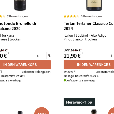
7 Bewertungen
3 Bewertungen
otondo Brunello di
Terlan Terlaner Classico C
alcino 2020
2024
 | Toskana
Italien | Südtirol - Alto Adige
vese | trocken
Pinot Bianco | trocken
,90 €
UVP
24,90 €
0 €
21,90 €
Fl.
IN DEN WARENKORB
IN DEN WARENKORB
 l
Lebensmittelangaben
29,20 €
/ l
Lebensmittel
4
4
-Bestpreis
:
29,90 €
30-Tage-Bestpreis
:
21,90 €
ager. 2-3 Werktage
Auf Lager. 2-3 Werktage
Meravino-Tipp