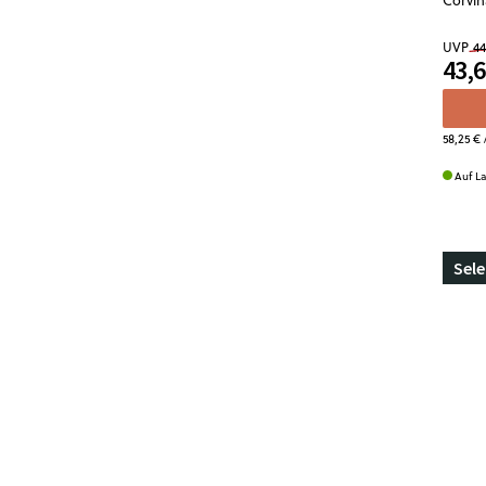
UVP
44
43,6
58,25 €
/
Auf L
Sele