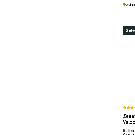
Auf L
Sele
Zena
Valpo
Italien
Corvin