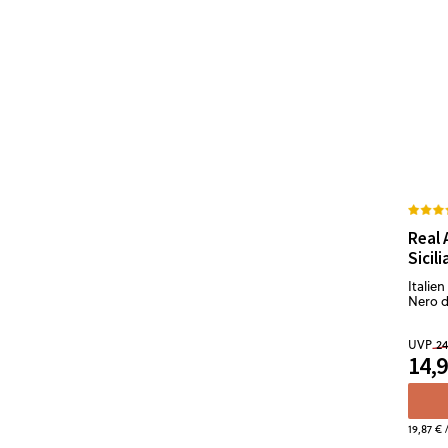
Real 
Sicil
Italien 
Nero d
UVP
24
14,9
19,87 €
/