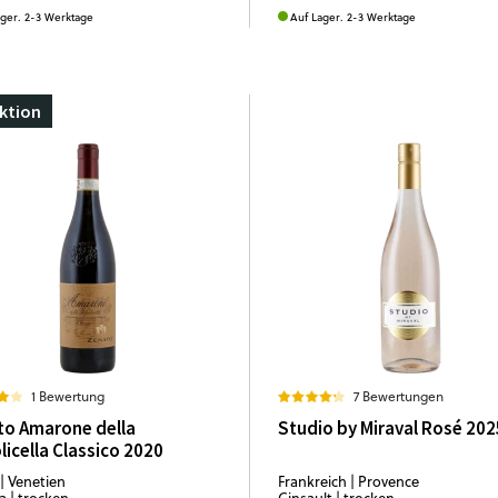
ager. 2-3 Werktage
Auf Lager. 2-3 Werktage
ktion
1 Bewertung
7 Bewertungen
to Amarone della
Studio by Miraval Rosé 202
licella Classico 2020
 | Venetien
Frankreich | Provence
a | trocken
Cinsault | trocken