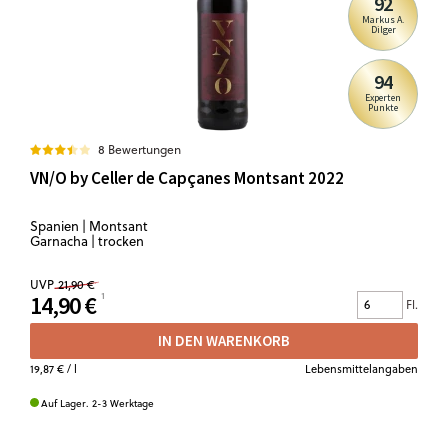
92
Markus A.
Dilger
94
Experten
Punkte
8 Bewertungen
VN/O by Celler de Capçanes Montsant 2022
Spanien | Montsant
Garnacha | trocken
UVP
21,90 €
14,90 €
Fl.
IN DEN WARENKORB
19,87 €
/ l
Lebensmittelangaben
Auf Lager. 2-3 Werktage