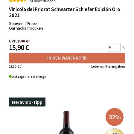
24 Bewertungen
Vinicola del Priorat Schwarzer Schiefer Edición Oro
2021
Spanien | Priorat
Garnacha | trocken
UVP
21,90 €
15,90 €
Fl.
IN DEN WARENKORB
21,20 €
/ l
Lebensmittelangaben
Auf Lager. 2-3 Werktage
Meravino-Tipp
32
%