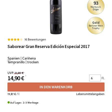
93
Markus A.
Dilger
Gold
Berliner Wein
Trophy
16 Bewertungen
Saborear Gran Reserva Edición Especial 2017
Spanien | Cariñena
Tempranillo | trocken
UVP
21,90 €
14,90 €
Fl.
IN DEN WARENKORB
19,87 €
/ l
Lebensmittelangaben
Auf Lager. 2-3 Werktage