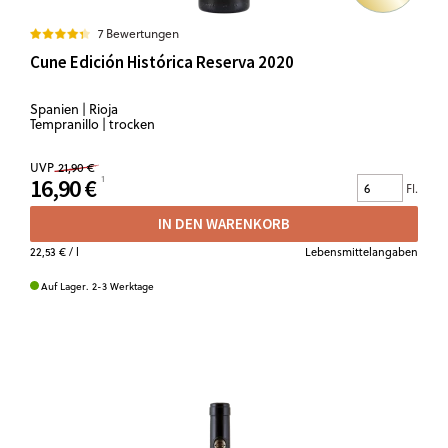
7 Bewertungen
Cune Edición Histórica Reserva 2020
Spanien | Rioja
Tempranillo | trocken
UVP
21,90 €
16,90 €
Fl.
IN DEN WARENKORB
22,53 €
/ l
Lebensmittelangaben
Auf Lager. 2-3 Werktage