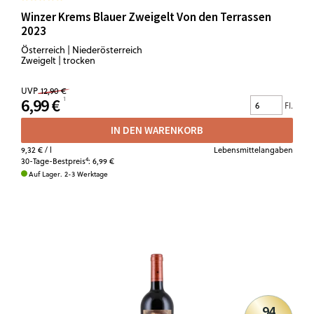
Winzer Krems Blauer Zweigelt Von den Terrassen
2023
Österreich | Niederösterreich
Zweigelt | trocken
UVP
12,90 €
6,99 €
Fl.
IN DEN WARENKORB
9,32 €
/ l
Lebensmittelangaben
4
30-Tage-Bestpreis
:
6,99 €
Auf Lager. 2-3 Werktage
94