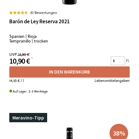
61 Bewertungen
Barón de Ley Reserva 2021
Spanien | Rioja
Tempranillo | trocken
UVP
14,90 €
10,90 €
Fl.
IN DEN WARENKORB
14,53 €
/ l
Lebensmittelangaben
Auf Lager. 2-3 Werktage
Meravino-Tipp
38
%