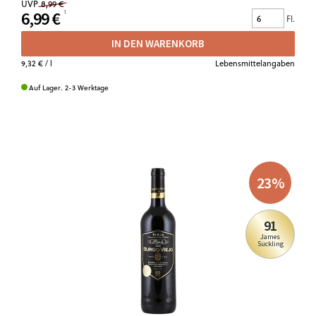
UVP
8,99 €
6,99 €
Fl.
IN DEN WARENKORB
9,32 €
/ l
Lebensmittelangaben
Auf Lager. 2-3 Werktage
23
%
91
James
Suckling