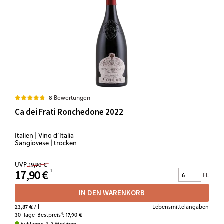
8 Bewertungen
Ca dei Frati Ronchedone 2022
Italien | Vino d’Italia
Sangiovese | trocken
UVP
19,90 €
17,90 €
Fl.
IN DEN WARENKORB
23,87 €
/ l
Lebensmittelangaben
4
30-Tage-Bestpreis
:
17,90 €