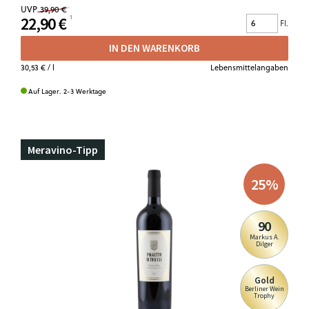
UVP
39,90 €
22,90 €
Fl.
IN DEN WARENKORB
30,53 €
/ l
Lebensmittelangaben
Auf Lager. 2-3 Werktage
Meravino-Tipp
25
%
90
Markus A.
Dilger
Gold
Berliner Wein
Trophy