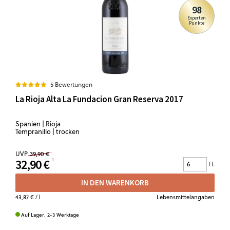
98
Experten
Punkte
5 Bewertungen
La Rioja Alta La Fundacion Gran Reserva 2017
Spanien | Rioja
Tempranillo | trocken
UVP
39,90 €
32,90 €
Fl.
IN DEN WARENKORB
43,87 €
/ l
Lebensmittelangaben
Auf Lager. 2-3 Werktage