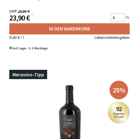
UVP
29,90 €
23,90 €
Fl.
IN DEN WARENKORB
31,87 €
/ l
Lebensmittelangaben
Auf Lager. 2-3 Werktage
Meravino-Tipp
25
%
92
Experten
Punkte