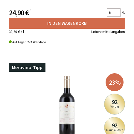
24,90 €
Fl.
IN DEN WARENKORB
33,20 €
/ l
Lebensmittelangaben
Auf Lager. 2-3 Werktage
Meravino-Tipp
23
%
92
Vinum
92
Claudia Stern