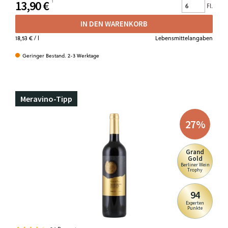
13,90 €
Fl.
IN DEN WARENKORB
18,53 €
/ l
Lebensmittelangaben
Geringer Bestand. 2-3 Werktage
Meravino-Tipp
27
%
Grand
Gold
Berliner Wein
Trophy
94
Experten
Punkte