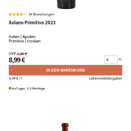
34 Bewertungen
Xolano Primitivo 2023
Italien | Apulien
Primitivo | trocken
UVP
11,90 €
8,99 €
Fl.
IN DEN WARENKORB
11,99 €
/ l
Lebensmittelangaben
Auf Lager. 2-3 Werktage