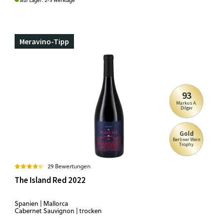
Auf Lager. 2-3 Werktage
Meravino-Tipp
93
Markus A.
Dilger
Gold
Berliner Wein
Trophy
29 Bewertungen
The Island Red 2022
Spanien | Mallorca
Cabernet Sauvignon | trocken