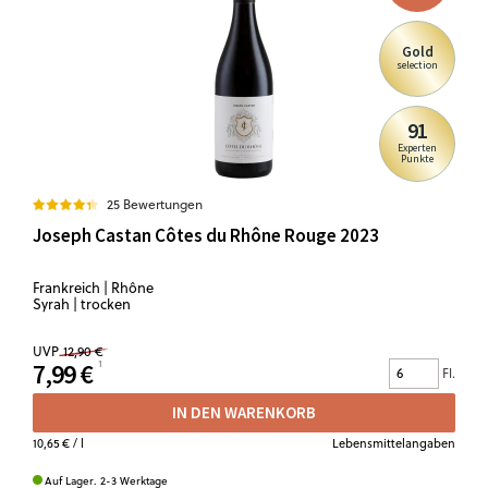
Gold
selection
91
Experten
Punkte
25 Bewertungen
Joseph Castan Côtes du Rhône Rouge 2023
Frankreich | Rhône
Syrah | trocken
UVP
12,90 €
7,99 €
Fl.
IN DEN WARENKORB
10,65 €
/ l
Lebensmittelangaben
Auf Lager. 2-3 Werktage