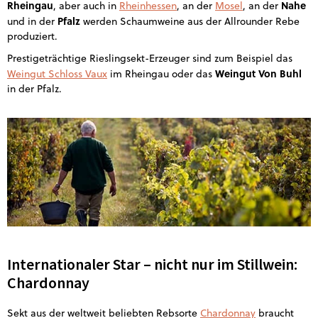
Rheingau
Nahe
, aber auch in
Rheinhessen
, an der
Mosel
, an der
Pfalz
und in der
werden Schaumweine aus der Allrounder Rebe
produziert.
Prestigeträchtige Rieslingsekt-Erzeuger sind zum Beispiel das
Weingut Von Buhl
Weingut Schloss Vaux
im Rheingau oder das
in der Pfalz.
Internationaler Star – nicht nur im Stillwein:
Chardonnay
Sekt aus der weltweit beliebten Rebsorte
Chardonnay
braucht