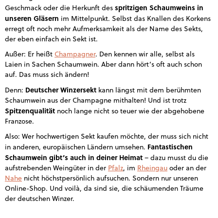
spritzigen Schaumweins in
Geschmack oder die Herkunft des
unseren Gläsern
im Mittelpunkt. Selbst das Knallen des Korkens
erregt oft noch mehr Aufmerksamkeit als der Name des Sekts,
der eben einfach ein Sekt ist.
Außer: Er heißt
Champagner
. Den kennen wir alle, selbst als
Laien in Sachen Schaumwein. Aber dann hört’s oft auch schon
auf. Das muss sich ändern!
Deutscher Winzersekt
Denn:
kann längst mit dem berühmten
Schaumwein aus der Champagne mithalten! Und ist trotz
Spitzenqualität
noch lange nicht so teuer wie der abgehobene
Franzose.
Also: Wer hochwertigen Sekt kaufen möchte, der muss sich nicht
Fantastischen
in anderen, europäischen Ländern umsehen.
Schaumwein gibt’s auch in deiner Heimat
– dazu musst du die
aufstrebenden Weingüter in der
Pfalz
, im
Rheingau
oder an der
Nahe
nicht höchstpersönlich aufsuchen. Sondern nur unseren
Online-Shop. Und voilà, da sind sie, die schäumenden Träume
der deutschen Winzer.