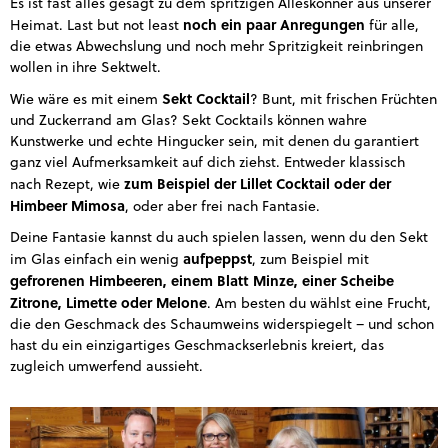
Es ist fast alles gesagt zu dem spritzigen Alleskönner aus unserer
noch ein paar Anregungen
Heimat. Last but not least
für alle,
die etwas Abwechslung und noch mehr Spritzigkeit reinbringen
wollen in ihre Sektwelt.
Sekt Cocktail
Wie wäre es mit einem
? Bunt, mit frischen Früchten
und Zuckerrand am Glas? Sekt Cocktails können wahre
Kunstwerke und echte Hingucker sein, mit denen du garantiert
ganz viel Aufmerksamkeit auf dich ziehst. Entweder klassisch
zum Beispiel der Lillet Cocktail oder der
nach Rezept, wie
Himbeer Mimosa
, oder aber frei nach Fantasie.
Deine Fantasie kannst du auch spielen lassen, wenn du den Sekt
aufpeppst
im Glas einfach ein wenig
, zum Beispiel mit
gefrorenen Himbeeren, einem Blatt Minze, einer Scheibe
Zitrone, Limette oder Melone
. Am besten du wählst eine Frucht,
die den Geschmack des Schaumweins widerspiegelt – und schon
hast du ein einzigartiges Geschmackserlebnis kreiert, das
zugleich umwerfend aussieht.