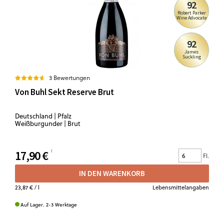
92
Robert Parker
Wine Advocate
92
James
Suckling
3 Bewertungen
Von Buhl Sekt Reserve Brut
Deutschland | Pfalz
Weißburgunder | Brut
17,90 €
Fl.
IN DEN WARENKORB
23,87 €
/ l
Lebensmittelangaben
Auf Lager. 2-3 Werktage