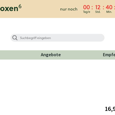
6
boxen
00
12
40
nur noch
Angebote
Empf
16,