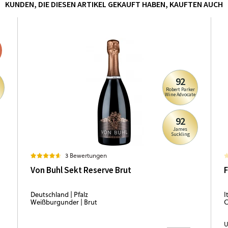
KUNDEN, DIE DIESEN ARTIKEL GEKAUFT HABEN, KAUFTEN AUCH
92
Robert Parker
i
Wine Advocate
92
James
Suckling
3 Bewertungen
Von Buhl Sekt Reserve Brut
F
Deutschland | Pfalz
I
Weißburgunder | Brut
C
U