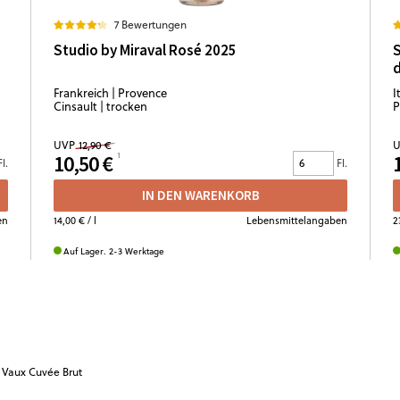
7 Bewertungen
Studio by Miraval Rosé 2025
S
d
Frankreich | Provence
I
Cinsault | trocken
P
UVP
12,90 €
U
10,50 €
Fl.
Fl.
IN DEN WARENKORB
en
14,00 €
/ l
Lebensmittelangaben
2
Auf Lager. 2-3 Werktage
 Vaux Cuvée Brut