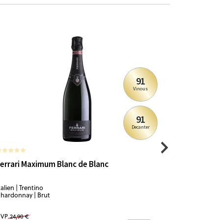
91
Vinous
91
Decanter
1
errari Maximum Blanc de Blanc
Ferrari S
talien | Trentino
Italien | Tren
hardonnay | Brut
Chardonnay 
VP
24,90 €
UVP
23,90 €