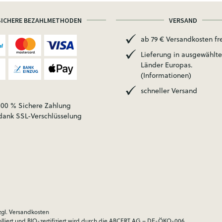
SICHERE BEZAHLMETHODEN
VERSAND
ab 79 € Versandkosten fre
Lieferung in ausgewählte
Länder Europas.
(Informationen)
schneller Versand
100 % Sichere Zahlung
dank SSL-Verschlüsselung
zgl.
Versandkosten
olliert und BIO-zertifiziert wird durch die ABCERT AG – DE-ÖKO-006