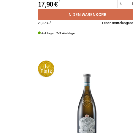
17,90 €
IN DEN WARENKORB
23,87 €
/ l
Lebensmittelangab
Auf Lager. 2-3 Werktage
1.
Platz