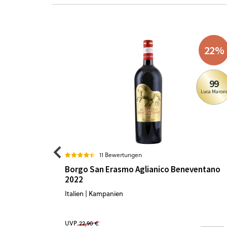
22
%
99
Luca Maron
11 Bewertungen
Borgo San Erasmo Aglianico Beneventano
2022
Italien | Kampanien
UVP
22,90 €