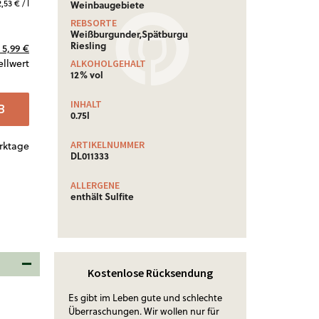
,53 € / l
Weinbaugebiete
REBSORTE
Weißburgunder,Spätburgunder,
Riesling
5,99 €
ellwert
ALKOHOLGEHALT
12% vol
INHALT
B
0.75l
ARTIKELNUMMER
erktage
DL011333
ALLERGENE
enthält Sulfite
Kostenlose Rücksendung
Es gibt im Leben gute und schlechte
Überraschungen. Wir wollen nur für