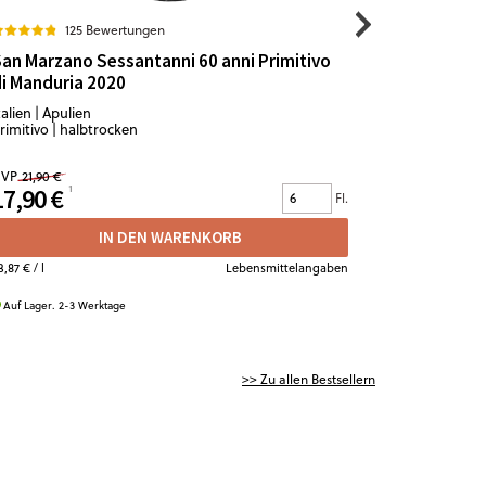
125 Bewertungen
7
an Marzano Sessantanni 60 anni Primitivo
Grande Cu
i Manduria 2020
Crémant d
talien | Apulien
Frankreich |
rimitivo | halbtrocken
Chardonnay 
VP
21,90 €
UVP
14,90 €
17,90 €
12,50 €
Fl.
IN DEN WARENKORB
3,87 €
/ l
Lebensmittelangaben
16,67 €
/ l
Auf Lager. 2-3 Werktage
Auf Lager. 2-
>> Zu allen Bestsellern