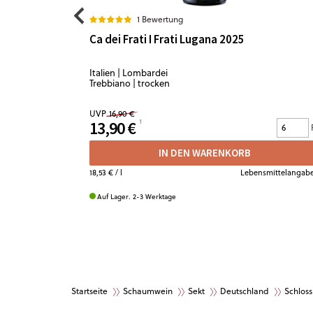
1 Bewertung
Ca dei Frati I Frati Lugana 2025
Italien | Lombardei
Trebbiano | trocken
UVP
16,90 €
13,90 €
IN DEN WARENKORB
18,53 €
/ l
Lebensmittelangab
Auf Lager. 2-3 Werktage
Startseite
Schaumwein
Sekt
Deutschland
Schloss