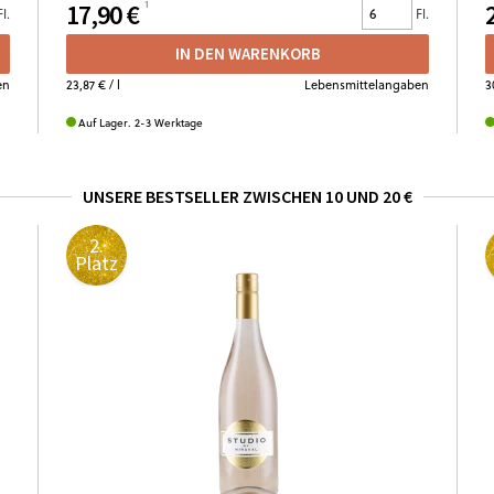
17,90 €
Fl.
Fl.
IN DEN WARENKORB
en
23,87 €
/ l
Lebensmittelangaben
3
Auf Lager. 2-3 Werktage
UNSERE BESTSELLER ZWISCHEN 10 UND 20 €
2.
Platz