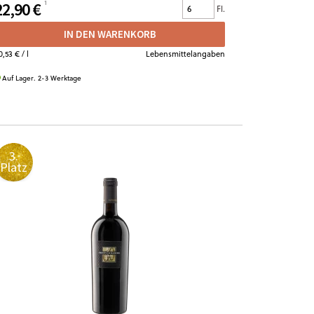
22,90 €
22,50 €
Fl.
IN DEN WARENKORB
0,53 €
/ l
Lebensmittelangaben
30,00 €
/ l
Auf Lager. 2-3 Werktage
Auf Lager. 2-
3.
4.
Platz
Platz