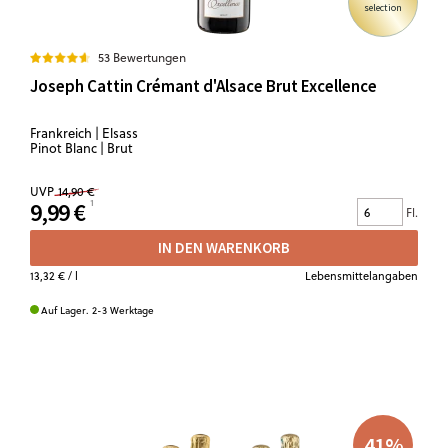
selection
53 Bewertungen
Joseph Cattin Crémant d'Alsace Brut Excellence
Frankreich | Elsass
Pinot Blanc | Brut
UVP
14,90 €
9,99 €
Fl.
IN DEN WARENKORB
13,32 €
/ l
Lebensmittelangaben
Auf Lager. 2-3 Werktage
41
%