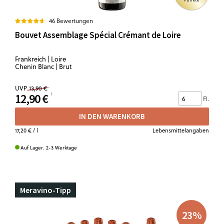
46 Bewertungen
Bouvet Assemblage Spécial Crémant de Loire
Frankreich | Loire
Chenin Blanc | Brut
UVP
13,90 €
12,90 €
Fl.
IN DEN WARENKORB
17,20 €
/ l
Lebensmittelangaben
Auf Lager. 2-3 Werktage
Meravino-Tipp
23
%