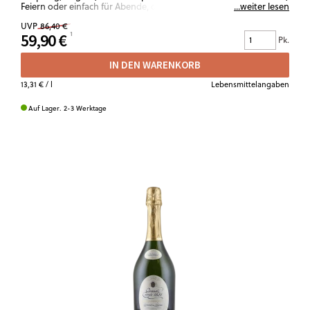
Feiern oder einfach für Abende, die etwas Leichtes, Festliches
...weiter lesen
brauchen. Ein Paket für Geburtstage, Dinnerpartys oder
UVP
86,40 €
spontane „Wir feiern heute einfach so“-Momente.
59,90 €
Pk.
IN DEN WARENKORB
13,31 €
/ l
Lebensmittelangaben
Auf Lager. 2-3 Werktage