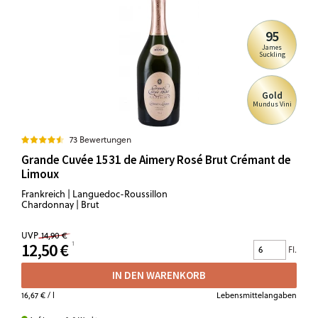
95
James
Suckling
Gold
Mundus Vini
73 Bewertungen
Grande Cuvée 1531 de Aimery Rosé Brut Crémant de
Limoux
Frankreich | Languedoc-Roussillon
Chardonnay | Brut
UVP
14,90 €
12,50 €
Fl.
IN DEN WARENKORB
16,67 €
/ l
Lebensmittelangaben