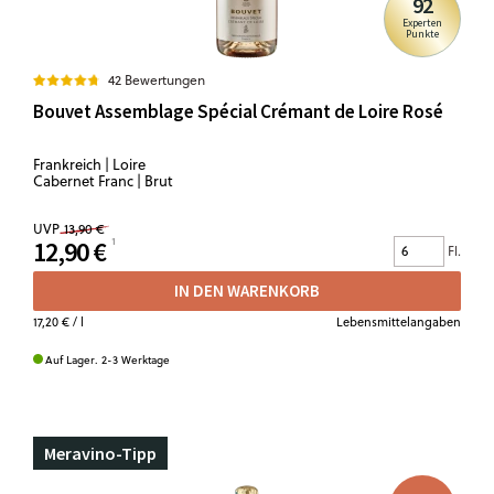
92
Experten
Punkte
42 Bewertungen
Bouvet Assemblage Spécial Crémant de Loire Rosé
Frankreich | Loire
Cabernet Franc | Brut
UVP
13,90 €
12,90 €
Fl.
IN DEN WARENKORB
17,20 €
/ l
Lebensmittelangaben
Auf Lager. 2-3 Werktage
Meravino-Tipp