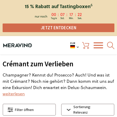
6
15 % Rabatt auf Tastingboxen
00
07
17
21
nur noch
JETZT ENTDECKEN
EUR
Crémant zum Verlieben
Champagner? Kennst du! Prosecco? Auch! Und was ist
mit Crémant? Noch nie gehört? Dann komm mit uns auf
eine Exkursion! Dich erwartet ein Delux-Schaumwein.
weiterlesen
Sortierung:
Filter öffnen
Relevanz