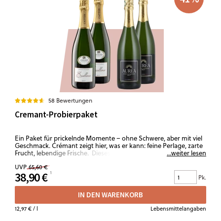
58 Bewertungen
Cremant-Probierpaket
Ein Paket für prickelnde Momente – ohne Schwere, aber mit viel
Geschmack. Crémant zeigt hier, was er kann: feine Perlage, zarte
Frucht, lebendige Frische. Dieses Set ist dein Erste-Hilfe Koffer
...weiter lesen
für jeden Moment: Aperitif mit Freunden, spontaner Besuch der
UVP
65,60 €
Nachbarn, kleine Feier oder spontane Freuden. Herrliche
38,90 €
Crémants, die jede Stimmung veredeln.
Pk.
IN DEN WARENKORB
12,97 €
/ l
Lebensmittelangaben