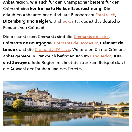
Anbauregion. Wie auch für den Champagner besteht für den
kontrollierte Herkunftsbezeichnung
Crémant eine
. Die
erlaubten Anbauregionen sind laut Europarecht
Frankreich
,
Luxemburg und Belgien
. Und
Sekt
? Ja, das ist das deutsche
Pendant von Crémant.
Die bekanntesten Crémants sind die
Crémants de Loire
,
Crémants de Bourgogne
Crémant de
,
Crémants de Bordeaux
,
Limoux
und die
Crémants d’Alsace
. Weitere berühmte Crémant-
Jura
Anbaugebiete in Frankreich befinden sich im
Languedoc
,
und Savoyen
. Jede Region zeichnet sich aus zum Beispiel durch
die Auswahl der Trauben und des Terroirs.