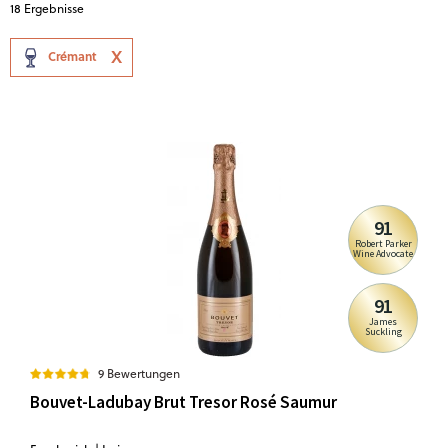
18
Ergebnisse
Crémant
91
Robert Parker
Wine Advocate
91
James
Suckling
9 Bewertungen
Bouvet-Ladubay Brut Tresor Rosé Saumur