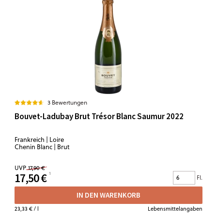
3 Bewertungen
Bouvet-Ladubay Brut Trésor Blanc Saumur 2022
Frankreich | Loire
Chenin Blanc | Brut
UVP
17,90 €
17,50 €
Fl.
IN DEN WARENKORB
23,33 €
/ l
Lebensmittelangaben