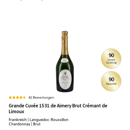
90
James
Suckling
90
Decanter
42 Bewertungen
Grande Cuvée 1531 de Aimery Brut Crémant de
Limoux
Frankreich | Languedoc-Roussillon
Chardonnay | Brut