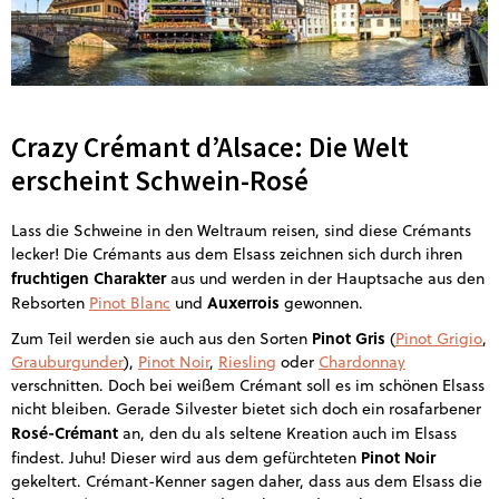
Crazy Crémant d’Alsace: Die Welt
erscheint Schwein-Rosé
Lass die Schweine in den Weltraum reisen, sind diese Crémants
lecker! Die Crémants aus dem Elsass zeichnen sich durch ihren
fruchtigen Charakter
aus und werden in der Hauptsache aus den
Auxerrois
Rebsorten
Pinot Blanc
und
gewonnen.
Pinot Gris
Zum Teil werden sie auch aus den Sorten
(
Pinot Grigio
,
Grauburgunder
),
Pinot Noir
,
Riesling
oder
Chardonnay
verschnitten. Doch bei weißem Crémant soll es im schönen Elsass
nicht bleiben. Gerade Silvester bietet sich doch ein rosafarbener
Rosé-Crémant
an, den du als seltene Kreation auch im Elsass
Pinot Noir
findest. Juhu! Dieser wird aus dem gefürchteten
gekeltert. Crémant-Kenner sagen daher, dass aus dem Elsass die