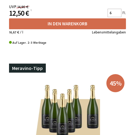
UVP
14,90 €
12,50 €
Fl.
IN DEN WARENKORB
16,67 €
/ l
Lebensmittelangaben
Auf Lager. 2-3 Werktage
Meravino-Tipp
45
%