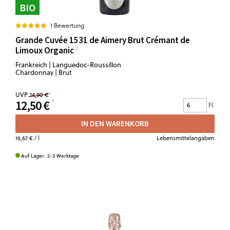
BIO
1 Bewertung
Grande Cuvée 1531 de Aimery Brut Crémant de
Limoux Organic
Frankreich | Languedoc-Roussillon
Chardonnay | Brut
UVP
14,90 €
12,50 €
Fl.
IN DEN WARENKORB
16,67 €
/ l
Lebensmittelangaben
Auf Lager. 2-3 Werktage