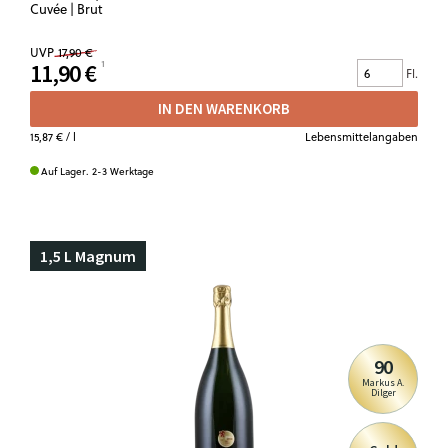
Cuvée | Brut
UVP
17,90 €
11,90 €
Fl.
IN DEN WARENKORB
15,87 €
/ l
Lebensmittelangaben
Auf Lager. 2-3 Werktage
1,5 L Magnum
90
Markus A.
Dilger