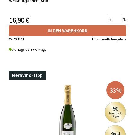
Weißburgunder | Brut
16,90 €
Fl.
IN DEN WARENKORB
22,53 €
/ l
Lebensmittelangaben
Auf Lager. 2-3 Werktage
Meravino-Tipp
33
%
90
Markus A.
Dilger
Gold