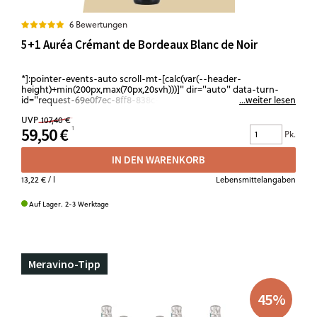
6 Bewertungen
5+1 Auréa Crémant de Bordeaux Blanc de Noir
*]:pointer-events-auto scroll-mt-[calc(var(--header-
height)+min(200px,max(70px,20svh)))]" dir="auto" data-turn-
id="request-69e0f7ec-8ff8-838c-8370-73ce1b442a96-102" data-
...weiter lesen
testid="conversation-turn-556" data-scroll-anchor="true" data-
UVP
107,40 €
turn="assistant"> Ein Paket für alle, die Crémant nicht als
59,50 €
Ausnahme, sondern als festen Teil des Abends sehen: feine
Pk.
Perlage, klare Frucht und eine elegante, trockene Stilistik mit
sofortigem Trinkfluss. Perfekt für Aperitif-Runden, Anstoßen mit
IN DEN WARENKORB
Freunden oder lange Abende, die leicht beginnen und offen
bleiben. Eine Box für Genießer, die gerne...
13,22 €
/ l
Lebensmittelangaben
Auf Lager. 2-3 Werktage
Meravino-Tipp
45
%