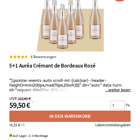
6 Bewertungen
5+1 Auréa Crémant de Bordeaux Rosé
*]:pointer-events-auto scroll-mt-[calc(var(--header-
height)+min(200px,max(70px,20svh)))]" dir="auto" data-turn-
id="request-69e0f7ec-8ff8-838c-8370-73ce1b442a96-103" data-
...weiter lesen
testid="conversation-turn-558" data-scroll-anchor="true" data-
UVP
107,40 €
turn="assistant"> Ein Paket für alle, die Crémant mit Farbe,
59,50 €
Leichtigkeit und Charakter mögen: feine Perlage, saftige rote
Pk.
Frucht und ein eleganter, trockener Stil mit sofortiger
Trinkfreude. Perfekt für Aperitif, Anstoßen im Freundeskreis oder
IN DEN WARENKORB
Abende, die leicht starten und offen bleiben. Eine Box für
Genießer, die Stimmung nicht planen – sondern...
13,22 €
/ l
Lebensmittelangaben
Auf Lager. 2-3 Werktage