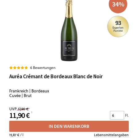
34
%
93
Experten
Punkte
6 Bewertungen
Auréa Crémant de Bordeaux Blanc de Noir
Frankreich | Bordeaux
Cuvée | Brut
UVP
17,90 €
11,90 €
Fl.
IN DEN WARENKORB
15,87 €
/ l
Lebensmittelangaben