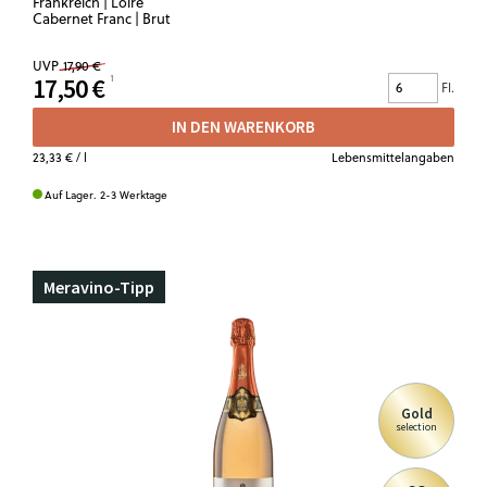
Frankreich | Loire
Cabernet Franc | Brut
UVP
17,90 €
17,50 €
Fl.
IN DEN WARENKORB
23,33 €
/ l
Lebensmittelangaben
Auf Lager. 2-3 Werktage
Meravino-Tipp
Gold
selection