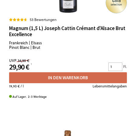
Gold
selection
53 Bewertungen
Magnum (1,5 L) Joseph Cattin Crémant d'Alsace Brut
Excellence
Frankreich | Elsass
Pinot Blanc | Brut
UVP
34,90 €
29,90 €
Fl.
IN DEN WARENKORB
19,93 €
/ l
Lebensmittelangaben
Auf Lager. 2-3 Werktage