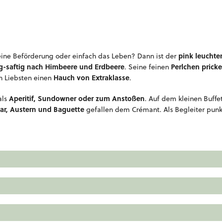
pink leuchte
deine Beförderung oder einfach das Leben? Dann ist der
ig-saftig nach Himbeere und Erdbeere
Perlchen pricke
. Seine feinen
Hauch von Extraklasse
n Liebsten einen
.
Aperitif, Sundowner oder zum Anstoßen
als
. Auf dem kleinen Buffe
ar, Austern und Baguette
gefallen dem Crémant. Als Begleiter punk