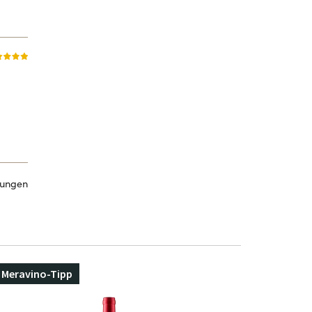
tungen
Meravino-Tipp
Meravino