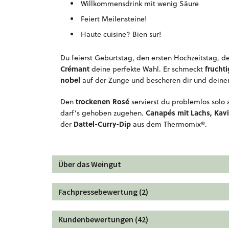
Willkommensdrink mit wenig Säure
Feiert Meilensteine!
Haute cuisine? Bien sur!
Du feierst Geburtstag, den ersten Hochzeitstag, 
Crémant
frucht
deine perfekte Wahl. Er schmeckt
nobel
auf der Zunge und bescheren dir und deine
trockenen Rosé
Den
servierst du problemlos solo 
Canapés mit Lachs, Kavi
darf’s gehoben zugehen.
Dattel-Curry-Dip
der
aus dem Thermomix®.
Über das Weingut
Fachpressebewertung (2)
Kundenbewertungen (42)