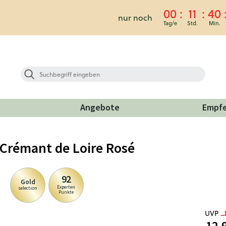
00
11
40
nur noch
Angebote
Empf
Crémant de Loire Rosé
92
Gold
Experten
selection
Punkte
UVP
12,