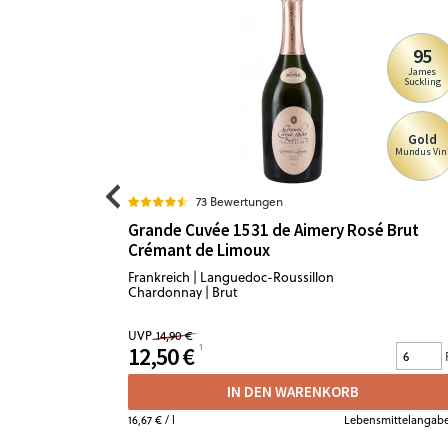
95
James
Suckling
Gold
Mundus Vin
73 Bewertungen
Grande Cuvée 1531 de Aimery Rosé Brut
Crémant de Limoux
Frankreich | Languedoc-Roussillon
Chardonnay | Brut
UVP
14,90 €
12,50 €
IN DEN WARENKORB
16,67 €
/ l
Lebensmittelangab