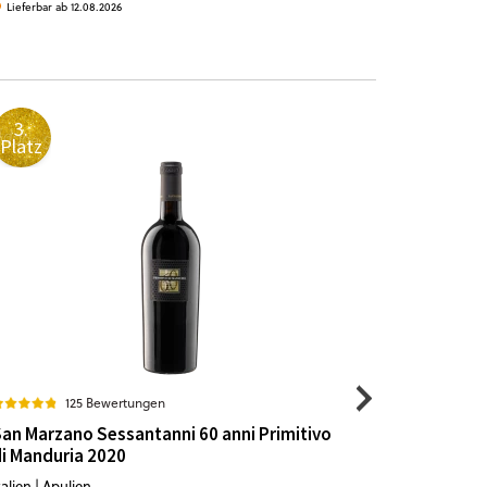
Lieferbar ab 12.08.2026
Auf Lager. 2-
3.
4.
Platz
Platz
125 Bewertungen
7
an Marzano Sessantanni 60 anni Primitivo
Grande Cu
i Manduria 2020
Crémant d
talien | Apulien
Frankreich |