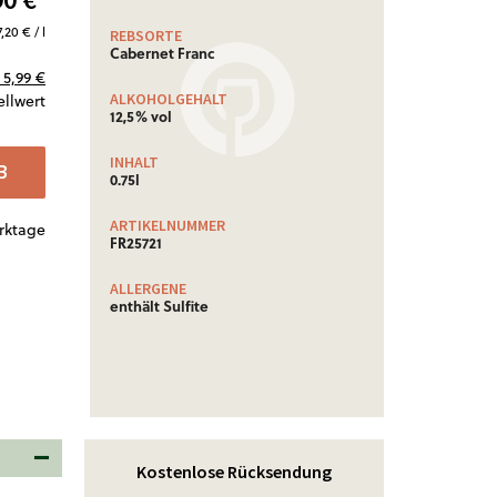
7,20 € / l
REBSORTE
Cabernet Franc
5,99 €
ALKOHOLGEHALT
ellwert
12,5% vol
INHALT
B
0.75l
ARTIKELNUMMER
erktage
FR25721
ALLERGENE
enthält Sulfite
Kostenlose Rücksendung