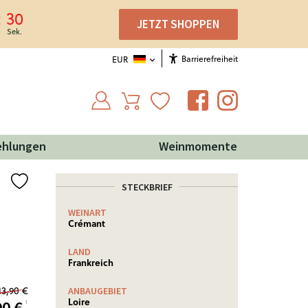
29
JETZT SHOPPEN
Barrierefreiheit
EUR
ehlungen
Weinmomente
STECKBRIEF
WEINART
Crémant
LAND
Frankreich
13,90 €
ANBAUGEBIET
Loire
90
€
¹