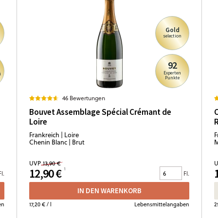
Gold
selection
92
Experten
i
Punkte
46 Bewertungen
Bouvet Assemblage Spécial Crémant de
Loire
Frankreich | Loire
F
Chenin Blanc | Brut
M
UVP
13,90 €
U
12,90 €
Fl.
Fl.
IN DEN WARENKORB
en
17,20 €
/ l
Lebensmittelangaben
2