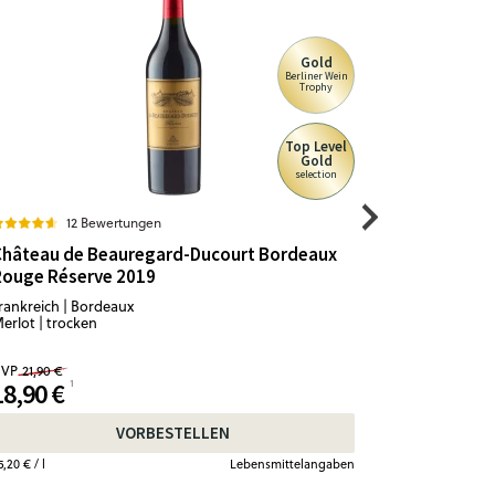
Gold
Berliner Wein
Trophy
Top Level
Gold
selection
12 Bewertungen
3
Château de Beauregard-Ducourt Bordeaux
Montamire
Rouge Réserve 2019
rankreich | Bordeaux
Italien | Tos
erlot | trocken
Cabernet Sa
VP
21,90 €
18,90 €
24,90 €
VORBESTELLEN
5,20 €
/ l
Lebensmittelangaben
33,20 €
/ l