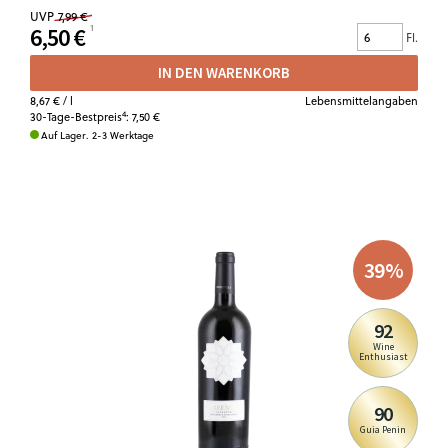
UVP
7,99 €
6,50 €
Fl.
IN DEN WARENKORB
8,67 €
/ l
Lebensmittelangaben
4
30-Tage-Bestpreis
:
7,50 €
Auf Lager. 2-3 Werktage
39
%
92
Wine
Enthusiast
90
Guia Penin