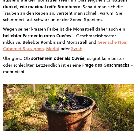
aussieht wie der Monastrell Wein. Im Glas zeigt er sich
dunkel, wie maximal reife Brombeere
. Schaut man sich die
Trauben an den Reben an, versteht man schnell, warum. Sie
schimmert fast schwarz unter der Sonne Spaniens.
Wegen seiner krassen Farbe ist die Monastrell daher auch ein
beliebter Partner in roten Cuvées
– Geschmacksbooster
inklusive. Beliebte Kombis sind Monastrell und
Grenache Noir
,
Cabernet Sauvignon
,
Merlot
oder
Syrah
.
sortenrein oder als Cuvée
Übrigens: Ob
, es gibt kein besser
Frage des Geschmacks
oder schlechter. Letztendlich ist es eine
–
mehr nicht.