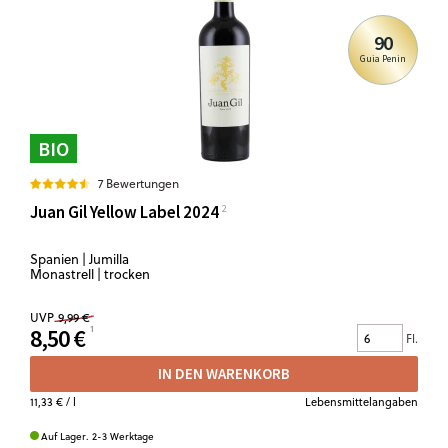
90
Guia Penin
BIO
7 Bewertungen
Juan Gil Yellow Label 2024
Spanien | Jumilla
Monastrell | trocken
UVP
9,99 €
8,50 €
Fl.
IN DEN WARENKORB
11,33 €
/ l
Lebensmittelangaben
Auf Lager. 2-3 Werktage