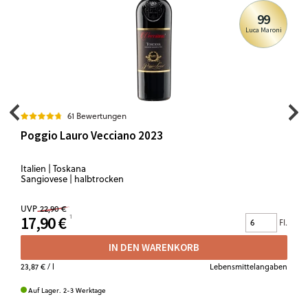
99
Luca Maroni
61 Bewertungen
Poggio Lauro Vecciano 2023
Italien | Toskana
Sangiovese | halbtrocken
UVP
22,90 €
17,90 €
Fl.
IN DEN WARENKORB
23,87 €
/ l
Lebensmittelangaben
Auf Lager. 2-3 Werktage