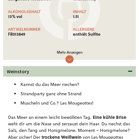
ALKOHOLGEHALT
INHALT
13% vol
1.5l
ARTIKELNUMMER
ALLERGENE
FR013849
enthält Sulfite
NÄHRWERTE
Mehr Anzeigen
Nährwertinformationen: Ø je 100 ml
Brennwert
312 Kj (75 kcal)
Weinstory
Weitere Informationen!
Kannst du das Meer riechen?
Strandparty ganz ohne Strand
Muscheln und Co.? Les Mougeottes!
Eine kühle Brise
Das Meer an einem leicht bewölkten Tag.
weht dir um die Nase und zerzaust dein Haar. Du riechst das
Salz, den Tang und Honigmelone. Moment – Honigmelone?
trockene Weißwein
Aber sicher! Der
von Les Mougeottes