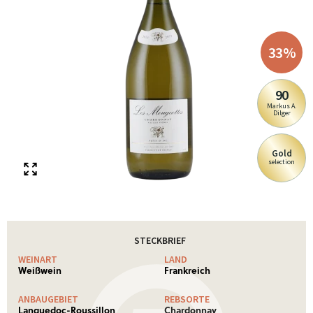
33
%
90
Markus A.
Dilger
Gold
selection
STECKBRIEF
WEINART
LAND
Weißwein
Frankreich
ANBAUGEBIET
REBSORTE
Languedoc-Roussillon
Chardonnay