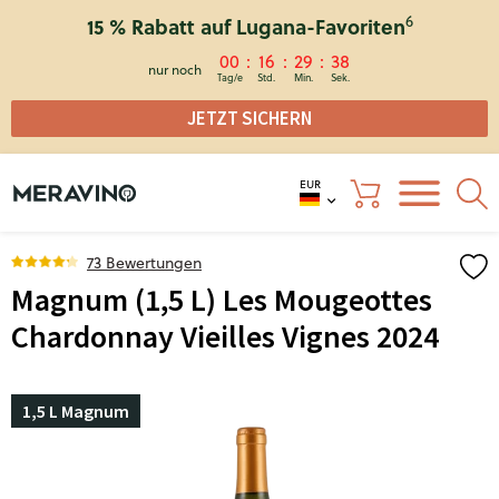
6
15 % Rabatt auf Lugana-Favoriten
00
16
29
38
nur noch
JETZT SICHERN
EUR
73 Bewertungen
Magnum (1,5 L) Les Mougeottes
Chardonnay Vieilles Vignes 2024
1,5 L Magnum