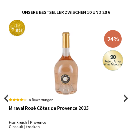
UNSERE BESTSELLER ZWISCHEN 10 UND 20 €
1.
Platz
24
%
90
Robert Parker
Wine Advocate
8 Bewertungen
Miraval Rosé Côtes de Provence 2025
Frankreich | Provence
Cinsault | trocken