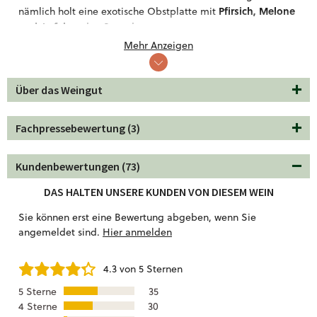
Pfirsich, Melone
nämlich holt eine exotische Obstplatte mit
und Apfel
an den Strand.
Mehr Anzeigen
lehnt euch zurück
Klappt die Liegen aus,
und genießt auch
weit weg vom Strand die Beachvibes. Den Weißwein mögen
Miesmuscheln in Tomatensugo, Sushi und
wir zu frischen
Über das Weingut
gegrilltem Fisch
jeder Art.
Fachpressebewertung (3)
Kundenbewertungen (73)
DAS HALTEN UNSERE KUNDEN VON DIESEM WEIN
Sie können erst eine Bewertung abgeben, wenn Sie
angemeldet sind.
Hier anmelden
4.3 von 5 Sternen
5 Sterne
35
4 Sterne
30