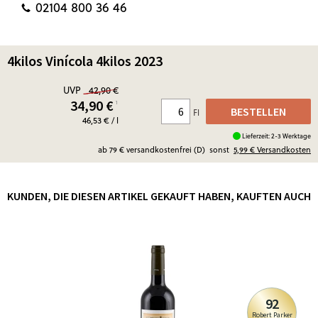
02104 800 36 46
4kilos Vinícola 4kilos 2023
UVP
42,90 €
34,90
€
¹
BESTELLEN
Fl
46,53 € / l
Lieferzeit: 2-3 Werktage
ab 79 € versandkostenfrei (D)
sonst
5,99 €
Versandkosten
KUNDEN, DIE DIESEN ARTIKEL GEKAUFT HABEN, KAUFTEN AUCH
92
Robert Parker