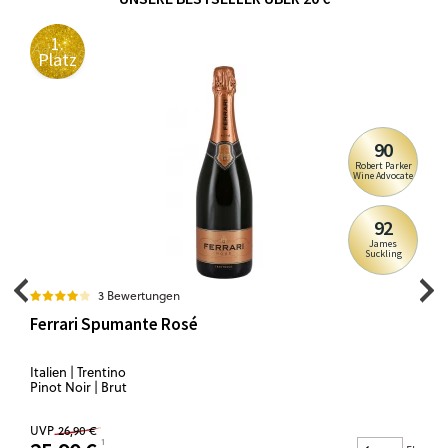
1.
Platz
90
Robert Parker
Wine Advocate
92
James
Suckling
3 Bewertungen
Ferrari Spumante Rosé
Italien | Trentino
Pinot Noir | Brut
UVP
26,90 €