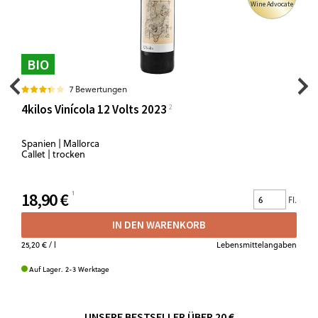
Wine Advocate
BIO
7 Bewertungen
4kilos Vinícola 12 Volts 2023
Spanien | Mallorca
Callet | trocken
18,90 €
Fl.
IN DEN WARENKORB
25,20 €
/ l
Lebensmittelangaben
Auf Lager. 2-3 Werktage
UNSERE BESTSELLER ÜBER 20 €