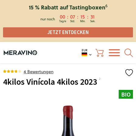
6
15 % Rabatt auf Tastingboxen
00
07
15
31
nur noch
JETZT ENTDECKEN
EUR
4 Bewertungen
4kilos Vinícola 4kilos 2023
BIO