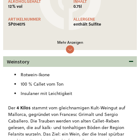
ALKOHOLGEHALT
INHALT
12% vol
0.75l
ARTIKELNUMMER
ALLERGENE
SP014075
enthält Sulfite
NÄHRWERTE
Mehr Anzeigen
Nährwertinformationen: Ø je 100 ml
Brennwert
266 Kj (64 kcal)
Weinstory
Weitere Informationen!
Rotwein-Ikone
100 % Callet vom Ton
Insulaner mit Leichtigkeit
4 Kilos
Der
stammt vom gleichnamigen Kult-Weingut auf
Mallorca, gegründet von Francesc Grimalt und Sergio
Caballero. Die Trauben werden von alten Callet-Reben
gelesen, die auf kalk- und tonhaltigen Böden der Region
Felanitx wurzeln. Das Ziel: ein Wein, der die Insel spürbar