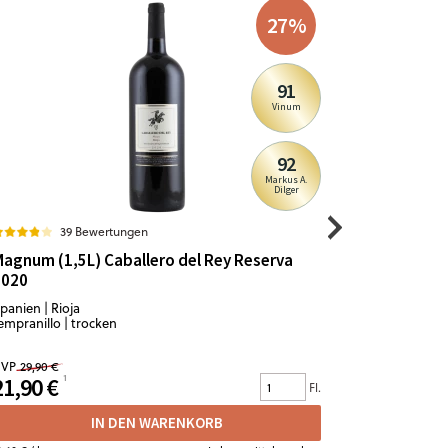
27
%
91
Vinum
92
Markus A.
Dilger
39 Bewertungen
2
agnum (1,5L) Caballero del Rey Reserva
Magnum (1
2020
Roble 202
panien | Rioja
Spanien | Ca
empranillo | trocken
Tempranillo 
VP
29,90 €
UVP
19,90 €
21,90 €
7,99 €
Fl.
IN DEN WARENKORB