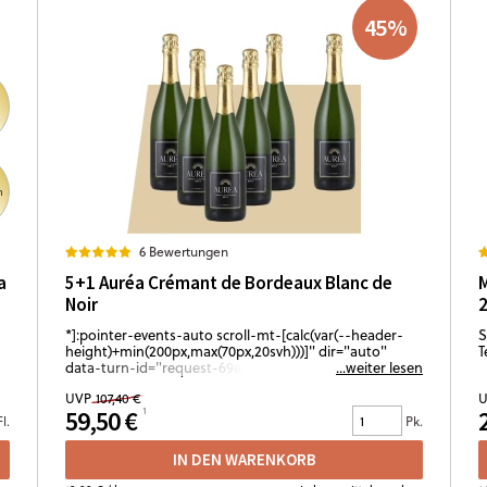
45
%
n
6 Bewertungen
a
5+1 Auréa Crémant de Bordeaux Blanc de
M
Noir
*]:pointer-events-auto scroll-mt-[calc(var(--header-
S
height)+min(200px,max(70px,20svh)))]" dir="auto"
T
data-turn-id="request-69e0f7ec-8ff8-838c-8370-
...weiter lesen
73ce1b442a96-102" data-testid="conversation-turn-
UVP
107,40 €
U
556" data-scroll-anchor="true" data-turn="assistant">
59,50 €
Ein Paket für alle, die Crémant nicht als Ausnahme,
Fl.
Pk.
sondern als festen Teil des Abends sehen: feine Perlage,
klare Frucht und eine elegante, trockene Stilistik mit
IN DEN WARENKORB
sofortigem Trinkfluss. Perfekt für Aperitif-Runden,
Anstoßen mit Freunden oder lange Abende, die leicht