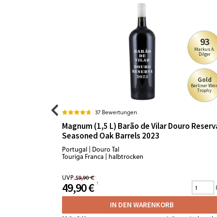
93
Markus A.
Dilger
Gold
Berliner Wei
Trophy
37 Bewertungen
Magnum (1,5 L) Barão de Vilar Douro Reserv
Seasoned Oak Barrels 2023
Portugal | Douro Tal
Touriga Franca | halbtrocken
UVP
59,90 €
49,90 €
IN DEN WARENKORB