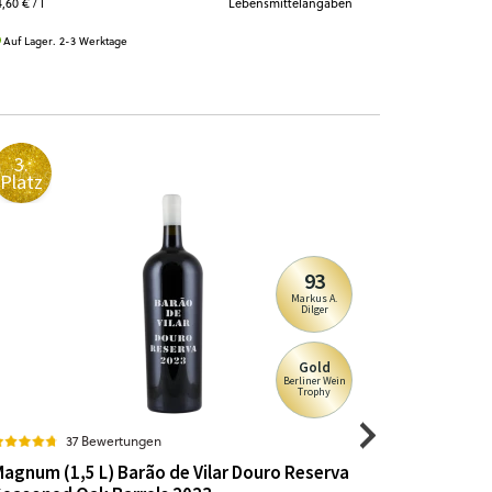
4,60 €
/ l
Lebensmittelangaben
5,33 €
/ l
Auf Lager. 2-3 Werktage
Auf Lager. 2-
3.
4.
Platz
Platz
93
Markus A.
Dilger
Gold
Berliner Wein
Trophy
37 Bewertungen
1
agnum (1,5 L) Barão de Vilar Douro Reserva
Ferrari S