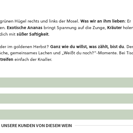
Was wir an ihm lieben
grünen Hügel rechts und links der Mosel.
: Er
Exotische Ananas
Kräuter
len.
bringt Spannung auf die Zunge,
hole
süßer Saftigkeit
dich mit
.
Ganz wie du willst, was zählt, bist du
er im goldenen Herbst?
. De
spräche, gemeinsames Lachen und „Weißt du noch?“-Momente. Bei Tis
treifen
einfach der Knaller.
 UNSERE KUNDEN VON DIESEM WEIN