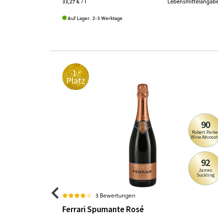
33,27 €
/ l
Lebensmittelangab
Auf Lager. 2-3 Werktage
1.
Platz
90
Robert Parke
Wine Advocat
92
James
Suckling
3 Bewertungen
Ferrari Spumante Rosé