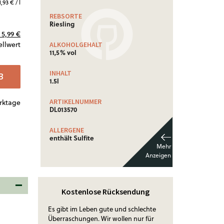
1,93 € / l
REBSORTE
Riesling
5,99 €
ellwert
ALKOHOLGEHALT
11,5% vol
INHALT
B
1.5l
ARTIKELNUMMER
erktage
DL013570
ALLERGENE
enthält Sulfite
Kostenlose Rücksendung
Es gibt im Leben gute und schlechte
Überraschungen. Wir wollen nur für