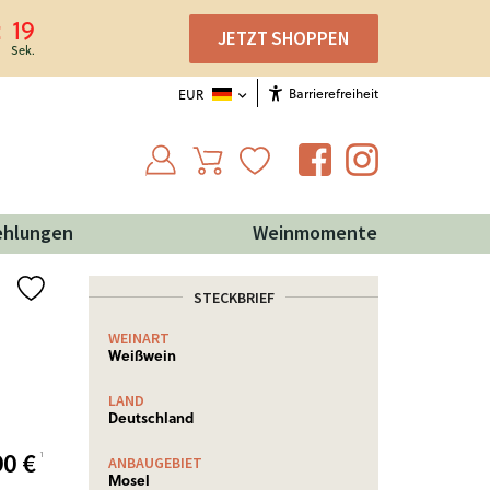
18
JETZT SHOPPEN
Barrierefreiheit
EUR
ehlungen
Weinmomente
STECKBRIEF
WEINART
NÄHRWERTE
Weißwein
Nährwertinformationen: Ø
je 100 ml
LAND
Brennwert
276 Kj (66
Deutschland
kcal)
90
€
¹
Weitere Informationen!
ANBAUGEBIET
Mosel