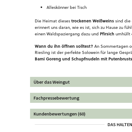
Alleskönner bei Tisch
trockenen Weißweins
Die Heimat dieses
sind die 
erinnert uns daran, wie es ist, sich zu Hause zu füh
Pfirsich
einen Waldspaziergang dazu und
umhüllt 
Wann du ihn öffnen solltest?
An Sommertagen od
Riesling ist der perfekte Solowein für lange Ge
Bami Goreng und Schupfnudeln mit Putenbrusts
Über das Weingut
Fachpressebewertung
Kundenbewertungen (60)
DAS HALTEN