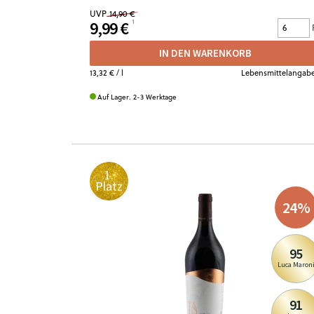
UVP
14,90 €
9,99 €
IN DEN WARENKORB
13,32 €
/ l
Lebensmittelangab
Auf Lager. 2-3 Werktage
1.
Platz
24
%
95
Luca Maron
91