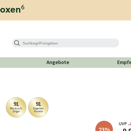
6
boxen
Angebote
Empf
91
91
Markus A.
Experten
Dilger
Punkte
UVP
23
%
9,