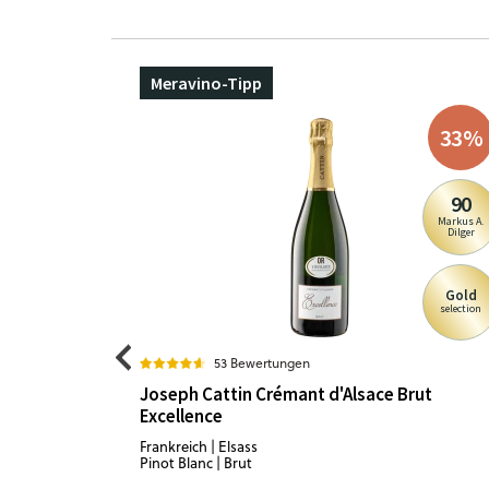
Meravino-Tipp
33
%
90
Markus A.
Dilger
Gold
selection
53 Bewertungen
Joseph Cattin Crémant d'Alsace Brut
Excellence
Frankreich | Elsass
Pinot Blanc | Brut