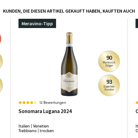
KUNDEN, DIE DIESEN ARTIKEL GEKAUFT HABEN, KAUFTEN AUCH
Meravino-Tipp
90
Markus A.
Dilger
93
Experten
Punkte
12 Bewertungen
Sonomara Lugana 2024
C
Italien | Venetien
I
Trebbiano | trocken
C