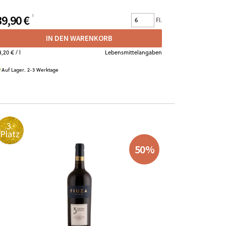
UVP
12,90 €
39,90 €
6,99 €
Fl.
IN DEN WARENKORB
3,20 €
/ l
Lebensmittelangaben
9,32 €
/ l
30-Tage-Bestpr
Auf Lager. 2-3 Werktage
Auf Lager. 2-
3.
4.
Platz
Platz
50
%