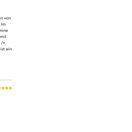
en von
- Im
nine
 mit
 />
ist ein