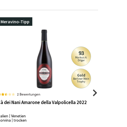
Meravino-Tipp
93
Markus A.
Dilger
Gold
Berliner Wein
Trophy
2 Bewertungen
à dei Nani Amarone della Valpolicella 2022
Winzer Kr
Terrassen
talien | Venetien
Österreich |
orvina | trocken
Zweigelt | t