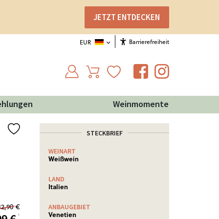
JETZT ENTDECKEN
Barrierefreiheit
EUR
ehlungen
Weinmomente
STECKBRIEF
WEINART
NÄHRWERTE
Weißwein
Nährwertinformationen: Ø
je 100 ml
LAND
Brennwert
309 Kj (74
Italien
kcal)
12,90 €
Weitere Informationen!
ANBAUGEBIET
Venetien
99
€
¹