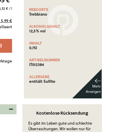
3,32 € / l
REBSORTE
Trebbiano
5,99 €
ALKOHOLGEHALT
ellwert
12,5% vol
INHALT
B
0.75l
ARTIKELNUMMER
erktage
IT012384
ALLERGENE
enthält Sulfite
Kostenlose Rücksendung
Es gibt im Leben gute und schlechte
Überraschungen. Wir wollen nur für