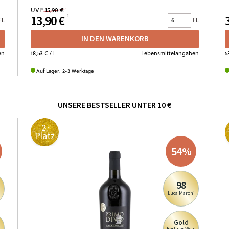
UVP
15,90 €
13,90 €
Fl.
Fl.
IN DEN WARENKORB
en
18,53 €
/ l
Lebensmittelangaben
5
Auf Lager. 2-3 Werktage
UNSERE BESTSELLER UNTER 10 €
2.
Platz
54
%
98
i
Luca Maroni
Gold
Berliner Wein