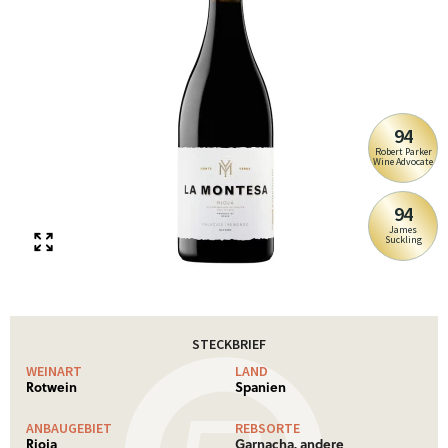
94
Robert Parker
Wine Advocate
94
James
Suckling
STECKBRIEF
WEINART
LAND
Rotwein
Spanien
ANBAUGEBIET
REBSORTE
Rioja
Garnacha, andere