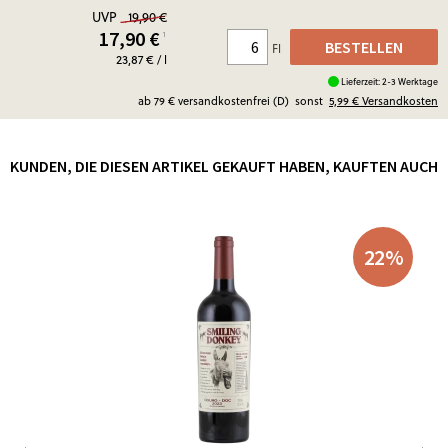
UVP
19,90 €
17,90
€
¹
BESTELLEN
Fl
23,87 € / l
Lieferzeit: 2-3 Werktage
ab 79 € versandkostenfrei (D)
sonst
5,99 €
Versandkosten
KUNDEN, DIE DIESEN ARTIKEL GEKAUFT HABEN, KAUFTEN AUCH
22
%