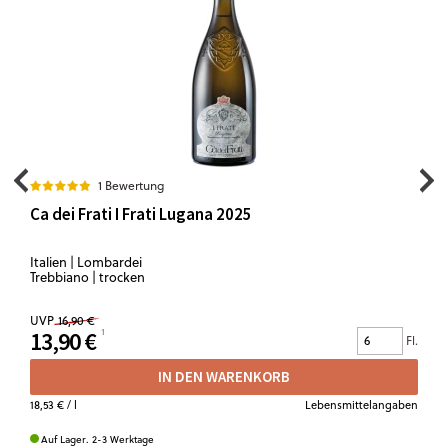
1 Bewertung
Ca dei Frati I Frati Lugana 2025
Italien | Lombardei
Trebbiano | trocken
UVP
16,90 €
13,90 €
Fl.
IN DEN WARENKORB
18,53 €
/ l
Lebensmittelangaben
Auf Lager. 2-3 Werktage