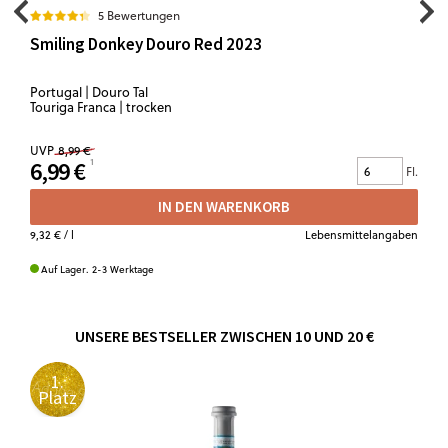
5 Bewertungen
Smiling Donkey Douro Red 2023
Portugal | Douro Tal
Touriga Franca | trocken
UVP
8,99 €
6,99 €
Fl.
IN DEN WARENKORB
9,32 €
/ l
Lebensmittelangaben
Auf Lager. 2-3 Werktage
UNSERE BESTSELLER ZWISCHEN 10 UND 20 €
1.
Platz