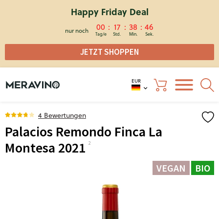
Happy Friday Deal
00
17
38
46
nur noch
JETZT SHOPPEN
EUR
4 Bewertungen
Palacios Remondo Finca La
Montesa 2021
VEGAN
BIO