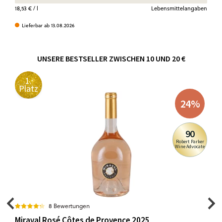
18,53 €
/ l
Lebensmittelangaben
Lieferbar ab 13.08.2026
UNSERE BESTSELLER ZWISCHEN 10 UND 20 €
1.
Platz
24
%
90
Robert Parker
Wine Advocate
8 Bewertungen
Miraval Rosé Côtes de Provence 2025