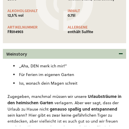
ALKOHOLGEHALT
INHALT
12,5% vol
0.75l
ARTIKELNUMMER
ALLERGENE
FR014903
enthält Sulfite
Weinstory
„Aha, DEN merk ich mir!“
Für Ferien im eigenen Garten
Iss, wonach dein Magen schreit
Urlaubsträume in
Zugegeben, manchmal müssen wir unsere
den heimischen Garten
verlagern. Aber wer sagt, dass der
genauso spaßig und entspannend
Urlaub zu Hause nicht
sein kann? Hier gibt es zwar keine gefährlichen Tiger zu
entdecken, aber vielleicht ist es auch gut so und wir freuen
uns lieber über unsere brav schnurrende Katze. Blas‘ also