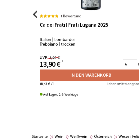
1 Bewertung
Ca dei Frati I Frati Lugana 2025
Italien | Lombardei
Trebbiano | trocken
UVP
16,90 €
13,90 €
IN DEN WARENKORB
18,53 €
/ l
Lebensmittelangab
Auf Lager. 2-3 Werktage
Startseite
Wein
Weißwein
Österreich
Weszeli Feli