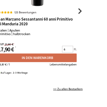
125 Bewertungen
7
an Marzano Sessantanni 60 anni Primitivo
Grande Cu
i Manduria 2020
Crémant d
talien | Apulien
Frankreich |
rimitivo | halbtrocken
Chardonnay 
VP
21,90 €
UVP
14,90 €
17,90 €
12,50 €
Fl.
IN DEN WARENKORB
3,87 €
/ l
Lebensmittelangaben
16,67 €
/ l
Auf Lager. 2-3 Werktage
Auf Lager. 2-
>> Zu allen Bestsellern