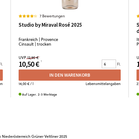
7 Bewertungen
Studio by Miraval Rosé 2025
S
d
Frankreich | Provence
I
Cinsault | trocken
P
UVP
12,90 €
U
10,50 €
Fl.
Fl.
IN DEN WARENKORB
en
14,00 €
/ l
Lebensmittelangaben
2
Auf Lager. 2-3 Werktage
x Niederösterreich Grüner Veltliner 2025