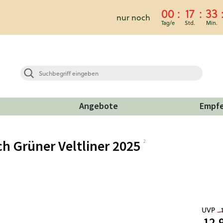
00
17
33
nur noch
Angebote
Empf
ch Grüner Veltliner 2025
UVP
12,