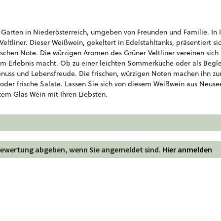
n Garten in Niederösterreich, umgeben von Freunden und Familie. In I
eltliner. Dieser Weißwein, gekeltert in Edelstahltanks, präsentiert si
schen Note. Die würzigen Aromen des Grüner Veltliner vereinen sich
nem Erlebnis macht. Ob zu einer leichten Sommerküche oder als Begle
enuss und Lebensfreude. Die frischen, würzigen Noten machen ihn z
ch oder frische Salate. Lassen Sie sich von diesem Weißwein aus Neus
tem Glas Wein mit Ihren Liebsten.
 Bewertung abgeben, wenn Sie angemeldet sind.
Hier anmelden