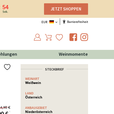
54
JETZT SHOPPEN
Barrierefreiheit
EUR
ehlungen
Weinmomente
STECKBRIEF
WEINART
NÄHRWERTE
Weißwein
Nährwertinformationen: Ø
je 100 ml
LAND
Brennwert
288 Kj (69
Österreich
kcal)
14,90 €
Weitere Informationen!
ANBAUGEBIET
Niederösterreich
90
€
¹