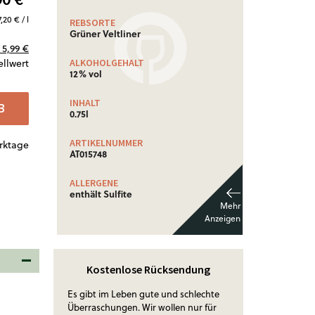
7,20 € / l
REBSORTE
Grüner Veltliner
5,99 €
ellwert
ALKOHOLGEHALT
12% vol
INHALT
B
0.75l
ARTIKELNUMMER
erktage
AT015748
ALLERGENE
enthält Sulfite
Kostenlose Rücksendung
Es gibt im Leben gute und schlechte
Überraschungen. Wir wollen nur für