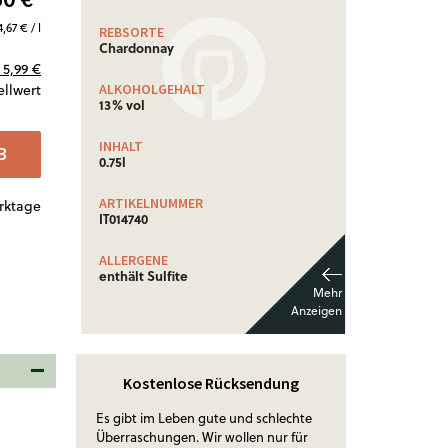
4,67 € / l
REBSORTE
Chardonnay
5,99 €
ellwert
ALKOHOLGEHALT
13% vol
INHALT
B
0.75l
ARTIKELNUMMER
erktage
IT014740
ALLERGENE
enthält Sulfite
Kostenlose Rücksendung
Es gibt im Leben gute und schlechte
Überraschungen. Wir wollen nur für