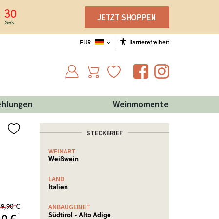
29
JETZT SHOPPEN
Barrierefreiheit
EUR
ehlungen
Weinmomente
STECKBRIEF
WEINART
NÄHRWERTE
Weißwein
Nährwertinformationen: Ø
je 100 ml
LAND
Brennwert
333 Kj (80
Italien
kcal)
19,90 €
Weitere Informationen!
ANBAUGEBIET
Südtirol - Alto Adige
50
€
¹