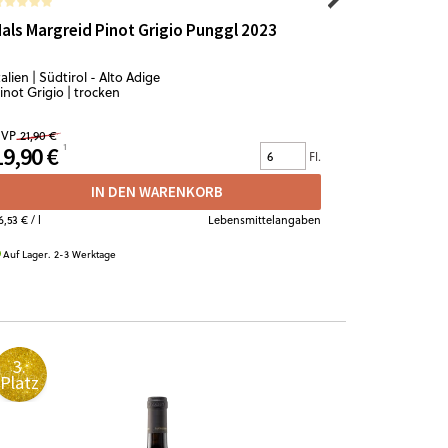
als Margreid Pinot Grigio Punggl 2023
Nals Marg
talien | Südtirol - Alto Adige
Italien | Südt
inot Grigio | trocken
Pinot Bianco
VP
21,90 €
UVP
17,90 €
19,90 €
15,90 €
Fl.
IN DEN WARENKORB
6,53 €
/ l
Lebensmittelangaben
21,20 €
/ l
Auf Lager. 2-3 Werktage
Auf Lager. 2-
3.
4.
Platz
Platz