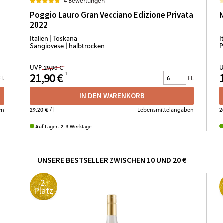
4 Bewertungen
Poggio Lauro Gran Vecciano Edizione Privata
N
2022
Italien | Toskana
I
Sangiovese | halbtrocken
P
UVP
29,90 €
U
21,90 €
Fl.
Fl.
IN DEN WARENKORB
en
29,20 €
/ l
Lebensmittelangaben
2
Auf Lager. 2-3 Werktage
UNSERE BESTSELLER ZWISCHEN 10 UND 20 €
2.
Platz