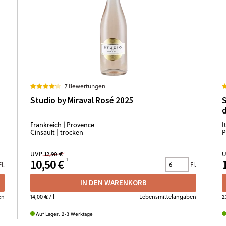
7 Bewertungen
Studio by Miraval Rosé 2025
S
d
Frankreich | Provence
I
Cinsault | trocken
P
UVP
12,90 €
U
10,50 €
Fl.
Fl.
IN DEN WARENKORB
en
14,00 €
/ l
Lebensmittelangaben
2
Auf Lager. 2-3 Werktage