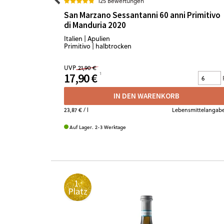
125 Bewertungen
San Marzano Sessantanni 60 anni Primitivo
di Manduria 2020
Italien | Apulien
Primitivo | halbtrocken
UVP
21,90 €
17,90 €
IN DEN WARENKORB
23,87 €
/ l
Lebensmittelangab
Auf Lager. 2-3 Werktage
1.
Platz