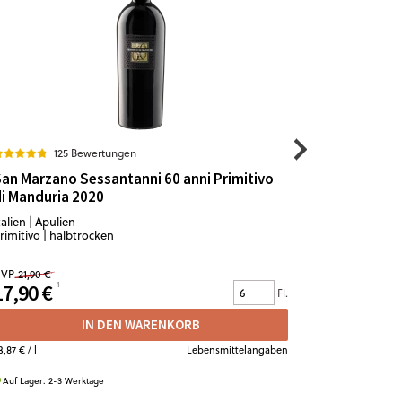
125 Bewertungen
7
an Marzano Sessantanni 60 anni Primitivo
Grande Cu
i Manduria 2020
Crémant d
talien | Apulien
Frankreich |
rimitivo | halbtrocken
Chardonnay 
VP
21,90 €
UVP
14,90 €
17,90 €
12,50 €
Fl.
IN DEN WARENKORB
3,87 €
/ l
Lebensmittelangaben
16,67 €
/ l
Auf Lager. 2-3 Werktage
Auf Lager. 2-