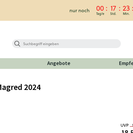
00
17
23
nur noch
Angebote
Empf
Magred 2024
UVP
18,