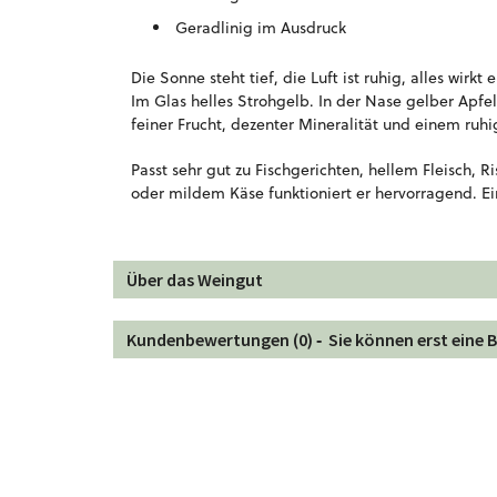
Geradlinig im Ausdruck
Die Sonne steht tief, die Luft ist ruhig, alles wi
Im Glas helles Strohgelb. In der Nase gelber Apfe
feiner Frucht, dezenter Mineralität und einem ruhi
Passt sehr gut zu Fischgerichten, hellem Fleisch, 
oder mildem Käse funktioniert er hervorragend. Ei
Über das Weingut
Kundenbewertungen (0) ‐
Sie können erst eine