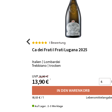
1 Bewertung
Ca dei Frati I Frati Lugana 2025
Italien | Lombardei
Trebbiano | trocken
UVP
16,90 €
13,90 €
IN DEN WARENKORB
18,53 €
/ l
Lebensmittelangab
Auf Lager. 2-3 Werktage