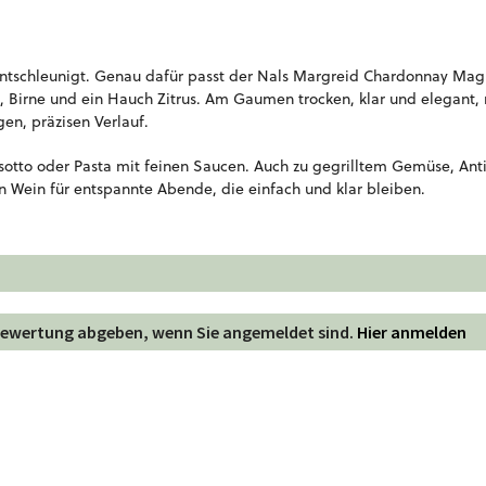
rkt entschleunigt. Genau dafür passt der Nals Margreid Chardonnay Mag
l, Birne und ein Hauch Zitrus. Am Gaumen trocken, klar und elegant,
gen, präzisen Verlauf.
Risotto oder Pasta mit feinen Saucen. Auch zu gegrilltem Gemüse, Ant
n Wein für entspannte Abende, die einfach und klar bleiben.
 Bewertung abgeben, wenn Sie angemeldet sind.
Hier anmelden