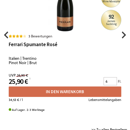
Wine Advocate
92
James
Suckling
3 Bewertungen
Ferrari Spumante Rosé
Italien | Trentino
Pinot Noir | Brut
UVP
26,90 €
25,90 €
Fl.
IN DEN WARENKORB
34,53 €
/ l
Lebensmittelangaben
Auf Lager. 2-3 Werktage
>> Zu allen Bestsellern