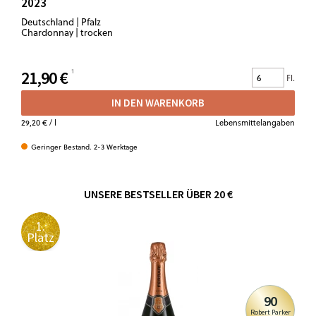
2023
Deutschland | Pfalz
Chardonnay | trocken
21,90 €
Fl.
IN DEN WARENKORB
29,20 €
/ l
Lebensmittelangaben
Geringer Bestand. 2-3 Werktage
UNSERE BESTSELLER ÜBER 20 €
1.
Platz
90
Robert Parker