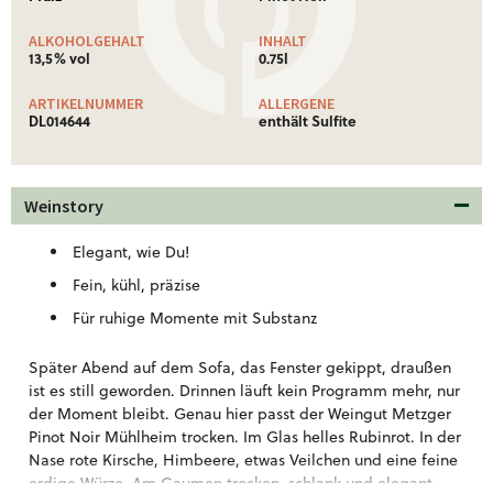
ALKOHOLGEHALT
INHALT
13,5% vol
0.75l
ARTIKELNUMMER
ALLERGENE
DL014644
enthält Sulfite
Weinstory
Elegant, wie Du!
Fein, kühl, präzise
Für ruhige Momente mit Substanz
Später Abend auf dem Sofa, das Fenster gekippt, draußen
ist es still geworden. Drinnen läuft kein Programm mehr, nur
der Moment bleibt. Genau hier passt der Weingut Metzger
Pinot Noir Mühlheim trocken. Im Glas helles Rubinrot. In der
Nase rote Kirsche, Himbeere, etwas Veilchen und eine feine
erdige Würze. Am Gaumen trocken, schlank und elegant,