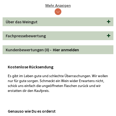
mit klarer Frucht, feiner Struktur und einem ruhigen,
Mehr Anzeigen
präzisen Verlauf.
Passt sehr gut zu gebratenem Geflügel, Pilzgerichten, Lachs
Über das Weingut
oder leichten Ofengerichten. Auch zu einem stillen
Abendessen ohne große Ablenkung funktioniert er
hervorragend. Ein Pinot für Momente, die leise bleiben,
Fachpressebewertung
aber lange nachwirken.
Kundenbewertungen (0) ‐
Hier anmelden
Kostenlose Rücksendung
Es gibt im Leben gute und schlechte Überraschungen. Wir wollen
nur für gute sorgen. Schmeckt ein Wein wider Erwartens nicht,
schick uns einfach die ungeöffneten Flaschen zurück und wir
erstatten dir den Kaufpreis.
Genauso wie Du es orderst