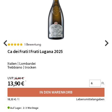
1 Bewertung
Ca dei Frati I Frati Lugana 2025
Italien | Lombardei
Trebbiano | trocken
UVP
16,90 €
13,90 €
Fl.
IN DEN WARENKORB
18,53 €
/ l
Lebensmittelangaben
Auf Lager. 2-3 Werktage