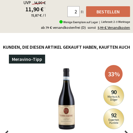
UVP
14,90 €
11,90
€
¹
BESTELLEN
Fl
15,87 € / l
Lieferzeit: 2-3 Werktage
Wenige Exemplare auf Lager |
ab 79 € versandkostenfrei (D)
sonst
5,99 €
Versandkosten
KUNDEN, DIE DIESEN ARTIKEL GEKAUFT HABEN, KAUFTEN AUCH
Meravino-Tipp
33
%
90
Markus A.
Dilger
92
Experten
Punkte