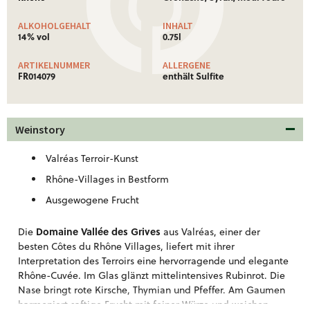
ALKOHOLGEHALT
INHALT
14% vol
0.75l
ARTIKELNUMMER
ALLERGENE
FR014079
enthält Sulfite
Weinstory
Valréas Terroir-Kunst
Rhône-Villages in Bestform
Ausgewogene Frucht
Domaine Vallée des Grives
Die
aus Valréas, einer der
besten Côtes du Rhône Villages, liefert mit ihrer
Interpretation des Terroirs eine hervorragende und elegante
Rhône-Cuvée. Im Glas glänzt mittelintensives Rubinrot. Die
Nase bringt rote Kirsche, Thymian und Pfeffer. Am Gaumen
harmoniert saftige Frucht mit feiner Würze und weichen