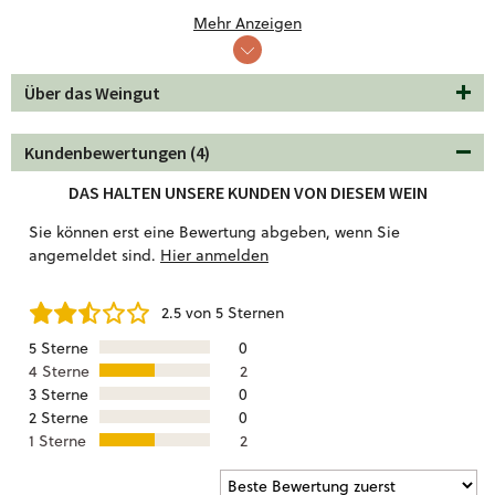
Tanninen. Genieße ihn zu Entenbrust, Pilzrisotto oder
Mehr Anzeigen
mediterranen Schmorgerichten. Ein Valréas mit Präzision.
Über das Weingut
Kundenbewertungen (4)
DAS HALTEN UNSERE KUNDEN VON DIESEM WEIN
Sie können erst eine Bewertung abgeben, wenn Sie
angemeldet sind.
Hier anmelden
2.5 von 5 Sternen
5 Sterne
0
4 Sterne
2
3 Sterne
0
2 Sterne
0
1 Sterne
2