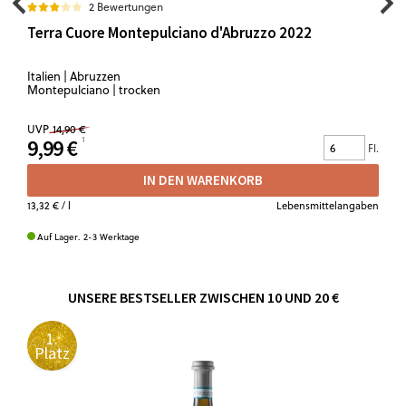
2 Bewertungen
Terra Cuore Montepulciano d'Abruzzo 2022
Italien | Abruzzen
Montepulciano | trocken
UVP
14,90 €
9,99 €
Fl.
IN DEN WARENKORB
13,32 €
/ l
Lebensmittelangaben
Auf Lager. 2-3 Werktage
UNSERE BESTSELLER ZWISCHEN 10 UND 20 €
1.
Platz