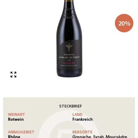
20
%
STECKBRIEF
WEINART
LAND
Rotwein
Frankreich
ANBAUGEBIET
REBSORTE
Rhône
Grenache, Syrah, Mourvèdre