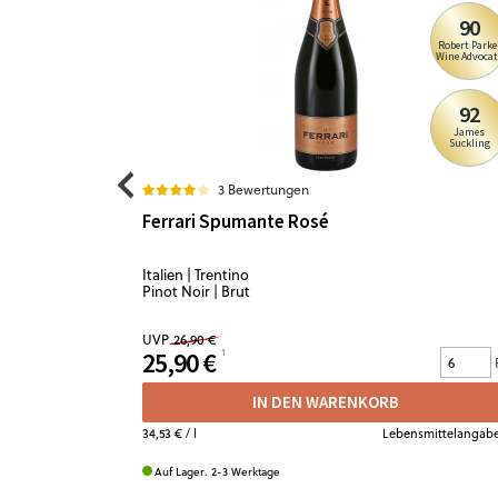
90
Robert Parke
Wine Advocat
92
James
Suckling
3 Bewertungen
Ferrari Spumante Rosé
Italien | Trentino
Pinot Noir | Brut
UVP
26,90 €
25,90 €
IN DEN WARENKORB
34,53 €
/ l
Lebensmittelangab
Auf Lager. 2-3 Werktage