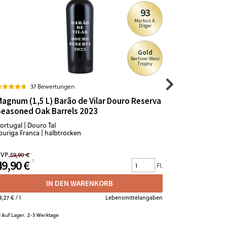
93
Markus A.
Dilger
Gold
Berliner Wein
Trophy
37 Bewertungen
1
agnum (1,5 L) Barão de Vilar Douro Reserva
Ferrari S
Seasoned Oak Barrels 2023
ortugal | Douro Tal
Italien | Tren
ouriga Franca | halbtrocken
Chardonnay 
VP
59,90 €
UVP
23,90 €
49,90 €
22,50 €
Fl.
IN DEN WARENKORB
3,27 €
/ l
Lebensmittelangaben
30,00 €
/ l
Auf Lager. 2-3 Werktage
Auf Lager. 2-