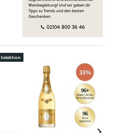
Weinbegleitung! Und wir geben dir
Tipps zu Trends und den besten
Geschenken.
02104 800 36 46
Selektion
33
%
96+
Robert Parker
Wine Advocate
96
Wine
Spectator
BIO