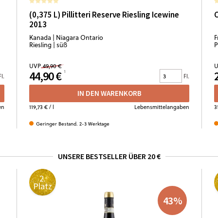
(0,375 L) Pillitteri Reserve Riesling Icewine
C
2013
Kanada | Niagara Ontario
F
Riesling | süß
P
UVP
49,90 €
U
44,90 €
Fl.
Fl.
IN DEN WARENKORB
en
119,73 €
/ l
Lebensmittelangaben
3
Geringer Bestand. 2-3 Werktage
UNSERE BESTSELLER ÜBER 20 €
2.
Platz
43
%