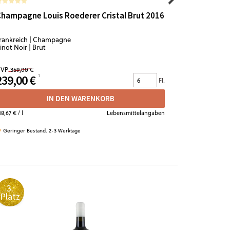
2
hampagne Louis Roederer Cristal Brut 2016
Raymond U
Les Apotr
rankreich | Champagne
Frankreich |
inot Noir | Brut
Grenache | t
VP
359,00 €
239,00 €
89,90 €
Fl.
IN DEN WARENKORB
18,67 €
/ l
Lebensmittelangaben
119,87 €
/ l
Geringer Bestand. 2-3 Werktage
Geringer Bes
3.
4.
Platz
Platz