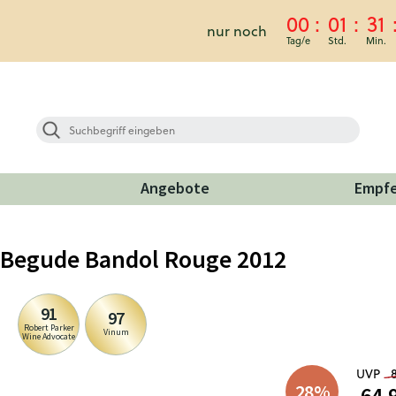
00
01
31
nur noch
Angebote
Empf
 Begude Bandol Rouge 2012
91
97
Robert Parker
Vinum
Wine Advocate
UVP
28
%
64,