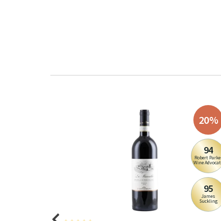
20
%
94
Robert Parke
Wine Advocat
95
James
Suckling