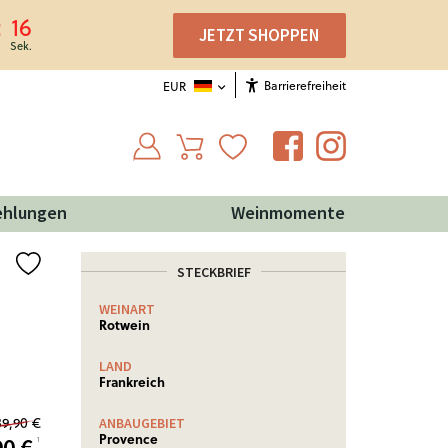
15
JETZT SHOPPEN
Barrierefreiheit
EUR
ehlungen
Weinmomente
STECKBRIEF
WEINART
Rotwein
LAND
Frankreich
89,90 €
ANBAUGEBIET
Provence
90
€
¹