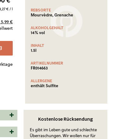
3,27 € / l
REBSORTE
Mourvèdre, Grenache
5,99 €
ALKOHOLGEHALT
ellwert
14% vol
INHALT
B
1.5l
ARTIKELNUMMER
erktage
FR014663
ALLERGENE
enthält Sulfite
Kostenlose Rücksendung
Es gibt im Leben gute und schlechte
Überraschungen. Wir wollen nur für