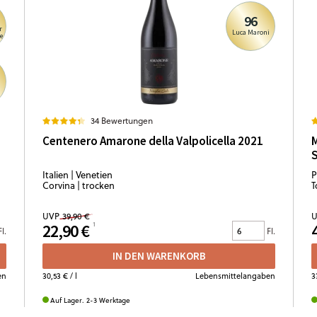
96
r
Luca Maroni
e
34 Bewertungen
Centenero Amarone della Valpolicella 2021
M
Italien | Venetien
P
Corvina | trocken
T
UVP
39,90 €
U
22,90 €
Fl.
Fl.
IN DEN WARENKORB
en
30,53 €
/ l
Lebensmittelangaben
3
Auf Lager. 2-3 Werktage