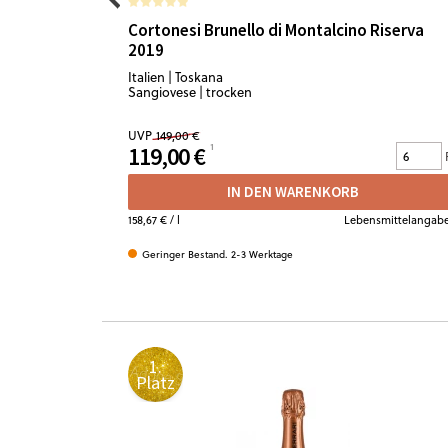
Cortonesi Brunello di Montalcino Riserva
2019
Italien | Toskana
Sangiovese | trocken
UVP
149,00 €
119,00 €
IN DEN WARENKORB
158,67 €
/ l
Lebensmittelangab
Geringer Bestand. 2-3 Werktage
1.
Platz