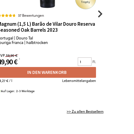
Trophy
37 Bewertungen
1
agnum (1,5 L) Barão de Vilar Douro Reserva
Ferrari S
Seasoned Oak Barrels 2023
ortugal | Douro Tal
Italien | Tren
ouriga Franca | halbtrocken
Chardonnay 
VP
59,90 €
UVP
23,90 €
49,90 €
22,50 €
Fl.
IN DEN WARENKORB
3,27 €
/ l
Lebensmittelangaben
30,00 €
/ l
Auf Lager. 2-3 Werktage
Auf Lager. 2-
>> Zu allen Bestsellern