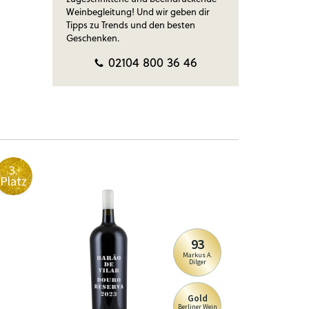
Weinbegleitung! Und wir geben dir
Tipps zu Trends und den besten
Geschenken.
02104 800 36 46
3.
4.
Platz
Platz
93
Markus A.
Dilger
Gold
Berliner Wein