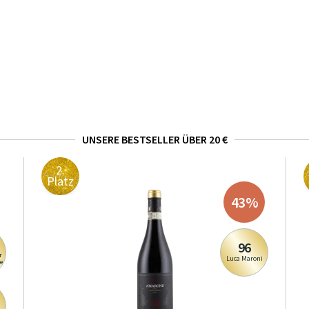
UNSERE BESTSELLER ÜBER 20 €
2.
Platz
43
%
96
r
Luca Maroni
e