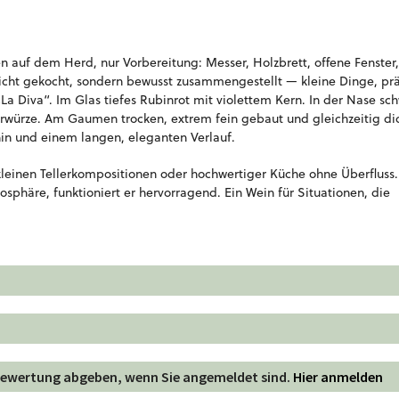
n auf dem Herd, nur Vorbereitung: Messer, Holzbrett, offene Fenster,
d nicht gekocht, sondern bewusst zusammengestellt — kleine Dinge, prä
La Diva“. Im Glas tiefes Rubinrot mit violettem Kern. In der Nase sc
terwürze. Am Gaumen trocken, extrem fein gebaut und gleichzeitig di
nin und einem langen, eleganten Verlauf.
, kleinen Tellerkompositionen oder hochwertiger Küche ohne Überfluss
sphäre, funktioniert er hervorragend. Ein Wein für Situationen, die
 Bewertung abgeben, wenn Sie angemeldet sind.
Hier anmelden