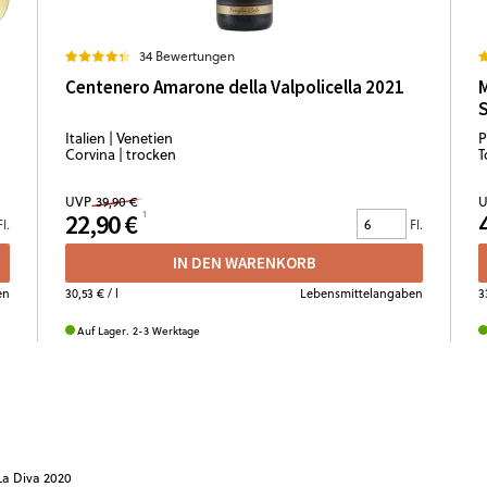
34 Bewertungen
Centenero Amarone della Valpolicella 2021
M
Italien | Venetien
P
Corvina | trocken
T
UVP
39,90 €
U
22,90 €
Fl.
Fl.
IN DEN WARENKORB
en
30,53 €
/ l
Lebensmittelangaben
3
Auf Lager. 2-3 Werktage
La Diva 2020