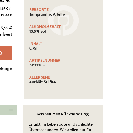
,67 € / l
REBSORTE
Tempranillo, Albillo
549,00 €
ALKOHOLGEHALT
5,99 €
13,5% vol
ellwert
INHALT
0.75l
B
ARTIKELNUMMER
SP32203
erktage
ALLERGENE
enthält Sulfite
Kostenlose Rücksendung
Es gibt im Leben gute und schlechte
Überraschungen. Wir wollen nur für