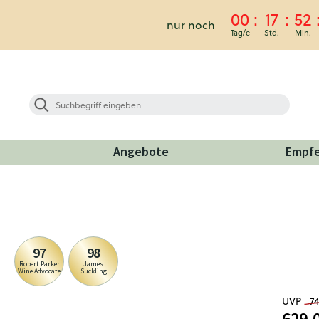
00
17
52
nur noch
Angebote
Empf
97
98
Robert Parker
James
Wine Advocate
Suckling
UVP
7
629,