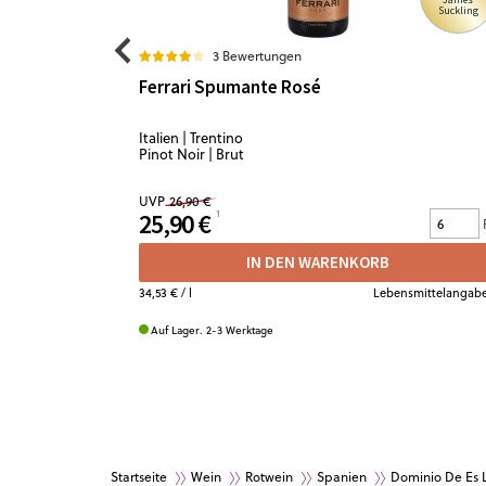
Suckling
3 Bewertungen
Ferrari Spumante Rosé
Italien | Trentino
Pinot Noir | Brut
UVP
26,90 €
25,90 €
IN DEN WARENKORB
34,53 €
/ l
Lebensmittelangab
Auf Lager. 2-3 Werktage
Startseite
Wein
Rotwein
Spanien
Dominio De Es 