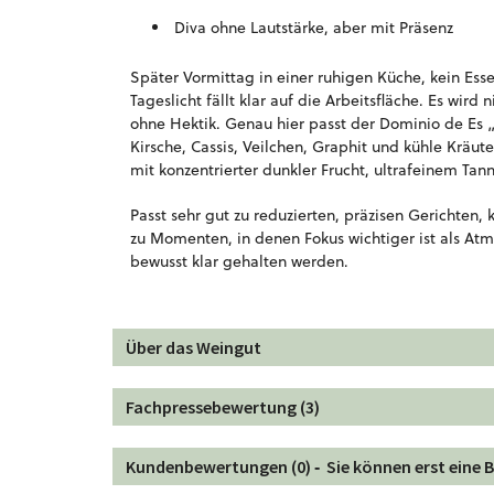
Diva ohne Lautstärke, aber mit Präsenz
Später Vormittag in einer ruhigen Küche, kein Esse
Tageslicht fällt klar auf die Arbeitsfläche. Es wir
ohne Hektik. Genau hier passt der Dominio de Es „
Kirsche, Cassis, Veilchen, Graphit und kühle Kräu
mit konzentrierter dunkler Frucht, ultrafeinem Tan
Passt sehr gut zu reduzierten, präzisen Gerichten
zu Momenten, in denen Fokus wichtiger ist als Atmo
bewusst klar gehalten werden.
Über das Weingut
Fachpressebewertung (3)
Kundenbewertungen (0) ‐
Sie können erst eine