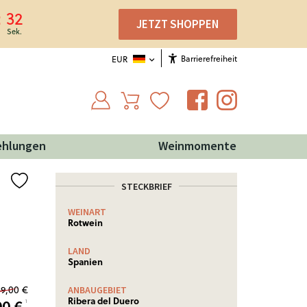
32
JETZT SHOPPEN
Barrierefreiheit
EUR
ehlungen
Weinmomente
STECKBRIEF
WEINART
Rotwein
LAND
Spanien
49,00 €
ANBAUGEBIET
Ribera del Duero
00
€
¹