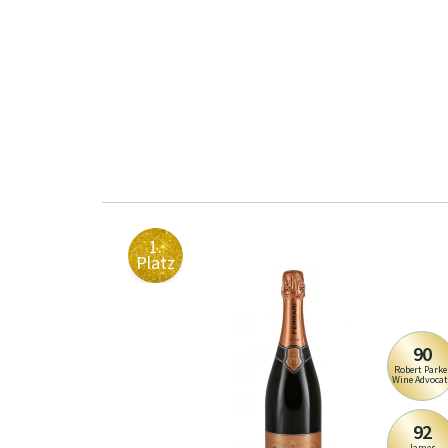
1.
Platz
90
Robert Parke
Wine Advocat
92
James