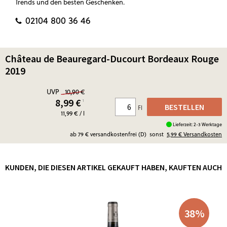
Trends und den besten Geschenken.
02104 800 36 46
Château de Beauregard-Ducourt Bordeaux Rouge
2019
UVP
10,90 €
8,99
€
¹
BESTELLEN
Fl
11,99 € / l
Lieferzeit: 2-3 Werktage
ab 79 € versandkostenfrei (D)
sonst
5,99 €
Versandkosten
KUNDEN, DIE DIESEN ARTIKEL GEKAUFT HABEN, KAUFTEN AUCH
38
%