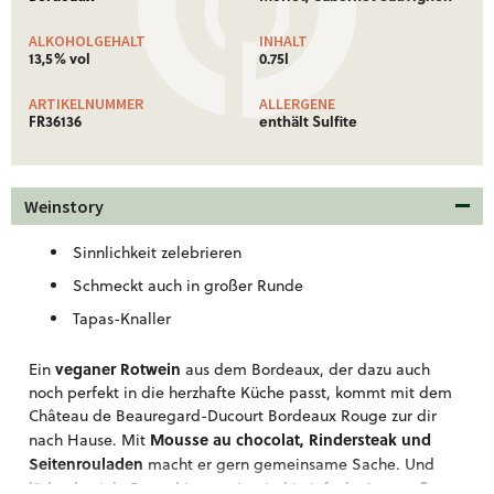
ALKOHOLGEHALT
INHALT
13,5% vol
0.75l
ARTIKELNUMMER
ALLERGENE
FR36136
enthält Sulfite
Weinstory
Sinnlichkeit zelebrieren
Schmeckt auch in großer Runde
Tapas-Knaller
veganer Rotwein
Ein
aus dem Bordeaux, der dazu auch
noch perfekt in die herzhafte Küche passt, kommt mit dem
Château de Beauregard-Ducourt Bordeaux Rouge zur dir
Mousse au chocolat, Rindersteak und
nach Hause. Mit
Seitenrouladen
macht er gern gemeinsame Sache. Und
große
lädst du viele Freund:innen ein, tisch‘ einfach eine