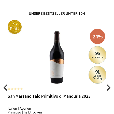
UNSERE BESTSELLER UNTER 10 €
1.
Platz
24
%
95
Luca Maroni
91
James
Suckling
San Marzano Talo Primitivo di Manduria 2023
Italien | Apulien
Primitivo | halbtrocken