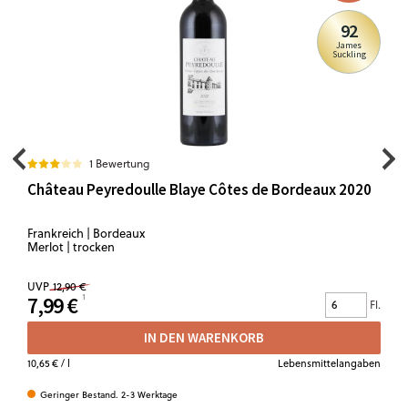
92
James
Suckling
1 Bewertung
Château Peyredoulle Blaye Côtes de Bordeaux 2020
Frankreich | Bordeaux
Merlot | trocken
UVP
12,90 €
7,99 €
Fl.
IN DEN WARENKORB
10,65 €
/ l
Lebensmittelangaben
Geringer Bestand. 2-3 Werktage