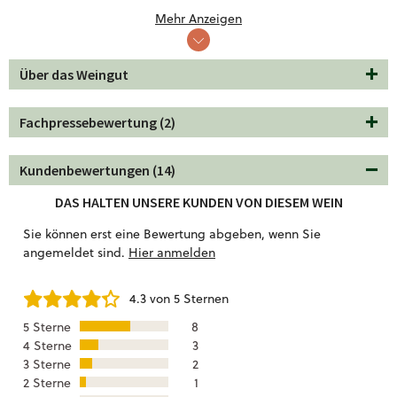
Tapas-Auswahl
auf. Der Rotwein übernimmt den Rest
Mehr Anzeigen
macht den Abend unvergesslich
und
.
Waldfrucht, Lakritz und Vanille
trockenen
schmeckst du im
Über das Weingut
Bordeaux Rouge
raus. Kein Wunder, dass er auch als
Solowein auf dem Sofa oder in der Badewanne begeistert.
Fachpressebewertung (2)
Kundenbewertungen (14)
DAS HALTEN UNSERE KUNDEN VON DIESEM WEIN
Sie können erst eine Bewertung abgeben, wenn Sie
angemeldet sind.
Hier anmelden
4.3 von 5 Sternen
5 Sterne
8
4 Sterne
3
3 Sterne
2
2 Sterne
1