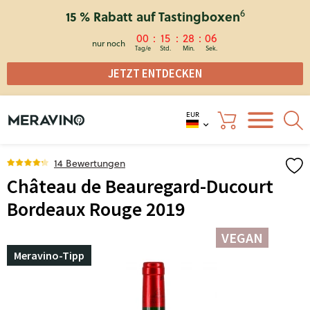
6
15 % Rabatt auf Tastingboxen
00
15
28
06
nur noch
JETZT ENTDECKEN
EUR
14 Bewertungen
Château de Beauregard-Ducourt
Bordeaux Rouge 2019
VEGAN
Meravino-Tipp