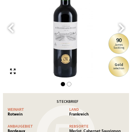
90
James
Suckling
Gold
selection
STECKBRIEF
WEINART
LAND
Rotwein
Frankreich
ANBAUGEBIET
REBSORTE
Bordeaux
Merlot, Cabernet Sauvignon