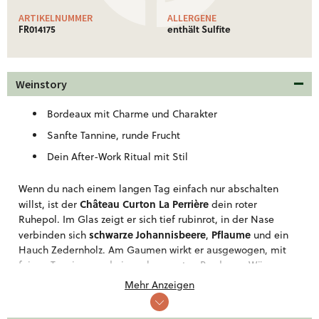
ARTIKELNUMMER
ALLERGENE
FR014175
enthält Sulfite
Weinstory
Bordeaux mit Charme und Charakter
Sanfte Tannine, runde Frucht
Dein After-Work Ritual mit Stil
Wenn du nach einem langen Tag einfach nur abschalten
Château Curton La Perrière
willst, ist der
dein roter
Ruhepol. Im Glas zeigt er sich tief rubinrot, in der Nase
schwarze Johannisbeere
Pflaume
verbinden sich
,
und ein
Hauch Zedernholz. Am Gaumen wirkt er ausgewogen, mit
feinen Tanninen und einer charmanten Bordeaux-Würze.
Mehr Anzeigen
Merlot
Cabernet Sauvignon
Die Cuvée aus
und
wachsen
12km weiter südlich der berühmten App
Saint-Émilion
ellation
.