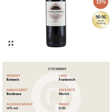
33
%
90-91
James
Suckling
STECKBRIEF
WEINART
LAND
Rotwein
Frankreich
ANBAUGEBIET
REBSORTE
Bordeaux
Merlot
ALKOHOLGEHALT
INHALT
14% vol
0.75l