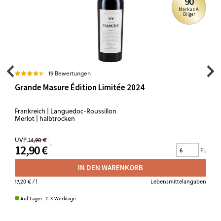
90
Markus A.
Dilger
19 Bewertungen
Grande Masure Édition Limitée 2024
Frankreich | Languedoc-Roussillon
Merlot | halbtrocken
UVP
14,90 €
12,90 €
Fl.
IN DEN WARENKORB
17,20 €
/ l
Lebensmittelangaben
Auf Lager. 2-3 Werktage