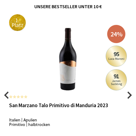
UNSERE BESTSELLER UNTER 10 €
1.
Platz
24
%
95
Luca Maroni
91
James
Suckling
San Marzano Talo Primitivo di Manduria 2023
Italien | Apulien
Primitivo | halbtrocken