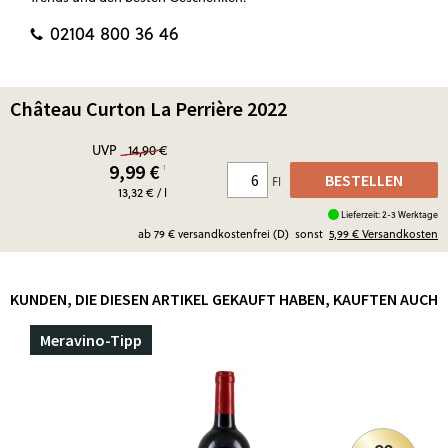
02104 800 36 46
Château Curton La Perrière 2022
UVP
14,90 €
9,99
€
¹
BESTELLEN
Fl
13,32 € / l
Lieferzeit: 2-3 Werktage
ab 79 € versandkostenfrei (D)
sonst
5,99 €
Versandkosten
KUNDEN, DIE DIESEN ARTIKEL GEKAUFT HABEN, KAUFTEN AUCH
Meravino-Tipp