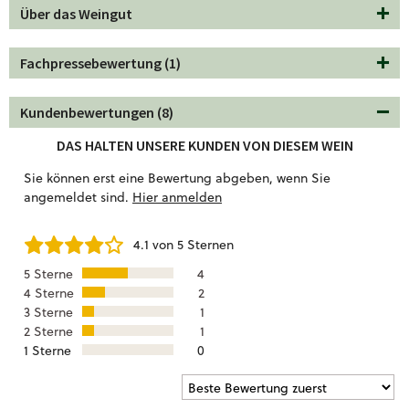
Der Ausbau im Holz rundet sie ab, ohne schwer zu wirken.
Über das Weingut
Ideal zu Rinderschmorbraten, vegetarischem Pilz-Risotto
Lieblingswein
oder veganem Linsenragout. Ein
für alle, die
Fachpressebewertung (1)
Bordeaux modern erleben wollen – elegant, ehrlich,
alltagstauglich.
Kundenbewertungen (8)
DAS HALTEN UNSERE KUNDEN VON DIESEM WEIN
Sie können erst eine Bewertung abgeben, wenn Sie
angemeldet sind.
Hier anmelden
4.1 von 5 Sternen
5 Sterne
4
4 Sterne
2
3 Sterne
1
2 Sterne
1
1 Sterne
0