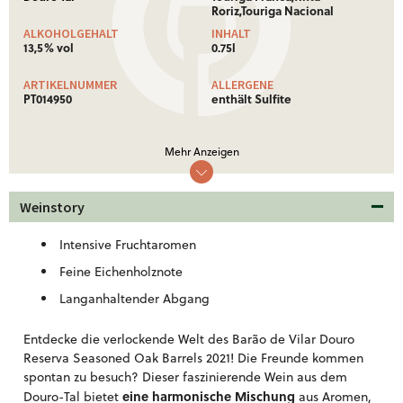
Roriz,Touriga Nacional
ALKOHOLGEHALT
INHALT
13,5% vol
0.75l
ARTIKELNUMMER
ALLERGENE
PT014950
enthält Sulfite
NÄHRWERTE
Mehr Anzeigen
Nährwertinformationen: Ø je 100 ml
Brennwert
340 Kj (81 kcal)
Weinstory
Weitere Informationen!
Intensive Fruchtaromen
Feine Eichenholznote
Langanhaltender Abgang
Entdecke die verlockende Welt des Barão de Vilar Douro
Reserva Seasoned Oak Barrels 2021! Die Freunde kommen
spontan zu besuch? Dieser faszinierende Wein aus dem
eine harmonische Mischung
Douro-Tal bietet
aus Aromen,