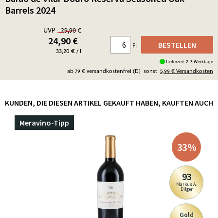
Barrels 2024
UVP
29,90 €
24,90
€
¹
BESTELLEN
Fl
33,20 € / l
Lieferzeit: 2-3 Werktage
ab 79 € versandkostenfrei (D)
sonst
5,99 €
Versandkosten
KUNDEN, DIE DIESEN ARTIKEL GEKAUFT HABEN, KAUFTEN AUCH
Meravino-Tipp
33
%
93
Markus A.
Dilger
Gold