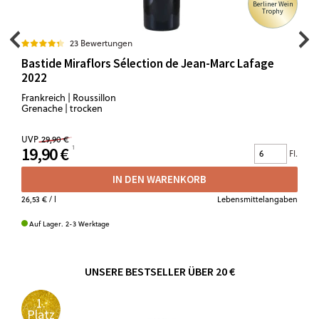
Berliner Wein
Trophy
23 Bewertungen
Bastide Miraflors Sélection de Jean-Marc Lafage
2022
Frankreich | Roussillon
Grenache | trocken
UVP
29,90 €
19,90 €
Fl.
IN DEN WARENKORB
26,53 €
/ l
Lebensmittelangaben
Auf Lager. 2-3 Werktage
UNSERE BESTSELLER ÜBER 20 €
1.
Platz