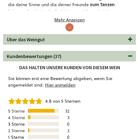
zum Tanzen
die deine Sinne und die deiner Freunde
bringen
. Entdecke die Perfektion und Komplexität eines
Portweinfässern
Douro-Weins, der in
gereift ist.
Mehr Anzeigen
reifen Früchten, einem Hauch von
Mit einem Bouquet von
Gewürzen
und einem seidigen Mundgefühl ist er der
Über das Weingut
perfekte Begleiter für jede Gelegenheit. Egal ob du ihn zu
einem gemütlichen Abend mit Freunden oder zu einem
Kundenbewertungen (37)
besonderen Anlass genießt, dieser Wein wird dich mit
seinem unverwechselbaren Charakter begeistern. Genieße
DAS HALTEN UNSERE KUNDEN VON DIESEM WEIN
gegrilltem Fleisch, Pasta mit reichhaltiger
diesen Wein zu
Sauce oder kräftigem Käse.
Sie können erst eine Bewertung abgeben, wenn Sie
angemeldet sind.
Hier anmelden
4.8 von 5 Sternen
5 Sterne
32
4 Sterne
3
3 Sterne
0
2 Sterne
2
1 Sterne
0