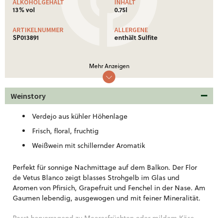
ALKOHOLGEHALT
INHALT
13% vol
0.75l
ARTIKELNUMMER
ALLERGENE
SP013891
enthält Sulfite
NÄHRWERTE
Mehr Anzeigen
Nährwertinformationen: Ø je 100 ml
Brennwert
311 Kj (74 kcal)
Weinstory
Weitere Informationen!
Verdejo aus kühler Höhenlage
Frisch, floral, fruchtig
Weißwein mit schillernder Aromatik
Perfekt für sonnige Nachmittage auf dem Balkon. Der Flor
de Vetus Blanco zeigt blasses Strohgelb im Glas und
Aromen von Pfirsich, Grapefruit und Fenchel in der Nase. Am
Gaumen lebendig, ausgewogen und mit feiner Mineralität.