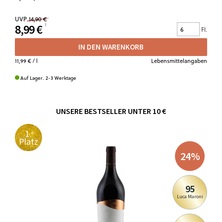
UVP
14,90 €
8,99 €
Fl.
IN DEN WARENKORB
11,99 €
/ l
Lebensmittelangaben
Auf Lager. 2-3 Werktage
UNSERE BESTSELLER UNTER 10 €
1.
Platz
24
%
95
Luca Maroni