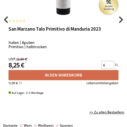
91
James
Suckling
San Marzano Talo Primitivo di Manduria 2023
Italien | Apulien
Primitivo | halbtrocken
UVP
10,90 €
8,25 €
Fl.
IN DEN WARENKORB
11,00 €
/ l
Lebensmittelangaben
Auf Lager. 2-3 Werktage
>> Zu allen Bestsellern
Startseite
Wein
Weißwein
Spanien