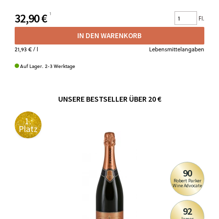
32,90 €
Fl.
IN DEN WARENKORB
21,93 €
/ l
Lebensmittelangaben
Auf Lager. 2-3 Werktage
UNSERE BESTSELLER ÜBER 20 €
1.
Platz
90
Robert Parker
Wine Advocate
92
James