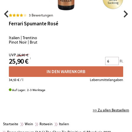
Suckling
3 Bewertungen
Ferrari Spumante Rosé
Italien | Trentino
Pinot Noir | Brut
UVP
26,90 €
25,90 €
Fl.
IN DEN WARENKORB
34,53 €
/ l
Lebensmittelangaben
Auf Lager. 2-3 Werktage
>> Zu allen Bestsellern
Startseite
Wein
Rotwein
Italien