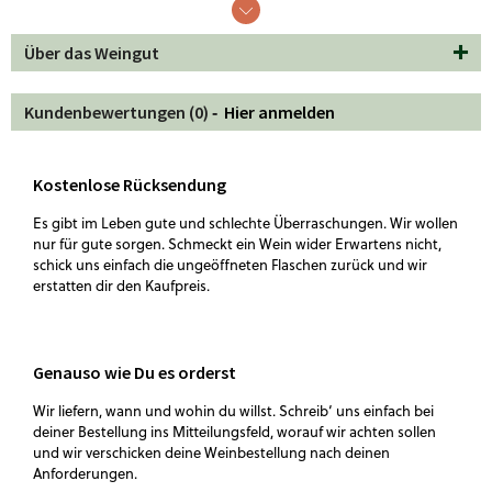
Am Gaumen zeigt er sich kraftvoll, samtig und harmonisch,
Über das Weingut
mit weichen, üppigen Tanninen, die die dichten Frucht- und
Schokoladennoten elegant tragen. Der lange, volle Abgang
macht ihn zum perfekten Begleiter für festliche Runden,
Kundenbewertungen (0) ‐
Hier anmelden
dunkle Schokoladendesserts oder geschmorte
Fleischgerichte – ideal für Momente, in denen man die
üppige Fruchtigkeit, Wärme und samtige Eleganz eines
Kostenlose Rücksendung
Primitivo di Manduria bewusst mit Freunden teilen möchte.
Es gibt im Leben gute und schlechte Überraschungen. Wir wollen
Die Doppelmagnum lädt besonders dazu ein, das Erlebnis
nur für gute sorgen. Schmeckt ein Wein wider Erwartens nicht,
gemeinsam zu zelebrieren.
schick uns einfach die ungeöffneten Flaschen zurück und wir
erstatten dir den Kaufpreis.
Genauso wie Du es orderst
Wir liefern, wann und wohin du willst. Schreib‘ uns einfach bei
deiner Bestellung ins Mitteilungsfeld, worauf wir achten sollen
und wir verschicken deine Weinbestellung nach deinen
Anforderungen.