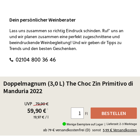
Dein persönlicher Weinberater
Lass uns zusammen so richtig Eindruck schinden. Ruf‘ uns an
und wir planen zusammen eine perfekt zugeschnittene und
beeindruckende Weinbegleitung! Und wir geben dir Tipps zu
Trends und den besten Geschenken.
02104 800 36 46
Doppelmagnum (3,0 L) The Choc Zin Primitivo di
Manduria 2022
UVP
79,90 €
59,90
€
¹
BESTELLEN
Fl
19,97 € / l
Lieferzeit: 2-3 Werktage
Wenige Exemplare auf Lager |
ab 79 € versandkostenfrei (D)
sonst
5,99 €
Versandkosten