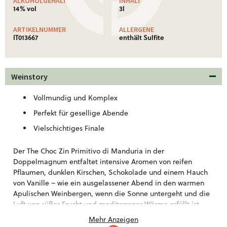
ALKOHOLGEHALT
INHALT
14% vol
3l
ARTIKELNUMMER
ALLERGENE
IT013667
enthält Sulfite
Weinstory
Vollmundig und Komplex
Perfekt für gesellige Abende
Vielschichtiges Finale
Der The Choc Zin Primitivo di Manduria in der
Doppelmagnum entfaltet intensive Aromen von reifen
Pflaumen, dunklen Kirschen, Schokolade und einem Hauch
von Vanille – wie ein ausgelassener Abend in den warmen
Apulischen Weinbergen, wenn die Sonne untergeht und die
Luft von süßer Frucht und mediterraner Wärme erfüllt ist.
Schon der Duft vermittelt opulente Fülle, Geselligkeit und
Mehr Anzeigen
Genussfreude.