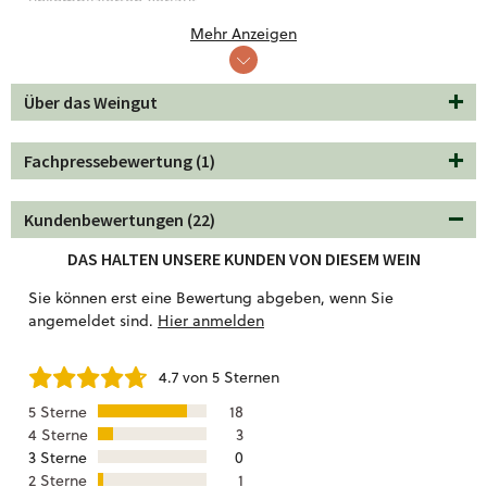
unkomplizierten Verlauf.
Mehr Anzeigen
Passt sehr gut zu Pasta mit Tomatensauce, Pizza, gegrilltem
Gemüse oder einfachen Fleischgerichten. Auch zu Antipasti
oder einer entspannten Runde mit Freunden funktioniert er
Über das Weingut
hervorragend. Ein Wein für Abende, die ohne viel Planung
einfach gut laufen.
Fachpressebewertung (1)
Kundenbewertungen (22)
DAS HALTEN UNSERE KUNDEN VON DIESEM WEIN
Sie können erst eine Bewertung abgeben, wenn Sie
angemeldet sind.
Hier anmelden
4.7 von 5 Sternen
5 Sterne
18
4 Sterne
3
3 Sterne
0
2 Sterne
1