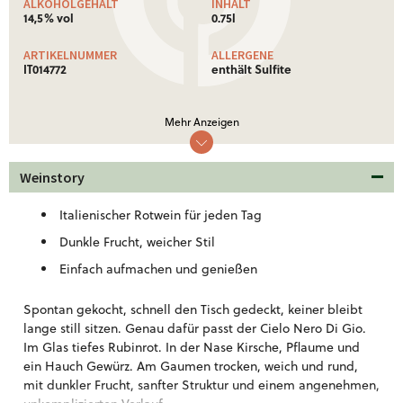
ALKOHOLGEHALT
INHALT
14,5% vol
0.75l
ARTIKELNUMMER
ALLERGENE
IT014772
enthält Sulfite
NÄHRWERTE
Mehr Anzeigen
Nährwertinformationen: Ø je 100 ml
Brennwert
343 Kj (82 kcal)
Weinstory
Weitere Informationen!
Italienischer Rotwein für jeden Tag
Dunkle Frucht, weicher Stil
Einfach aufmachen und genießen
Spontan gekocht, schnell den Tisch gedeckt, keiner bleibt
lange still sitzen. Genau dafür passt der Cielo Nero Di Gio.
Im Glas tiefes Rubinrot. In der Nase Kirsche, Pflaume und
ein Hauch Gewürz. Am Gaumen trocken, weich und rund,
mit dunkler Frucht, sanfter Struktur und einem angenehmen,