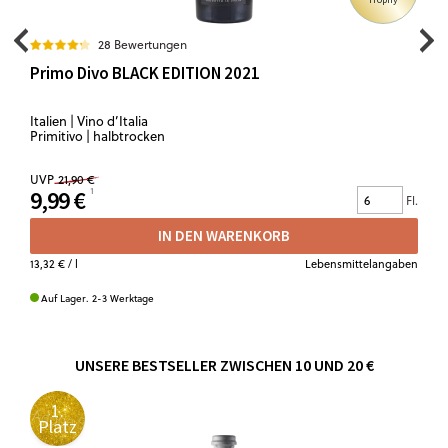
28 Bewertungen
Primo Divo BLACK EDITION 2021
Italien | Vino d’Italia
Primitivo | halbtrocken
UVP
21,90 €
9,99 €
Fl.
IN DEN WARENKORB
13,32 €
/ l
Lebensmittelangaben
Auf Lager. 2-3 Werktage
UNSERE BESTSELLER ZWISCHEN 10 UND 20 €
1.
Platz