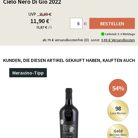
Cielo Nero Di Gio 2022
UVP
16,90 €
11,90
€
¹
BESTELLEN
Fl
15,87 € / l
Lieferzeit: 2-3 Werktage
ab 79 € versandkostenfrei (D)
sonst
5,99 €
Versandkosten
KUNDEN, DIE DIESEN ARTIKEL GEKAUFT HABEN, KAUFTEN AUCH
Meravino-Tipp
54
%
98
Luca Maroni
Gold
Berliner Wein
Trophy