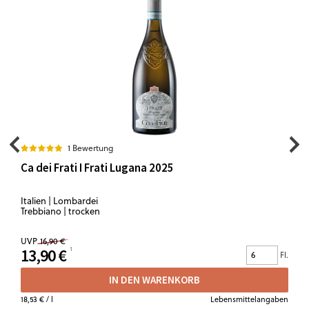
1 Bewertung
Ca dei Frati I Frati Lugana 2025
Italien | Lombardei
Trebbiano | trocken
UVP
16,90 €
13,90 €
Fl.
IN DEN WARENKORB
18,53 €
/ l
Lebensmittelangaben