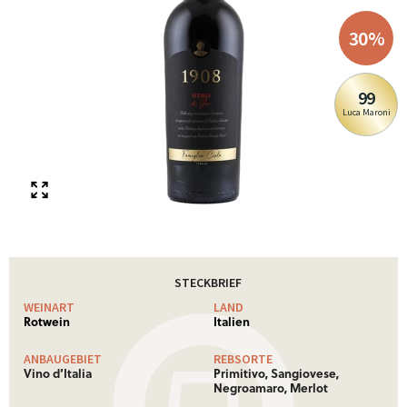
30
%
99
Luca Maroni
STECKBRIEF
WEINART
LAND
Rotwein
Italien
ANBAUGEBIET
REBSORTE
Vino d’Italia
Primitivo, Sangiovese,
Negroamaro, Merlot