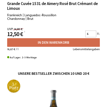
Grande Cuvée 1531 de Aimery Rosé Brut Crémant de
Limoux
Frankreich | Languedoc-Roussillon
Chardonnay | Brut
UVP
14,90 €
12,50 €
Fl.
IN DEN WARENKORB
16,67 €
/ l
Lebensmittelangaben
Auf Lager. 2-3 Werktage
UNSERE BESTSELLER ZWISCHEN 10 UND 20 €
1.
Platz