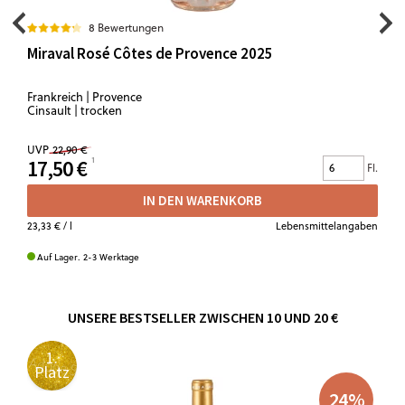
8 Bewertungen
Miraval Rosé Côtes de Provence 2025
Frankreich | Provence
Cinsault | trocken
UVP
22,90 €
17,50 €
Fl.
IN DEN WARENKORB
23,33 €
/ l
Lebensmittelangaben
Auf Lager. 2-3 Werktage
UNSERE BESTSELLER ZWISCHEN 10 UND 20 €
1.
Platz
24
%