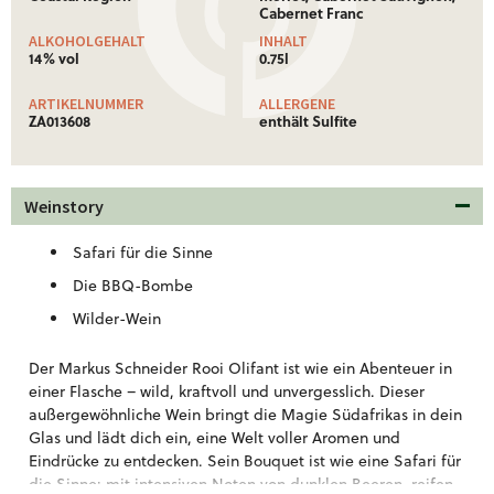
Cabernet Franc
ALKOHOLGEHALT
INHALT
14% vol
0.75l
ARTIKELNUMMER
ALLERGENE
ZA013608
enthält Sulfite
Weinstory
Safari für die Sinne
Die BBQ-Bombe
Wilder-Wein
Der Markus Schneider Rooi Olifant ist wie ein Abenteuer in
einer Flasche – wild, kraftvoll und unvergesslich. Dieser
außergewöhnliche Wein bringt die Magie Südafrikas in dein
Glas und lädt dich ein, eine Welt voller Aromen und
Eindrücke zu entdecken. Sein Bouquet ist wie eine Safari für
die Sinne: mit intensiven Noten von dunklen Beeren, reifen