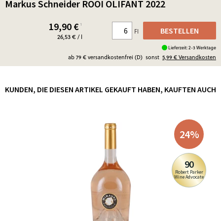
Markus Schneider ROOI OLIFANT 2022
19,90
€
¹
BESTELLEN
Fl
26,53 € / l
Lieferzeit: 2-3 Werktage
ab 79 € versandkostenfrei (D)
sonst
5,99 €
Versandkosten
KUNDEN, DIE DIESEN ARTIKEL GEKAUFT HABEN, KAUFTEN AUCH
24
%
90
Robert Parker
Wine Advocate