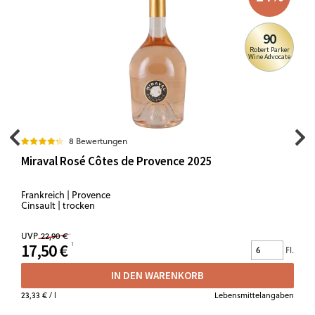
90
Robert Parker
Wine Advocate
8 Bewertungen
Miraval Rosé Côtes de Provence 2025
Frankreich | Provence
Cinsault | trocken
UVP
22,90 €
17,50 €
Fl.
IN DEN WARENKORB
23,33 €
/ l
Lebensmittelangaben