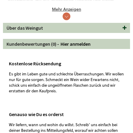
geschmeidig, mit gut integrierten Tanninen und einem
langen, intensiven Abgang.
Mehr Anzeigen
Ideal zu herzhaften Gerichten wie gegrilltem Lamm, wildem
Geflügel oder einer kräftigen Pasta mit Tomaten und Oliven.
Über das Weingut
Der Les Prunes passt perfekt zu einem Abendessen mit
Freunden oder einem besonderen Anlass, bei dem der Wein
mit seiner Tiefe und Komplexität das Highlight des Abends
Kundenbewertungen (0) ‐
Hier anmelden
bildet.
Kostenlose Rücksendung
Es gibt im Leben gute und schlechte Überraschungen. Wir wollen
nur für gute sorgen. Schmeckt ein Wein wider Erwartens nicht,
schick uns einfach die ungeöffneten Flaschen zurück und wir
erstatten dir den Kaufpreis.
Genauso wie Du es orderst
Wir liefern, wann und wohin du willst. Schreib‘ uns einfach bei
deiner Bestellung ins Mitteilungsfeld, worauf wir achten sollen