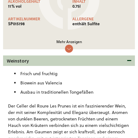
ALKOHOLGEHALT
INHALT
11% vol
0.75l
ARTIKELNUMMER
ALLERGENE
SP015198
enthält Sulfite
NÄHRWERTE
Mehr Anzeigen
Nährwertinformationen: Ø je 100 ml
Brennwert
284 Kj (68 kcal)
Weinstory
Weitere Informationen!
Frisch und fruchtig
Biowein aus Valencia
Ausbau in traditionellen Tongefäßen
Der Celler del Roure Les Prunes ist ein faszinierender Wein,
der mit seiner Komplexität und Eleganz überzeugt. Aromen
von dunklen Beeren, getrockneten Früchten und einem
Hauch von Kräutern verbinden sich zu einem vielschichtigen
Erlebnis. Am Gaumen zeigt er sich kraftvoll, aber dennoch