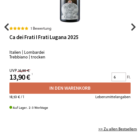
1 Bewertung
Ca dei Frati I Frati Lugana 2025
Italien | Lombardei
Trebbiano | trocken
UVP
16,90 €
13,90 €
Fl.
IN DEN WARENKORB
18,53 €
/ l
Lebensmittelangaben
Auf Lager. 2-3 Werktage
>> Zu allen Bestsellern