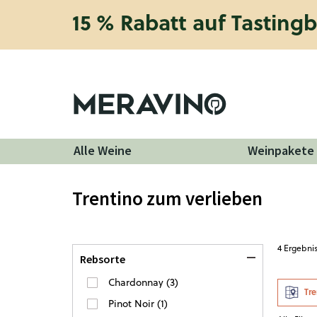
15 % Rabatt auf Tasting
Alle Weine
Weinpakete
Trentino zum verlieben
4
Ergebni
Rebsorte
Chardonnay
(
3
)
Tr
Pinot Noir
(
1
)