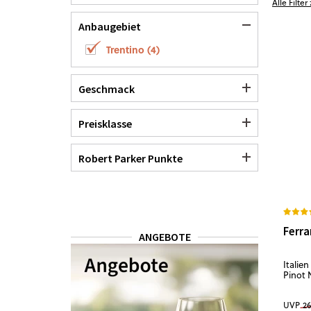
Alle Filte
Anbaugebiet
Trentino
(
4
)
Geschmack
Preisklasse
Robert Parker Punkte
Ferra
ANGEBOTE
Italien
Pinot N
UVP
26