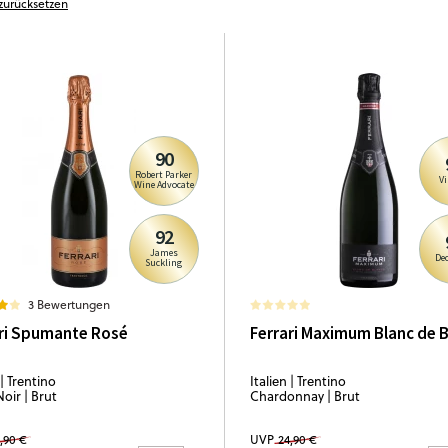
r zurücksetzen
90
Robert Parker
V
Wine Advocate
92
James
De
Suckling
3 Bewertungen
ri Spumante Rosé
Ferrari Maximum Blanc de 
 | Trentino
Italien | Trentino
oir | Brut
Chardonnay | Brut
,90 €
UVP
24,90 €