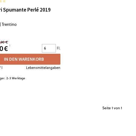
ri Spumante Perlé 2019
 | Trentino
,90 €
0 €
Fl.
IN DEN WARENKORB
 l
Lebensmittelangaben
ger. 2-3 Werktage
Seite
1
von 1