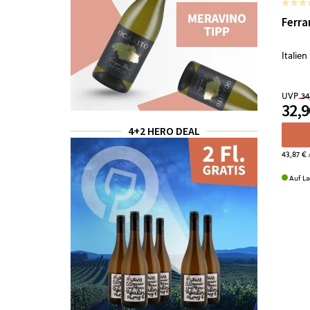
Ferra
Italien
UVP
34
32,9
4+2 HERO DEAL
43,87 €
/
Auf La