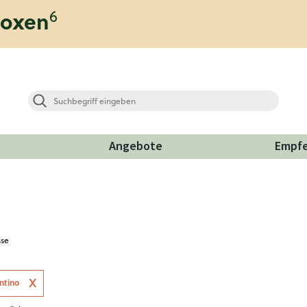
6
boxen
Angebote
Empf
sse
entino