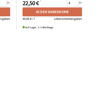
22,50 €
Fl.
Fl.
IN DEN WARENKORB
angaben
30,00 €
/ l
Lebensmittelangaben
Auf Lager. 2-3 Werktage