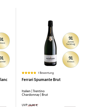
91
91
James
inous
Suckling
91
91
canter
Vinous
1 Bewertung
Blanc
Ferrari Spumante Brut
Italien | Trentino
Chardonnay | Brut
UVP
23,90 €