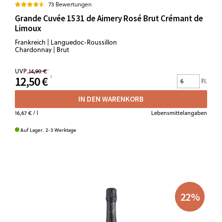
73 Bewertungen
Grande Cuvée 1531 de Aimery Rosé Brut Crémant de
Limoux
Frankreich | Languedoc-Roussillon
Chardonnay | Brut
UVP
14,90 €
12,50 €
Fl.
IN DEN WARENKORB
16,67 €
/ l
Lebensmittelangaben
Auf Lager. 2-3 Werktage
22
%