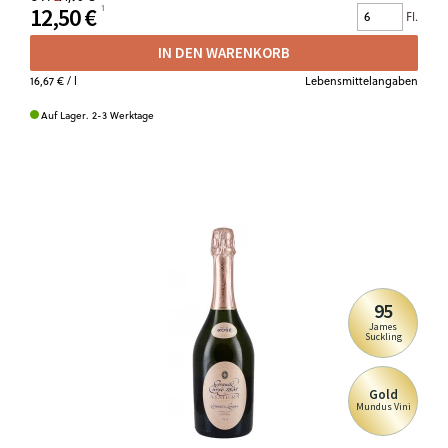
12,50 €
Fl.
IN DEN WARENKORB
16,67 €
/ l
Lebensmittelangaben
Auf Lager. 2-3 Werktage
95
James
Suckling
Gold
Mundus Vini