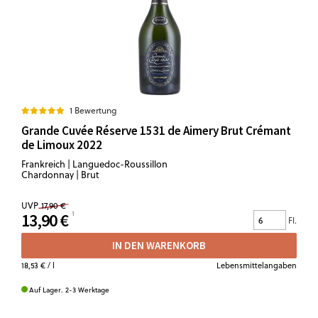
1 Bewertung
Grande Cuvée Réserve 1531 de Aimery Brut Crémant
de Limoux 2022
Frankreich | Languedoc-Roussillon
Chardonnay | Brut
UVP
17,90 €
13,90 €
Fl.
IN DEN WARENKORB
18,53 €
/ l
Lebensmittelangaben
Auf Lager. 2-3 Werktage