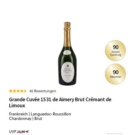
90
James
Suckling
90
Decanter
42 Bewertungen
Grande Cuvée 1531 de Aimery Brut Crémant de
Limoux
Frankreich | Languedoc-Roussillon
Chardonnay | Brut
UVP
14,90 €