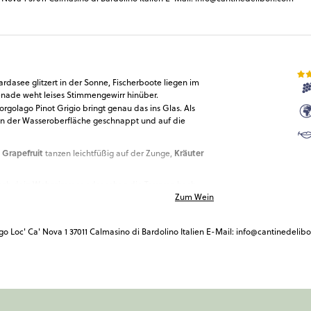
Gardasee glitzert in der Sonne, Fischerboote liegen im
nade weht leises Stimmengewirr hinüber.
Borgolago Pinot Grigio bringt genau das ins Glas. Als
on der Wasseroberfläche geschnappt und auf die
 Grapefruit
Kräuter
tanzen leichtfüßig auf der Zunge,
 noch dein Wohnzimmer oder schon die Terrasse hoch
Zum Wein
Caprese bis
ch sei: Mit Köstlichkeiten von
ßt du allein und mit Lieblingsmenschen „La Dolce
go Loc' Ca' Nova 1 37011 Calmasino di Bardolino Italien E-Mail: info@cantinedelib