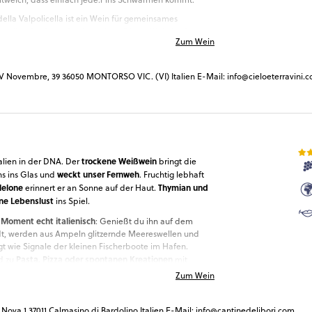
lla Valpolicella ist ein Wein für gemeinsames
svollen Seufzern durchbrochen. Dieser Wein ist das
Zum Wein
einem Abend voller Lachen
 Wangen nach
. Große Liebe
n Himbeeren und warmen Brownies
.
IV Novembre, 39 36050 MONTORSO VIC. (VI) Italien E-Mail: info@cieloeterravini.
trockene Weißwein
talien in der DNA. Der
bringt die
weckt unser Fernweh
ns ins Glas und
. Fruchtig lebhaft
Melone
Thymian und
erinnert er an Sonne auf der Haut.
ne Lebenslust
ins Spiel.
 Moment echt italienisch
: Genießt du ihn auf dem
dt, werden aus Ampeln glitzernde Meereswellen und
t wie Signale der kleinen Fischerboote im Hafen.
Pasta, Pizza oder spontanen Kreationen
d zu
mit
chen Gewürzen.
Zum Wein
' Nova 1 37011 Calmasino di Bardolino Italien E-Mail: info@cantinedelibori.com