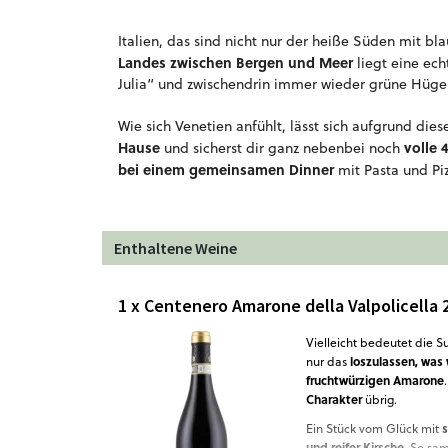
Italien, das sind nicht nur der heiße Süden mit b
Landes zwischen Bergen und Meer
liegt eine ec
Julia“ und zwischendrin immer wieder grüne Hüge
Wie sich Venetien anfühlt, lässt sich aufgrund die
Hause
volle 
und sicherst dir ganz nebenbei noch
bei einem gemeinsamen Dinner
mit Pasta und Pi
Enthaltene Weine
1 x Centenero Amarone della Valpolicella 
Vielleicht bedeutet die S
loszulassen, was 
nur das
fruchtwürzigen Amarone
Charakter
übrig.
s
Ein Stück vom Glück mit
und reifer Kirsche
. So sa