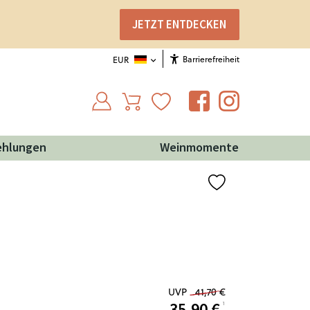
JETZT ENTDECKEN
Barrierefreiheit
EUR
ehlungen
Weinmomente
UVP
41,70 €
35,90
€
¹