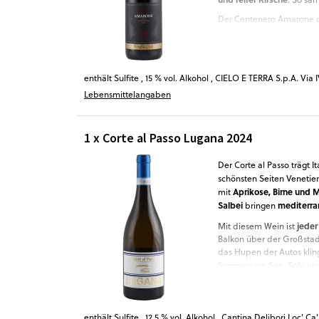
Der Centenero Amarone de
Schweigen, nur von genus
Gefühl hinter geröteten
Vanilleeis mit heiße
zu
enthält Sulfite
,
15 % vol. Alkohol
,
CIELO E TERRA S.p.A. Via 
Lebensmittelangaben
1 x Corte al Passo Lugana 2024
Der Corte al Passo trägt I
schönsten Seiten Venetie
Aprikose, Birne und 
mit
Salbei
mediterra
bringen
jeder
Mit diesem Wein ist
Balkon über der Großsta
das Hupen der Autos kling
Sommer am See. Solo un
deinen liebsten italienis
enthält Sulfite
,
12,5 % vol. Alkohol
,
Cantina Delibori Loc' Ca