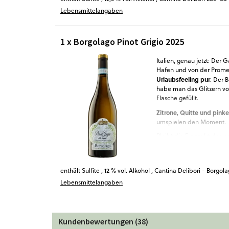
Lebensmittelangaben
1 x Borgolago Pinot Grigio 2025
Italien, genau jetzt: Der 
Hafen und von der Prome
Urlaubsfeeling pur
. Der 
habe man das Glitzern v
Flasche gefüllt.
Zitrone, Quitte und pinke
umspielen den Moment.
Bleibt die Frage: Ist das
über dem See? Wie dem au
Meeresfrüchtesalat
genie
Alltag“.
enthält Sulfite
,
12 % vol. Alkohol
,
Cantina Delibori - Borgola
Lebensmittelangaben
Kundenbewertungen (38)