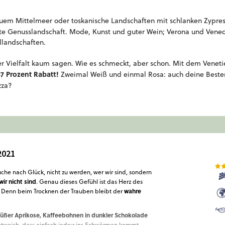
lauem Mittelmeer oder toskanische Landschaften mit schlanken Zypress
hte Genusslandschaft. Mode, Kunst und guter Wein; Verona und Vened
llandschaften.
ser Vielfalt kaum sagen. Wie es schmeckt, aber schon. Mit dem Venet
47 Prozent Rabatt!
Zweimal Weiß und einmal Rosa: auch deine Besten 
zza?
2021
uche nach Glück, nicht zu werden, wer wir sind, sondern
wir nicht sind
. Genau dieses Gefühl ist das Herz des
wahre
. Denn beim Trocknen der Trauben bleibt der
üßer Aprikose, Kaffeebohnen in dunkler Schokolade
mtweich, dass einfach jede:r ins Schwärmen kommt.