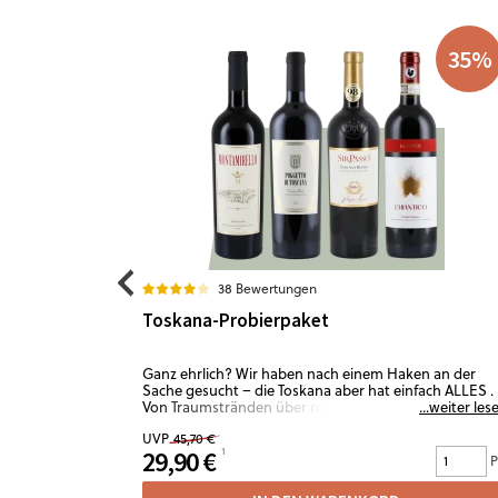
35
%
38 Bewertungen
Toskana-Probierpaket
Ganz ehrlich? Wir haben nach einem Haken an der
Sache gesucht – die Toskana aber hat einfach ALLES .
Von Traumstränden über romantische Gässchen bis h
...weiter les
zu fantastischen Wanderwegen durch wilde Natur. U
UVP
45,70 €
natürlich auch in kulinarischer Hinsicht, in Sachen
29,90 €
Gastfreundschaft und Musik. Kein Wunder, dass auch
P
der Wein von hier ein ganz neues Italiengefühl ins Gla
bringt. Mit dem Toskana-Probierpaket spürst du das