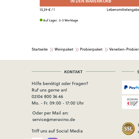
IN DEN WARENKORB
hautnah. Drei feine Weine direkt aus der toskanischen
Natur , zum Teilen mit deinen Besten oder für
13,29 €
/ l
Lebensmittelangab
entspannte Solomomente auf dem Balkon. Dass es
satte 39 Prozent Rabatt...
Auf Lager. 2-3 Werktage
Startseite
Weinpaket
Probierpaket
Venetien-Probie
KONTAKT
Hilfe benötigt oder Fragen?
Ruf uns gerne an!
02104 800 36 46
Mo. - Fr. 09:00 - 17:00 Uhr
Oder per Mail an:
service@meravino.de
Triff uns auf Social Media