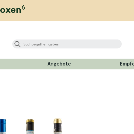
6
boxen
Angebote
Empf