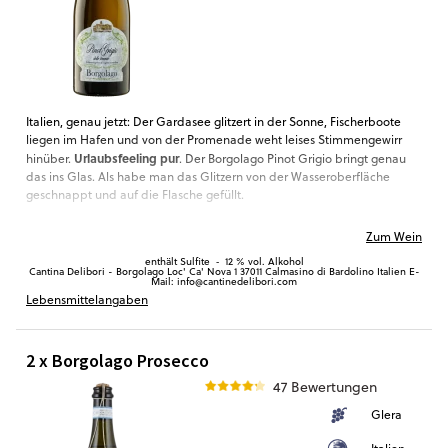
Italien, genau jetzt: Der Gardasee glitzert in der Sonne, Fischerboote
liegen im Hafen und von der Promenade weht leises Stimmengewirr
Urlaubsfeeling pur
hinüber.
. Der Borgolago Pinot Grigio bringt genau
das ins Glas. Als habe man das Glitzern von der Wasseroberfläche
geschnappt und auf die Flasche gefüllt.
Zitrone, Quitte und pinke Grapefruit
tanzen leichtfüßig auf der Zunge,
Zum Wein
Kräuter
umspielen den Moment.
enthält Sulfite
‐
12 % vol. Alkohol
Bleibt die Frage: Ist das noch dein Wohnzimmer oder schon die Terrasse
Cantina Delibori - Borgolago Loc' Ca' Nova 1 37011 Calmasino di Bardolino Italien E-
Mail: info@cantinedelibori.com
Caprese
hoch über dem See? Wie dem auch sei: Mit Köstlichkeiten von
Lebensmittelangaben
bis Meeresfrüchtesalat
genießt du allein und mit Lieblingsmenschen
„La Dolce Alltag“.
2 x Borgolago Prosecco
47 Bewertungen
Glera