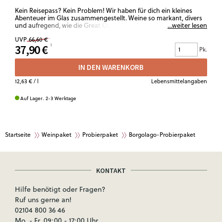
Kein Reisepass? Kein Problem! Wir haben für dich ein kleines
Abenteuer im Glas zusammengestellt. Weine so markant, divers
und aufregend, wie die Great Ocean Road. Die Auswahl
...weiter lesen
begeistert mit frischer Säure, lebendiger Frucht und einer
UVP
66,60 €
Klarheit, die sofort gute Laune macht. Perfekt für Fans intensiver
37,90 €
Weißweine, die Lust auf etwas Unkonventionelles habe
Pk.
IN DEN WARENKORB
12,63 €
/ l
Lebensmittelangaben
Auf Lager. 2-3 Werktage
Startseite
Weinpaket
Probierpaket
Borgolago-Probierpaket
KONTAKT
Hilfe benötigt oder Fragen?
Ruf uns gerne an!
02104 800 36 46
Mo. - Fr. 09:00 - 17:00 Uhr