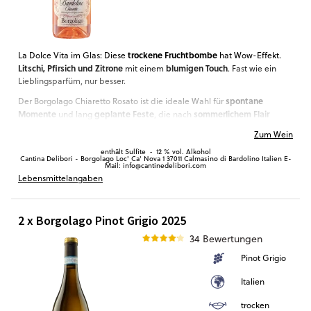
trockene Fruchtbombe
La Dolce Vita im Glas: Diese
hat Wow-Effekt.
Litschi, Pfirsich und Zitrone
blumigen Touch
mit einem
. Fast wie ein
Lieblingsparfüm, nur besser.
spontane
Der Borgolago Chiaretto Rosato ist die ideale Wahl für
Momente
geplante Feste
sommerlichem Flair
und lang
, die nach
verlangen.
Zum Wein
Mit den Besten auf dem Sofa endlich die neue Serie anfangen.
enthält Sulfite
‐
12 % vol. Alkohol
Romantisch unter dem Nachthimmel auf den großen Wunsch warten.
Cantina Delibori - Borgolago Loc' Ca' Nova 1 37011 Calmasino di Bardolino Italien E-
Mail: info@cantinedelibori.com
Ein Glas zum Sonnenuntergang
nach einem langen Tag. Schmeckt
Lebensmittelangaben
Caprese, Honigmelone oder Ciabatta mit Oliven
auch zu
. Wo und
wann du den Rosato öffnest, liegt ganz bei dir.
2 x Borgolago Pinot Grigio 2025
34 Bewertungen
Pinot Grigio
Italien
trocken