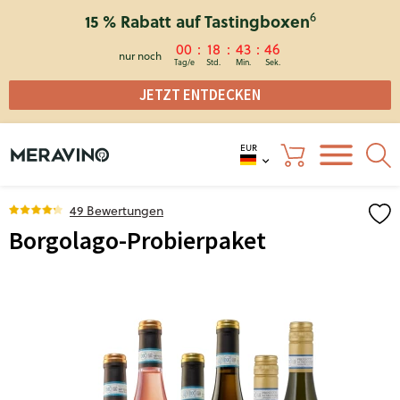
6
15 % Rabatt auf Tastingboxen
00
18
43
46
nur noch
JETZT ENTDECKEN
EUR
49 Bewertungen
Borgolago-Probierpaket