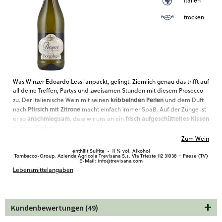
Italien
trocken
Was Winzer Edoardo Lessi anpackt, gelingt. Ziemlich genau das trifft auf
all deine Treffen, Partys und zweisamen Stunden mit diesem Prosecco
kribbelnden Perlen
zu. Der italienische Wein mit seinen
und dem Duft
Pfirsich mit Zitrone
nach
macht einfach immer Spaß. Auf der Zunge ist
anschmiegsam
frisch aufgeschütteltes Kissen
er so
, dass wir uns an ein
erinnert fühlen.
Zum Wein
gerne
Der Prosecco von Borgolago ist ein feiner Solist, biete ihn also
auch „einfach so“
Fingerfood-Buffets,
an. Bei Partys gefällt er zu
enthält Sulfite
‐
11 % vol. Alkohol
Tombacco-Group. Azienda Agricola Trevisana S.s. Via Trieste 112 31038 – Paese (TV)
Garnelen vom Grill und Pizza mit Meeresfrüchten
. Und soll es süß
E-Mail: info@trevisana.com
Hefezopf aus dem Thermomix®
Lebensmittelangaben
zugehen, ist der
ein unschlagbares
Match.
Kundenbewertungen (49)