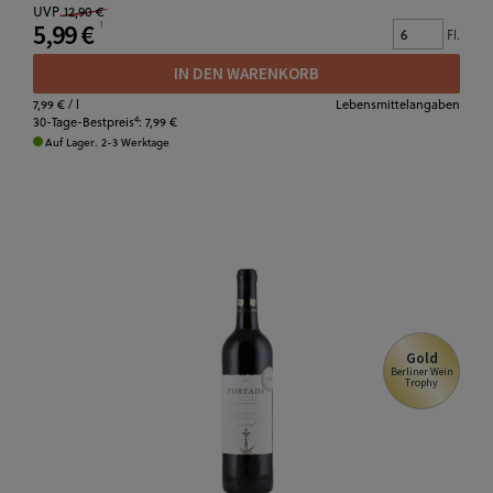
UVP
12,90 €
5,99 €
Fl.
IN DEN WARENKORB
7,99 €
/ l
Lebensmittelangaben
4
30-Tage-Bestpreis
:
7,99 €
Auf Lager. 2-3 Werktage
Gold
Berliner Wein
Trophy