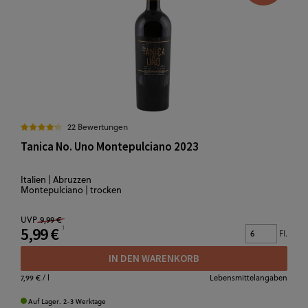
22 Bewertungen
Tanica No. Uno Montepulciano 2023
Italien | Abruzzen
Montepulciano | trocken
UVP
9,99 €
5,99 €
Fl.
IN DEN WARENKORB
7,99 €
/ l
Lebensmittelangaben
Auf Lager. 2-3 Werktage