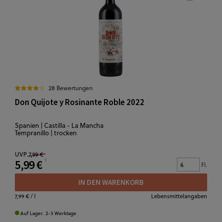
28 Bewertungen
Don Quijote y Rosinante Roble 2022
Spanien | Castilla - La Mancha
Tempranillo | trocken
UVP
7,99 €
5,99 €
Fl.
IN DEN WARENKORB
7,99 €
/ l
Lebensmittelangaben
Auf Lager. 2-3 Werktage