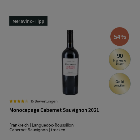
Meravino-Tipp
54
%
90
Markus A.
Dilger
Gold
selection
15 Bewertungen
Monocepage Cabernet Sauvignon 2021
Frankreich | Languedoc-Roussillon
Cabernet Sauvignon | trocken