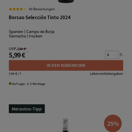
69 Bewertungen
Borsao Selección Tinto 2024
Spanien | Campo de Borja
Garnacha | trocken
UVP
7,99 €
5,99 €
Fl.
IN DEN WARENKORB
7,99 €
/ l
Lebensmittelangaben
Auf Lager. 2-3 Werktage
Meravino-Tipp
25
%