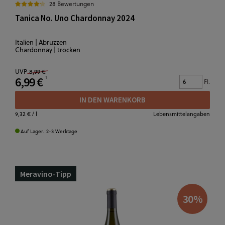
28 Bewertungen
Tanica No. Uno Chardonnay 2024
Italien | Abruzzen
Chardonnay | trocken
UVP
8,99 €
6,99 €
Fl.
IN DEN WARENKORB
9,32 €
/ l
Lebensmittelangaben
Auf Lager. 2-3 Werktage
Meravino-Tipp
30
%