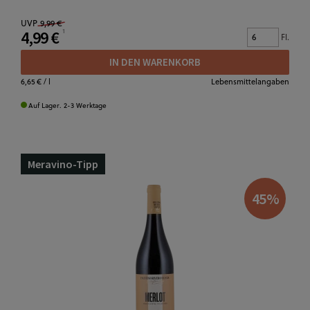
UVP
9,99 €
4,99 €
Fl.
IN DEN WARENKORB
6,65 €
/ l
Lebensmittelangaben
Auf Lager. 2-3 Werktage
Meravino-Tipp
45
%