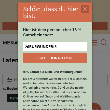
Happy Friday Deal
Schön, dass du hier
00
11
37
42
bist.
nur noch
JETZT SHOPPEN
Hier ist dein persönlicher 15 %
Gutscheincode:
EUR
26BURGUNDER15
GUTSCHEIN NUTZEN
Latenight-Shopping Angebote
15 % Rabatt auf Grau- und Weißburgunder
Sortierung:
Du brauchst nichts weiter zu tun, der Gutschein
Filter öffnen
Relevanz
wird automatisch in deinem gefüllten
Warenkorb angewendet. Der Gutscheincode
377
Ergebnisse
ist gültig bis zum 17.05.2026 und nur in unserem
Onlineshop auf Grau- und Weißburgunder
Meravino-Tipp
anwendbar. Nicht auf Versandkosten
anrechenbar. Bar-Auszahlung ist nicht möglich.
Bestellungen nur in haushaltsüblichen Mengen.