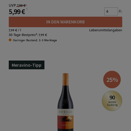
UVP
7,99 €
5,99 €
Fl.
IN DEN WARENKORB
7,99 €
/ l
Lebensmittelangaben
4
30-Tage-Bestpreis
:
7,99 €
Geringer Bestand. 2-3 Werktage
Meravino-Tipp
25
%
90
James
Suckling