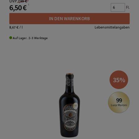
UVP
7,99 €
6,50 €
Fl.
IN DEN WARENKORB
8,67 €
/ l
Lebensmittelangaben
Auf Lager. 2-3 Werktage
35
%
99
Luca Maroni