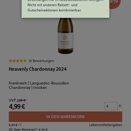
38
%
Nicht mit anderen Rabatt- und
Gutscheinaktionen kombinierbar.
10 Bewertungen
Heavenly Chardonnay 2024
Frankreich | Languedoc-Roussillon
Chardonnay | trocken
UVP
7,99 €
4,99 €
Fl.
IN DEN WARENKORB
6,65 €
/ l
Lebensmittelangaben
4
30-Tage-Bestpreis
:
4,99 €