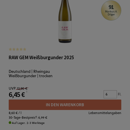
91
Markus A.
Dilger
RAW GEM Weißburgunder 2025
Deutschland | Rheingau
Weißburgunder | trocken
UVP
12,90 €
6,45 €
Fl.
IN DEN WARENKORB
8,60 €
/ l
Lebensmittelangaben
4
30-Tage-Bestpreis
:
6,99 €
Auf Lager. 2-3 Werktage