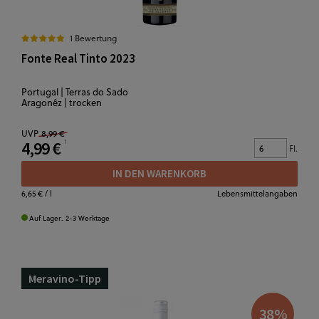
1 Bewertung
Fonte Real Tinto 2023
Portugal | Terras do Sado
Aragonêz | trocken
UVP
8,99 €
4,99 €
Fl.
IN DEN WARENKORB
6,65 €
/ l
Lebensmittelangaben
Auf Lager. 2-3 Werktage
Meravino-Tipp
38
%