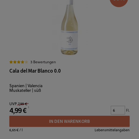
3 Bewertungen
Cala del Mar Blanco 0.0
Spanien | Valencia
Muskateller | süß
UVP
7,99 €
4,99 €
Fl.
IN DEN WARENKORB
6,65 €
/ l
Lebensmittelangaben