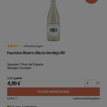
2 Bewertungen
Faustino Rivero Ulecia Verdejo NV
Spanien | Vino de España
Verdejo | trocken
UVP
8,99 €
4,99 €
Fl.
IN DEN WARENKORB
6,65 €
/ l
Lebensmittelangaben
Auf Lager. 2-3 Werktage