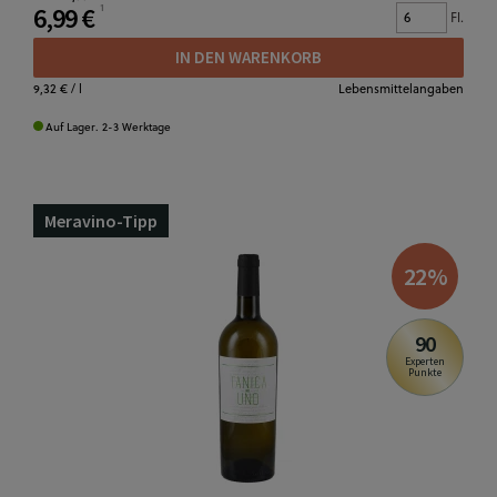
6,99 €
Fl.
IN DEN WARENKORB
9,32 €
/ l
Lebensmittelangaben
Auf Lager. 2-3 Werktage
Meravino-Tipp
22
%
90
Experten
Punkte