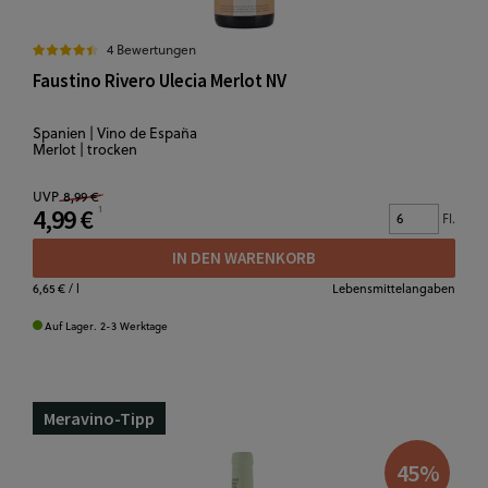
4 Bewertungen
Faustino Rivero Ulecia Merlot NV
Spanien | Vino de España
Merlot | trocken
UVP
8,99 €
4,99 €
Fl.
IN DEN WARENKORB
6,65 €
/ l
Lebensmittelangaben
Auf Lager. 2-3 Werktage
Meravino-Tipp
45
%