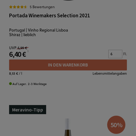
5 Bewertungen
Portada Winemakers Selection 2021
Portugal | Vinho Regional Lisboa
Shiraz | lieblich
UVP
6,99 €
6,40 €
Fl.
IN DEN WARENKORB
8,53 €
/ l
Lebensmittelangaben
Auf Lager. 2-3 Werktage
Meravino-Tipp
50
%