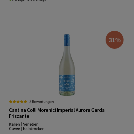
31
%
2 Bewertungen
Cantina Colli Morenici Imperial Aurora Garda
Frizzante
Italien | Venetien
Cuvée | halbtrocken