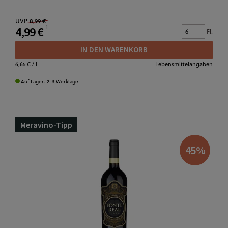
UVP
8,99 €
4,99 €
Fl.
IN DEN WARENKORB
6,65 €
/ l
Lebensmittelangaben
Auf Lager. 2-3 Werktage
Meravino-Tipp
45
%